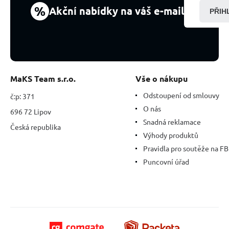
%
Akční nabídky na váš e-mail
PŘIH
MaKS Team s.r.o.
Vše o nákupu
Odstoupení od smlouvy
č:p: 371
O nás
696 72 Lipov
Snadná reklamace
Česká republika
Výhody produktů
Pravidla pro soutěže na FB
Puncovní úřad