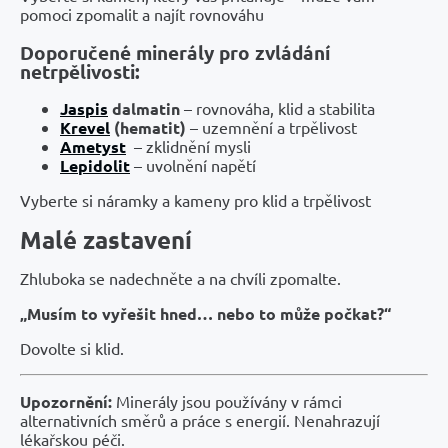
pomoci zpomalit a najít rovnováhu
Doporučené minerály pro zvládání
netrpělivosti:
Jaspis
dalmatin
– rovnováha, klid a stabilita
Krevel
(hematit)
– uzemnění a trpělivost
Ametyst
– zklidnění mysli
Lepidolit
– uvolnění napětí
Vyberte si náramky a kameny pro klid a trpělivost
Malé zastavení
Zhluboka se nadechněte a na chvíli zpomalte.
„Musím to vyřešit hned… nebo to může počkat?“
Dovolte si klid.
Upozornění:
Minerály jsou používány v rámci
alternativních směrů a práce s energií. Nenahrazují
lékařskou péči.