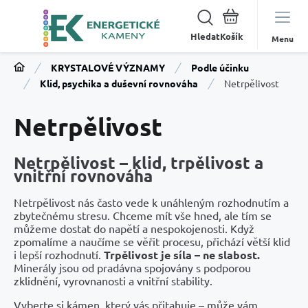
Hledat
Menu
KRYSTALOVÉ VÝZNAMY
Podle účinku
Klid, psychika a duševní rovnováha
Netrpělivost
Netrpělivost
Netrpělivost – klid, trpělivost a
vnitřní rovnováha
Netrpělivost nás často vede k unáhleným rozhodnutím a
zbytečnému stresu. Chceme mít vše hned, ale tím se
můžeme dostat do napětí a nespokojenosti. Když
zpomalíme a naučíme se věřit procesu, přichází větší klid
i lepší rozhodnutí.
Trpělivost je síla – ne slabost.
Minerály jsou od pradávna spojovány s podporou
zklidnění, vyrovnanosti a vnitřní stability.
Vyberte si kámen, který vás přitahuje – může vám