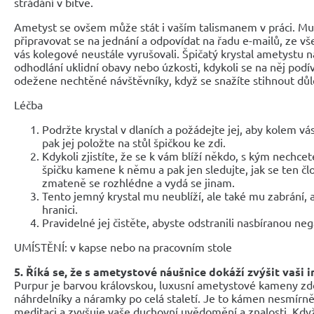
strádání v bitvě.
Ametyst se ovšem může stát i vaším talismanem v práci. Musí
připravovat se na jednání a odpovídat na řadu e-mailů, ze v
vás kolegové neustále vyrušovali. Špičatý krystal ametystu n
odhodlání uklidní obavy nebo úzkosti, kdykoli se na něj podí
odežene nechtěné návštěvníky, když se snažíte stihnout důl
Léčba
Podržte krystal v dlaních a požádejte jej, aby kolem vás
pak jej položte na stůl špičkou ke zdi.
Kdykoli zjistíte, že se k vám blíží někdo, s kým nechce
špičku kamene k němu a pak jen sledujte, jak se ten člo
zmateně se rozhlédne a vydá se jinam.
Tento jemný krystal mu neublíží, ale také mu zabrání, 
hranici.
Pravidelné jej čistěte, abyste odstranili nasbíranou neg
UMÍSTĚNÍ: v kapse nebo na pracovním stole
5. Říká se, že s ametystové náušnice dokáží zvýšit vaši i
Purpur je barvou královskou, luxusní ametystové kameny zdo
náhrdelníky a náramky po celá staletí. Je to kámen nesmírně
meditaci a zvyšuje vaše duchovní uvědomění a znalosti. Když