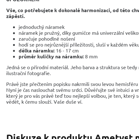
Vše, co potřebujete k dokonalé harmonizaci, od této ch
zápěstí.
jednoduchý náramek
náramek je pružný, díky gumičce má univerzální veliko
zaručuje pohodlné nošení
hodí se pro nejrůznější příležitosti, sluší v každém věk
délka náramku:
16 - 17 cm
průměr kuličky na náramku:
8 mm
Jedná se o přírodní materiál. Jeho barva a struktura se tedy
ilustrační fotografie.
Právě jste přečtením popisku nakrmili svou levou hemisféru 
Nyní je čas naslouchat svému srdci. Důvěřujte své intuici a 
který je pro vás právě teď tou nejlepší volbou, je ten, který 
vědět, k čemu slouží. Vaše duše ví.
Diskuze k produktu
Ametyst 