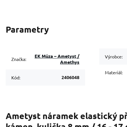
Parametry
EK Múza – Ametyst /
Výrobce:
Značka:
Amethys
Materiál:
2406048
Kód:
Ametyst náramek elastický př
kámen, kulička 8 mm / 16 - 17