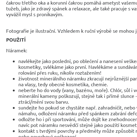
čakrou třetího oka a korunní čakrou pomáhá ametyst vašemu
tužeb, jako je zdravý spánek a relaxace, ale také pracuje s 
vyvážil mysl s pronikavým.
Fotografie je ilustrační. Vzhledem k ruční výrobě se mohou je
POUŽITÍ
Náramek:
navlékejte jako poslední, po oblečení a nanesení veške
kosmetiky, svlékáme jako první. Navlékáme a sundáv
rolování přes ruku, nikoliv roztažením!
životnost minerálního náramku zkracují nejrůznější parf
na vlasy, tedy obecně kosmetika, chemie.
neberte ho do vody (vany, bazénu, moře). Chlór, sůl i 
minerální kameny poškozují, stejně tak i přímé slunce 
ztrácí/mění svou barvu.
sundejte ho pokud se chystáte např. zahradničit, nebo 
námahu, odložení náramku před spánkem zabrání def
odložte ho i při sportování, může dojít ke znehodnocen
navíc pot náramku nesvědčí stejně jako použití kosmet
kontakt s tvrdými povrchy a předměty může způsobit 
nebo povrchová poškození.