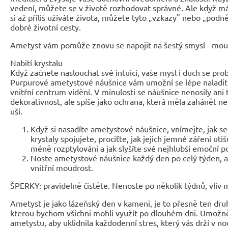
vedení, můžete se v životě rozhodovat správné. Ale když má
si až příliš užíváte života, můžete tyto „vzkazy" nebo „podně
dobré životní cesty.
Ametyst vám pomůže znovu se napojit na šestý smysl - moud
Nabití krystalu
Když začnete naslouchat své intuici, vaše mysl i duch se prob
Purpurové ametystové náušnice vám umožní se lépe naladit 
vnitřní centrum vidění. V minulosti se náušnice nenosily ani
dekorativnost, ale spíše jako ochrana, která měla zahánět ne
uší.
Když si nasadíte ametystové náušnice, vnímejte, jak s
krystaly spojujete, prociťte, jak jejich jemné záření utišu
méně rozptylováni a jak slyšíte své nejhlubší emoční p
Noste ametystové náušnice každý den po celý týden, a
vnitřní moudrost.
ŠPERKY: pravidelně čistěte. Nenoste po několik týdnů, vliv mů
Ametyst je jako lázeňský den v kameni, je to přesně ten druh
kterou bychom všichni mohli využít po dlouhém dni. Umožně
ametystu, aby uklidnila každodenní stres, který vás drží v noc