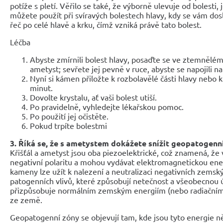
potíže s pletí. Věřilo se také, že výborně ulevuje od bolesti, 
můžete použít při svíravých bolestech hlavy, kdy se vám dosl
řeč po celé hlavě a krku, čímž vzniká právě tato bolest.
Léčba
Abyste zmírnili bolest hlavy, posaďte se ve ztemnělé
ametyst; sevřete jej pevně v ruce, abyste se napojili na
Nyní si kámen přiložte k rozbolavělé části hlavy nebo 
minut.
Dovolte krystalu, ať vaši bolest utiší.
Po pravidelně, vyhledejte lékařskou pomoc.
Po použití jej očistěte.
Pokud trpíte bolestmi
3. Říká se, že s ametystem dokážete snížit geopatogenní
Křišťál a ametyst jsou oba piezoelektrické, což znamená, že v
negativní polaritu a mohou vydávat elektromagnetickou energ
kameny lze užít k nalezení a neutralizaci negativních zemský
patogenních vlivů, které způsobují netečnost a všeobecnou ú
přizpůsobuje normálním zemským energiím (nebo radiačním 
ze země.
Geopatogenní zóny se objevují tam, kde jsou tyto energie ně