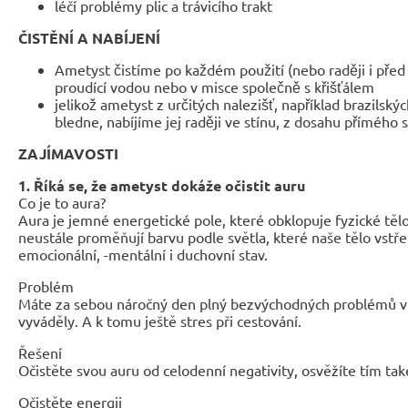
léčí problémy plic a trávicího trakt
ČISTĚNÍ A NABÍJENÍ
Ametyst čistíme po každém použití (nebo raději i před
proudící vodou nebo v misce společně s křišťálem
jelikož ametyst z určitých nalezišť, například brazilský
bledne, nabíjíme jej raději ve stínu, z dosahu přímého
ZAJÍMAVOSTI
1. Říká se, že ametyst dokáže očistit auru
Co je to aura?
Aura je jemné energetické pole, které obklopuje fyzické tělo
neustále proměňují barvu podle světla, které naše tělo vstř
emocionální, -mentální i duchovní stav.
Problém
Máte za sebou náročný den plný bezvýchodných problémů v
vyváděly. A k tomu ještě stres při cestování.
Řešení
Očistěte svou auru od celodenní negativity, osvěžíte tím také
Očistěte energii