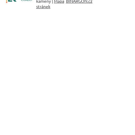
kameny |
Mapa
BINARGON.cz
stránek