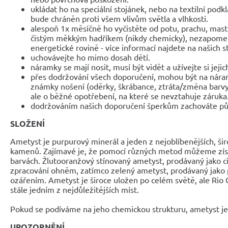
ukládat ho na speciální stojánek, nebo na textilní podk
bude chráněn proti všem vlivům světla a vlhkosti.
alespoň 1x měsíčně ho vyčistěte od potu, prachu, mast
čistým měkkým hadříkem (nikdy chemicky), nezapomeňte
energetické rovině - více informací najdete na našich 
uchovávejte ho mimo dosah dětí.
náramky se mají nosit, musí být vidět a užívejte si jejic
přes dodržování všech doporučení, mohou být na nár
známky nošení (oděrky, škrábance, ztráta/změna barvy
ale o běžné opotřebení, na které se nevztahuje záruka
dodržováním našich doporučení šperkům zachováte pů
SLOŽENÍ
Ametyst je purpurový minerál a jeden z nejoblíbenějších, š
kamenů. Zajímavé je, že pomocí různých metod můžeme získ
barvách. Žlutooranžový stínovaný ametyst, prodávaný jako ci
zpracování ohněm, zatímco zelený ametyst, prodávaný jako pr
ozářením. Ametyst je široce uložen po celém světě, ale Rio G
stále jedním z nejdůležitějších míst.
Pokud se podíváme na jeho chemickou strukturu, ametyst j
UPOZORNĚNÍ