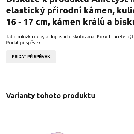
elastický přírodní kámen, kul
16 - 17 cm, kámen králů a bis
Tato položka nebyla doposud diskutována. Pokud chcete být p
Přidat příspěvek
PŘIDAT PŘÍSPĚVEK
Varianty tohoto produktu
EAN:
Kód dod.:
Kód:
2000000879796
2407326
00153621
K
Skladem
130
Kč
Ametyst Brazílie
Amet