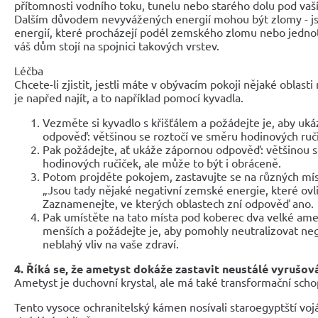
přítomnosti vodního toku, tunelu nebo starého dolu pod vaš
Dalším důvodem nevyvážených energií mohou být zlomy - js
energií, které procházejí podél zemského zlomu nebo jednotl
váš dům stojí na spojnici takových vrstev.
Léčba
Chcete-li zjistit, jestli máte v obývacím pokoji nějaké oblast
je napřed najít, a to například pomocí kyvadla.
Vezměte si kyvadlo s křišťálem a požádejte je, aby uká
odpověď: většinou se roztočí ve směru hodinových ruč
Pak požádejte, ať ukáže zápornou odpověď: většinou s
hodinových ručiček, ale může to být i obráceně.
Potom projděte pokojem, zastavujte se na různých míst
„Jsou tady nějaké negativní zemské energie, které ovli
Zaznamenejte, ve kterých oblastech zní odpověď ano.
Pak umístěte na tato místa pod koberec dva velké ame
menších a požádejte je, aby pomohly neutralizovat nega
neblahý vliv na vaše zdraví.
4. Říká se, že ametyst dokáže zastavit neustálé vyrušov
Ametyst je duchovní krystal, ale má také transformační schop
Tento vysoce ochranitelský kámen nosívali staroegyptští vojáci