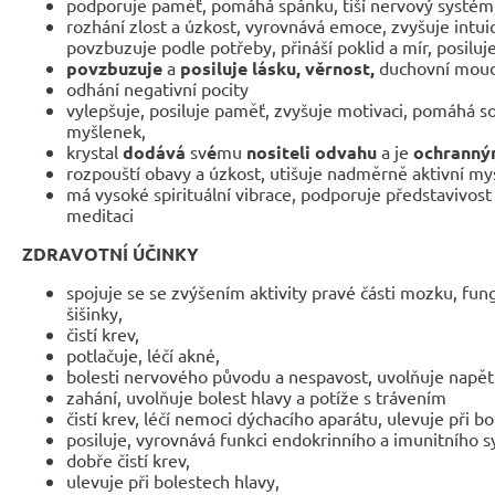
podporuje paměť, pomáhá spánku, tiší nervový systém
rozhání zlost a úzkost, vyrovnává emoce, zvyšuje intuic
povzbuzuje podle potřeby, přináší poklid a mír, posiluj
povzbuzuje
a
posiluje lásku, věrnost,
duchovní moudr
odhání negativní pocity
vylepšuje, posiluje paměť, zvyšuje motivaci, pomáhá so
myšlenek,
krystal
dodává
sv
é
mu
nositeli odvahu
a je
ochranný
rozpouští obavy a úzkost, utišuje nadměrně aktivní mys
má vysoké spirituální vibrace, podporuje představivost -
meditaci
ZDRAVOTNÍ ÚČINKY
spojuje se se zvýšením aktivity pravé části mozku, fu
šišinky,
čistí krev,
potlačuje, léčí akné,
bolesti nervového původu a nespavost, uvolňuje napětí
zahání, uvolňuje bolest hlavy a potíže s trávením
čistí krev, léčí nemoci dýchacího aparátu, ulevuje při b
posiluje, vyrovnává funkci endokrinního a imunitního
dobře čistí krev,
ulevuje při bolestech hlavy,