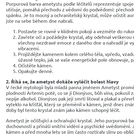
Purpurová barva ametystu podle léčitelů reprezentuje spojen
utišuje, pomáhá přechodu z vědomí do podvědomí: přechodu
spánku. Je to mocný a ochranitelský krystal, může očistit aur
jste na sebe během dne nabrali.
Postavte se rovně v klidném pokoji a vezměte do ruko
Zavřete oči a požádejte krystal, aby odehnal veškerou n
všechny nezdravé emoce z daného dne a nahradil je vyš
vibracemi.
Projíždějte kamenem kolem celého těla, vpředu, vzadu
úžasné teplo, jak se vaše energetické pole obnovuje, 
Očistěte kámen.
Opakujte denně.
2. Říká se, že ametyst dokáže vyléčit bolest hlavy
V řecké mytologii byla mladá panna jménem Ametyst proměně
plodnosti Artemis poté, co se jí Dionýsos, bůh vína, pokusil zab
nepije alkohol. Dionýsos pak její smrti litoval a plakal a přev
vyteklo na křišťál, který se přeměnil v kámen, jenž dnes zn
doby byl tento krystal znám jako kámen schopný léčit.
Ametyst je očišťující a ochraňující krystal. Jeho purpurová ba
duchovností a přináší vnitřní vidění a psychické uvědomění. 
kámen a před mnoha lety se jím často roztíraly sliny po obličej