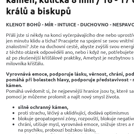
králů a biskupů
KLENOT BOHŮ
- MÍR - INTUICE - DUCHOVNO - NESPAV
Přáli jste si někdy na konci vyčerpávajícího dne nebo uprostř
jen minutu klidu a ticha? Pracujete na spojení se svou vnitřn
znalostmi? Jste na duchovní cestě, abyste zvýšili svou energ
z těchto otázek odpověděli ano, nebo i když ne, potřebujet
až po zkušenější křišťálové praktiky, Ametyst je nezbytnou 
milovníka křišťálu.
Vyrovnává emoce, podporuje lásku, věrnost, chrání, po
pomáhá při bolestech hlavy, podporuje představivost -
kámen.
Pomáhá uvědomit si, že nejpevnější hranice jsou ty, které s
pomocí je můžeme prolomit a najít nový smysl života.
silně ochranný kámen,
proti strachu, léčivý a uklidňující, dodává optimismus
blokuje geopatogenní zóny, rozpouští, blokuje negativ
chrání, utišuje mysl, vyrovnává emoce, snižuje stres a 
na psychiku, probouzí božskou lásku,