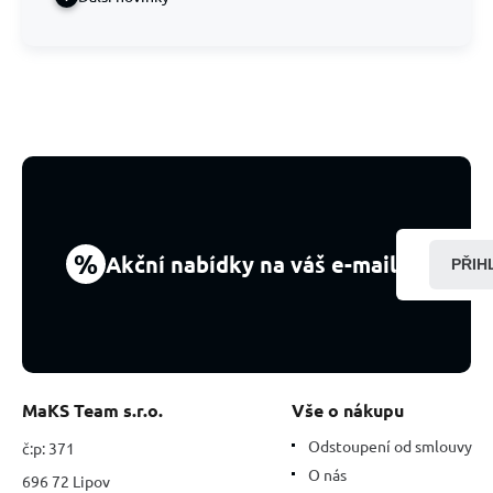
%
Akční nabídky na váš e-mail
PŘIH
MaKS Team s.r.o.
Vše o nákupu
Odstoupení od smlouvy
č:p: 371
O nás
696 72 Lipov