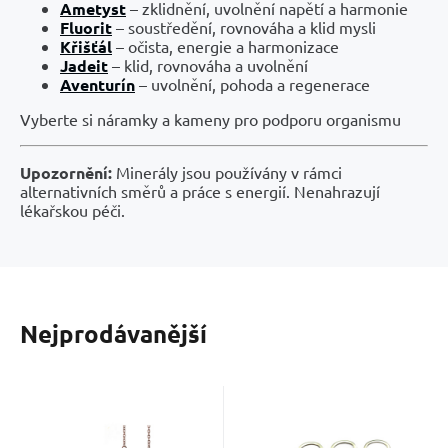
Ametyst
– zklidnění, uvolnění napětí a harmonie
Fluorit
– soustředění, rovnováha a klid mysli
Křišťál
– očista, energie a harmonizace
Jadeit
– klid, rovnováha a uvolnění
Aventurín
– uvolnění, pohoda a regenerace
Vyberte si náramky a kameny pro podporu organismu
Upozornění:
Minerály jsou používány v rámci
alternativních směrů a práce s energií. Nenahrazují
lékařskou péči.
Nejprodávanější
1 630
Kč
/
1
m
Kód:
2303833
Kód dod.:
Kód:
EAN:
2404708
00185929
Skladem
Skladem