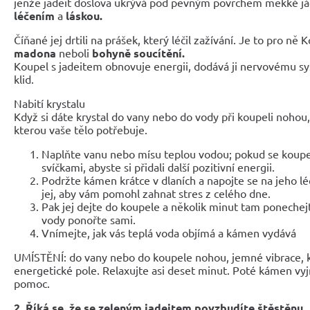
jenže jadeit doslova ukrývá pod pevným povrchem měkké jádr
léčením
a
láskou.
Číňané jej drtili na prášek, který léčil zažívání. Je to pro ně 
madona
neboli
bohyně soucítění.
Koupel s jadeitem obnovuje energii, dodává ji nervovému sys
klid.
Nabití krystalu
Když si dáte krystal do vany nebo do vody při koupeli noho
kterou vaše tělo potřebuje.
Naplňte vanu nebo mísu teplou vodou; pokud se koupe
svíčkami, abyste si přidali další pozitivní energii.
Podržte kámen krátce v dlaních a napojte se na jeho lé
jej, aby vám pomohl zahnat stres z celého dne.
Pak jej dejte do koupele a několik minut tam ponechej
vody ponořte sami.
Vnímejte, jak vás teplá voda objímá a kámen vydává
UMÍSTĚNÍ: do vany nebo do koupele nohou, jemné vibrace, kt
energetické pole. Relaxujte asi deset minut. Poté kámen v
pomoc.
2. Říká se, že se zeleným jadeitem povzbudíte štěstěnu