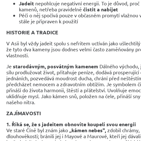
Jadeit
nepohlcuje negativní energii. To je důvod, proč 
kamenů, netřeba pravidelně
čistit a nabíjet
Péči o něj spočívá pouze v občasném promytí vlažnou v
stále je připraven k použití
HISTORIE A TRADICE
V Asii byl vždy jadeit spolu s nefritem uctíván jako ušlechti
že tyto dva kameny jsou dodnes velmi často zaměňovány pro
vlastnosti.
Je
starodávným, posvátným kamenem
Dálného východu, j
sílu prodlužovat život, přitahuje peníze, dodává prosperující
jednáních, pozvedává moudrost ducha, chrání před neštěst
předcházet nemocem a zdravotním obtížím. Je symbolem čis
přináší do života harmonii, štěstí a přátelství. Uvolňuje emo
uklidňuje mysl. Jako kámen snů, položen na čele, přináší sny 
našeho nitra.
ZAJÍMAVOSTI
1. Říká se, že s jadeitem obnovíte koupelí svou energii
Ve staré Číně byl znám jako
„kámen nebes",
zdobil chrámy,
dlouhověkosti; bránili jej i Mayové a Maurové, kteří jej dávali