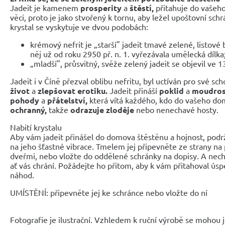
Jadeit je kamenem
prosperity
a
štěstí,
přitahuje do vašeh
věci, proto je jako stvořený k tornu, aby ležel upoštovní sch
krystal se vyskytuje ve dvou podobách:
krémový nefrit je „starší" jadeit tmavé zelené, listové 
něj už od roku 2950 př. n. 1. vyřezávala umělecká dílka
„mladší", průsvitný, svěže zelený jadeit se objevil ve 1
Jadeit i v Číně přezval oblibu nefritu, byl uctíván pro své sc
život
a
zlepšovat erotiku.
Jadeit přináší
poklid
a
moudros
pohody
a
přátelství,
která vítá každého, kdo do vašeho dom
ochranný,
takže
odrazuje zloděje
nebo nenechavé hosty.
Nabití krystalu
Aby vám jadeit přinášel do domova štěstěnu a hojnost, podržt
na jeho šťastné vibrace. Tmelem jej připevněte ze strany na
dveřmi, nebo vložte do oddělené schránky na dopisy. A nech
ať vás chrání. Požádejte ho přitom, aby k vám přitahoval ús
náhod.
UMÍSTĚNÍ: připevněte jej ke schránce nebo vložte do ní
Fotografie je ilustrační. Vzhledem k ruční výrobě se mohou je