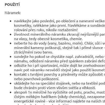
POUŽITÍ
Náramek:
navlékejte jako poslední, po oblečení a nanesení veške
kosmetiky, svlékáme jako první. Navlékáme a sundáv
rolování přes ruku, nikoliv roztažením!
životnost minerálního náramku zkracují nejrůznější parf
na vlasy, tedy obecně kosmetika, chemie.
neberte ho do vody (vany, bazénu, moře). Chlór, sůl i 
minerální kameny poškozují, stejně tak i přímé slunce 
ztrácí/mění svou barvu.
sundejte ho pokud se chystáte např. zahradničit, nebo 
námahu, odložení náramku před spánkem zabrání def
odložte ho i při sportování, může dojít ke znehodnocen
navíc pot náramku nesvědčí stejně jako použití kosmet
kontakt s tvrdými povrchy a předměty může způsobit 
nebo povrchová poškození.
ukládejte ho na speciální stojánek, nebo na textilní po
bude chráněn proti všem vlivům světla a vlhkosti.
alespoň 1x měsíčně ho vyčistěte od potu, prachu, mast
čistým měkkým hadříkem (nikdy chemicky), nezapomeňte
energetické rovině - více informací najdete na našich 