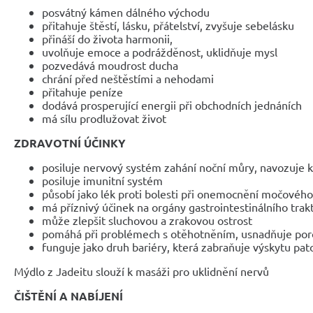
posvátný kámen dálného východu
přitahuje štěstí, lásku, přátelství, zvyšuje sebelásku
přináší do života harmonii,
uvolňuje emoce a podrážděnost, uklidňuje mysl
pozvedává moudrost ducha
chrání před neštěstími a nehodami
přitahuje peníze
dodává prosperující energii při obchodních jednáních
má sílu prodlužovat život
ZDRAVOTNÍ ÚČINKY
posiluje nervový systém zahání noční můry, navozuje 
posiluje imunitní systém
působí jako lék proti bolesti při onemocnění močovéh
má příznivý účinek na orgány gastrointestinálního trak
může zlepšit sluchovou a zrakovou ostrost
pomáhá při problémech s otěhotněním, usnadňuje po
funguje jako druh bariéry, která zabraňuje výskytu pato
Mýdlo z Jadeitu slouží k masáži pro uklidnění nervů
ČIŠTĚNÍ A NABÍJENÍ