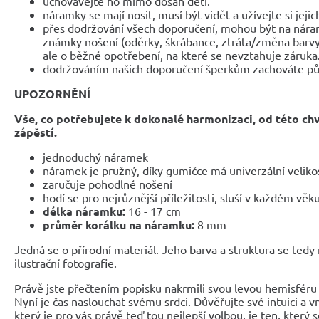
uchovávejte ho mimo dosah dětí.
náramky se mají nosit, musí být vidět a užívejte si jejic
přes dodržování všech doporučení, mohou být na nár
známky nošení (oděrky, škrábance, ztráta/změna barvy
ale o běžné opotřebení, na které se nevztahuje záruka
dodržováním našich doporučení šperkům zachováte pů
UPOZORNĚNÍ
Vše, co potřebujete k dokonalé harmonizaci, od této ch
zápěstí.
jednoduchý náramek
náramek je pružný, díky gumičce má univerzální veliko
zaručuje pohodlné nošení
hodí se pro nejrůznější příležitosti, sluší v každém věk
délka náramku:
16 - 17 cm
průměr korálku na náramku:
8 mm
Jedná se o přírodní materiál. Jeho barva a struktura se tedy
ilustrační fotografie.
Právě jste přečtením popisku nakrmili svou levou hemisféru 
Nyní je čas naslouchat svému srdci. Důvěřujte své intuici a 
který je pro vás právě teď tou nejlepší volbou, je ten, který 