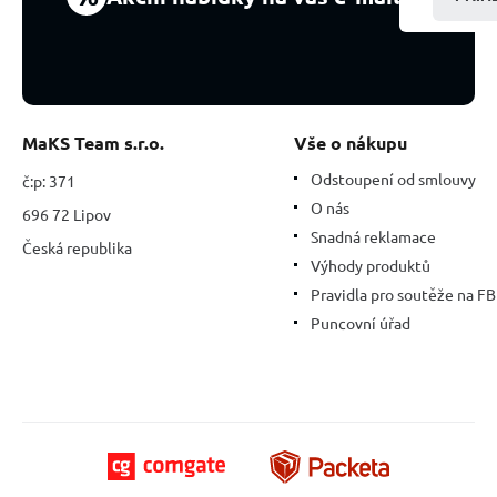
17
cm
MaKS Team s.r.o.
Vše o nákupu
Odstoupení od smlouvy
č:p: 371
O nás
696 72 Lipov
Snadná reklamace
Česká republika
Výhody produktů
Pravidla pro soutěže na FB
Puncovní úřad