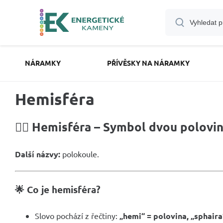
NÁRAMKY
PŘÍVĚSKY NA NÁRAMKY
Hemisféra
🧙‍♂️ Hemisféra – Symbol dvou polovin
Další názvy:
polokoule.
🌟 Co je hemisféra?
Slovo pochází z řečtiny:
„hemi“ = polovina, „sphaira