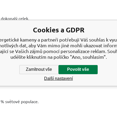
í dokonalý celek.
Cookies a GDPR
ergetické kameny a partneři potřebují Váš souhlas k využ
notlivých dat, aby Vám mimo jiné mohli ukazovat infor
a tmu, logiku a intuici, sever a jih.
ající se Vašich zájmů pomocí personalizace reklam. Sou
udělíte kliknutím na políčko "Ano, souhlasím".
e třeba propojit, nikoli oddělovat.
cestu k celistvosti.
Zamítnout vše
Povolit vše
Další nastavení
90 % světové populace.