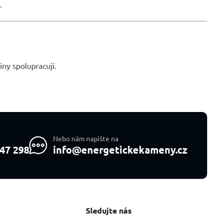
.
iny spolupracují.
Nebo nám napište na
47 298
info@energetickekameny.cz
Sledujte nás