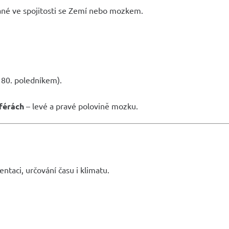
ané ve spojitosti se Zemí nebo mozkem.
80. poledníkem).
férách
– levé a pravé polovině mozku.
ntaci, určování času i klimatu.