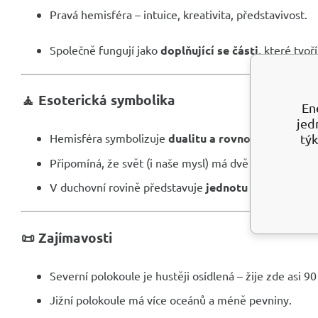
Pravá hemisféra – intuice, kreativita, představivost.
Společně fungují jako
doplňující se části
, které tvoř
🧘 Esoterická symbolika
En
jed
Hemisféra symbolizuje
dualitu a rovnováhu
– světlo 
týk
Připomíná, že svět (i naše mysl) má dvě strany, které j
V duchovní rovině představuje
jednotu protikladů
a 
📜 Zajímavosti
Severní polokoule je hustěji osídlená – žije zde asi 
Jižní polokoule má více oceánů a méně pevniny.