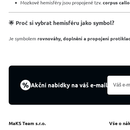
Mozkové hemisféry jsou propojené tzv.
corpus call
🌟 Proč si vybrat hemisféru jako symbol?
Je symbolem
rovnováhy, doplnění a propojení protikla
%
Akční nabídky na váš e-mail
MaKS Team s.r.o.
Vše o ná