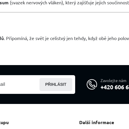
osum
(svazek nervových vláken), který zajišťuje jejich součinnost
dů
. Připomíná, že svět je celistvý jen tehdy, když obě jeho polov
Zavolejte nám
PŘIHLÁSIT
+420 606 6
kupu
Další informace