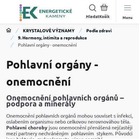
Hledat
Menu
KRYSTALOVÉ VÝZNAMY
Podle zdraví
9. Hormony, intimita a reprodukce
Pohlavní orgány - onemocnění
Pohlavní orgány -
onemocnění
Onemocnění pohlavních orgánů –
podpora a minerály
Onemocnění pohlavních orgánů mohou souviset s infekcí,
oslabením organismu nebo celkovou nerovnováhou těla.
Pohlavní choroby
jsou onemocnění přenášená nejčastěji
mezi partnery nechráněným pohlavním stykem. Původci
jsou bakterie, mykoplazmata, viry a parazité.