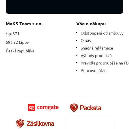
MaKS Team s.r.o.
Vše o nákupu
Odstoupení od smlouvy
č:p: 371
O nás
696 72 Lipov
Snadná reklamace
Česká republika
Výhody produktů
Pravidla pro soutěže na FB
Puncovní úřad