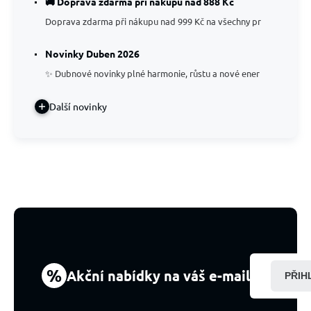
🚚 Doprava zdarma při nákupu nad 888 Kč
Doprava zdarma při nákupu nad 999 Kč na všechny pr
Novinky Duben 2026
✨ Dubnové novinky plné harmonie, růstu a nové ener
Další novinky
%
Akční nabídky na váš e-mail
PŘIH