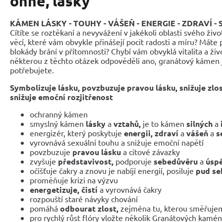
ohně, lásky
KÁMEN LÁSKY - TOUHY - VÁŠEŇ - ENERGIE - ZDRAVÍ - 
Cítíte se roztěkaní a nevyvážení v jakékoli oblasti svého živo
věcí, které vám obvykle přinášejí pocit radosti a míru? Máte
blokády brání v přítomnosti? Chybí vám obvyklá vitalita a živo
některou z těchto otázek odpověděli ano, granátový kámen je
potřebujete.
Symbolizuje lásku, povzbuzuje pravou lásku, snižuje zlost,
snižuje emoční rozjitřenost
ochranný kámen
smyslný kámen
lásky
a
vztahů,
je to kámen
silných
a
energizér, který poskytuje
energii, zdraví
a
vášeň
a
s
vyrovnává sexuální touhu a snižuje emoční napětí
povzbuzuje
pravou lásku
a citové závazky
zvyšuje
představivost,
podporuje
sebedůvěru
a
úsp
očišťuje čakry a znovu je nabíjí energií, posiluje
pud se
proměňuje krizi na výzvu
energetizuje, čistí
a vyrovnává čakry
rozpouští staré návyky chování
pomáhá
odbourat zlost,
zejména tu, kterou směřujem
pro rychlý růst flóry vložte několik Granátových kamén