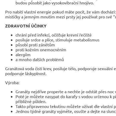
budou působit jako vysokovibrační hnojivo.
Pro nabití vlastní energie pokud máte pocit, že vám docház
mističky a jemným mnutím mezi prsty jej používat pro své “
ZDRAVOTNÍ ÚČINKY
chrání před infekcí, očišťuje krevní řečiště
posiluje srdce a plíce, stimuluje metabolismus
působí proti zánětům
proti kožním onemocněním
alergiím
a mnoho dalších problémů
Granátová voda čistí krev, posiluje tělo, podporuje sexuální e
podporuje láskyplnost.
Výroba:
Granáty nejdříve properte a nechte je odstát přes noc 
Poté je můžete nasypat do karafy s vodou určenou k pití
přibližně půlden.
Takto připravenou tekutinu můžete užívat dle vlastní 
Jednou týdně granáty vyjměte, osušte a dejte na slunc