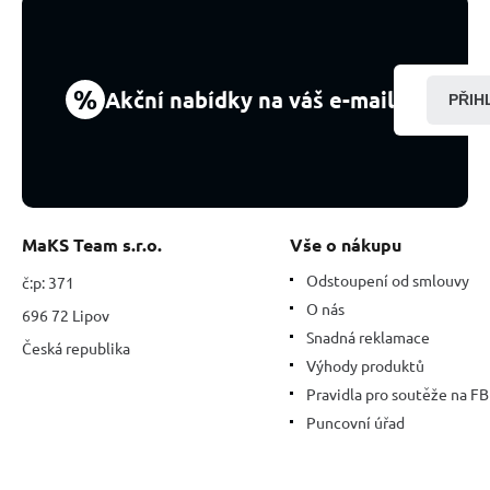
cca
3
cm,
1
%
Akční nabídky na váš e-mail
PŘIH
kus,
kámen
ohně,
lásky
MaKS Team s.r.o.
Vše o nákupu
Odstoupení od smlouvy
č:p: 371
O nás
696 72 Lipov
Snadná reklamace
Česká republika
Výhody produktů
Pravidla pro soutěže na FB
Puncovní úřad