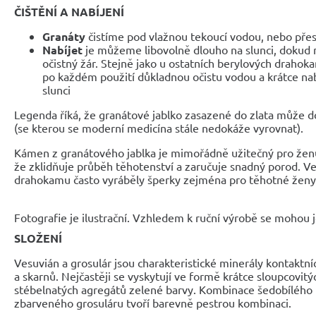
ČIŠTĚNÍ A NABÍJENÍ
Granáty
čistíme pod vlažnou tekoucí vodou, nebo přes
Nabíjet
je můžeme libovolně dlouho na slunci, dokud ne
očistný žár. Stejně jako u ostatních berylových drah
po každém použití důkladnou očistu vodou a krátce n
slunci
Legenda říká, že granátové jablko zasazené do zlata může d
(se kterou se moderní medicína stále nedokáže vyrovnat).
Kámen z granátového jablka je mimořádně užitečný pro ženu 
že zklidňuje průběh těhotenství a zaručuje snadný porod. Ve
drahokamu často vyráběly šperky zejména pro těhotné ženy
Fotografie je ilustrační. Vzhledem k ruční výrobě se mohou je
SLOŽENÍ
Vesuvián a grosulár jsou charakteristické minerály kontaktní
a skarnů. Nejčastěji se vyskytují ve formě krátce sloupcovitý
stébelnatých agregátů zelené barvy. Kombinace šedobíléh
zbarveného grosuláru tvoří barevně pestrou kombinaci.