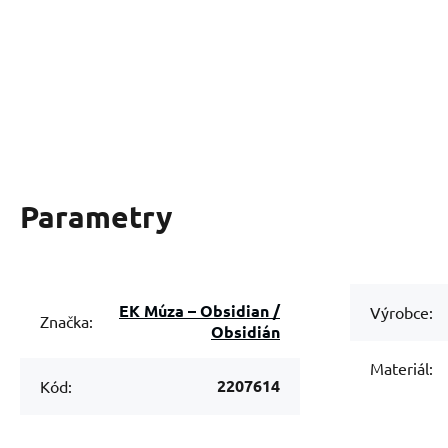
Parametry
EK Múza – Obsidian /
Výrobce:
Značka:
Obsidián
Materiál:
2207614
Kód: