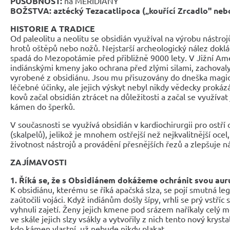
PŮSOBNOST:
na MERIDIÁNY
BOŽSTVA: aztécký Tezacatlipoca („kouřící Zrcadlo" nebo
HISTORIE A TRADICE
Od paleolitu a neolitu se obsidián využíval na výrobu nástro
hrotů oštěpů nebo nožů. Nejstarší archeologický nález doklád
spadá do Mezopotámie před přibližně 9000 lety. V Jižní Ame
indiánskými kmeny jako ochrana před zlými silami, zachova
vyrobené z obsidiánu. Jsou mu přisuzovány do dneška magic
léčebné účinky, ale jejich výskyt nebyl nikdy vědecky proká
kovů začal obsidián ztrácet na důležitosti a začal se využívat
kámen do šperků.
V současnosti se využívá obsidián v kardiochirurgii pro ostří
(skalpelů), jelikož je mnohem ostřejší než nejkvalitnější oce
životnost nástrojů a provádění přesnějších řezů a zlepšuje 
ZAJÍMAVOSTI
1. Říká se, že s Obsidiánem dokážeme ochránit svou aur
K obsidiánu, kterému se říká apačská slza, se pojí smutná l
zaútočili vojáci. Když indiánům došly šípy, vrhli se prý vstříc 
vyhnuli zajetí. Ženy jejich kmene pod srázem naříkaly celý m
ve skále jejich slzy vsákly a vytvořily z nich tento nový krysta
kdo kámen vlastní, už nebude nikdy plakat.