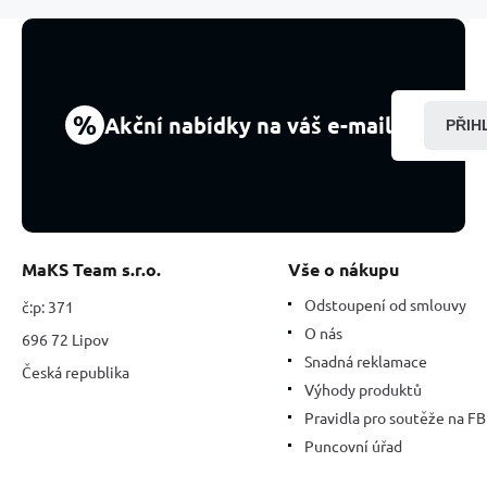
M
cca
3
cm,
1
kus,
%
Akční nabídky na váš e-mail
PŘIH
kámen
záchrany
MaKS Team s.r.o.
Vše o nákupu
Odstoupení od smlouvy
č:p: 371
O nás
696 72 Lipov
Snadná reklamace
Česká republika
Výhody produktů
Pravidla pro soutěže na FB
Puncovní úřad