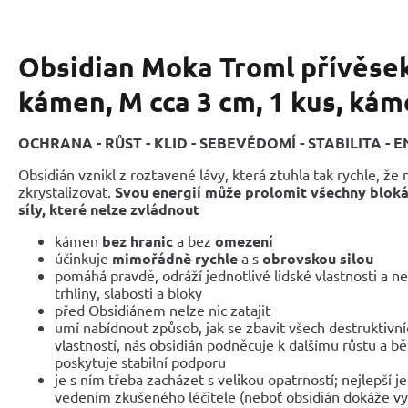
Obsidian Moka Troml přívěsek
kámen, M cca 3 cm, 1 kus, ká
OCHRANA - RŮST - KLID - SEBEVĚDOMÍ - STABILITA - E
Obsidián vznikl z roztavené lávy, která ztuhla tak rychle, že
zkrystalizovat.
Svou energií může prolomit všechny bloká
síly, které nelze zvládnout
kámen
bez hranic
a bez
omezení
účinkuje
mimořádně rychle
a s
obrovskou silou
pomáhá pravdě, odráží jednotlivé lidské vlastnosti a n
trhliny, slabosti a bloky
před Obsidiánem nelze nic zatajit
umí nabídnout způsob, jak se zbavit všech destruktivníc
vlastností, nás obsidián podněcuje k dalšímu růstu a
poskytuje stabilní podporu
je s ním třeba zacházet s velikou opatrností; nejlepší 
vedením zkušeného léčitele (neboť obsidián dokáže vy