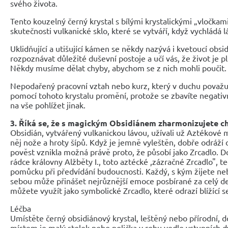
svého života.
Tento kouzelný černý krystal s bílými krystalickými „vločkami
skutečnosti vulkanické sklo, které se vytváří, když vychládá l
Uklidňující a utišující kámen se někdy nazývá i kvetoucí obs
rozpoznávat důležité duševní postoje a učí vás, že život je p
Někdy musíme dělat chyby, abychom se z nich mohli poučit.
Nepodařený pracovní vztah nebo kurz, který v duchu považu
pomocí tohoto krystalu promění, protože se zbavíte negativ
na vše pohlížet jinak.
3. Říká se, že s magickým Obsidiánem zharmonizujete 
Obsidián, vytvářený vulkanickou lávou, užívali už Aztékové m
něj nože a hroty šípů. Když je jemně vyleštěn, dobře odráží
pověst vznikla možná právě proto, že působí jako Zrcadlo. 
rádce královny Alžběty I., toto aztécké ,zázračné Zrcadlo", t
pomůcku při předvídání budoucnosti. Každý, s kým žijete neb
sebou může přinášet nejrůznější emoce posbírané za celý d
můžete využít jako symbolické Zrcadlo, které odrazí blížící s
Léčba
Umístěte černý obsidiánový krystal, leštěný nebo přírodní, 
místem je malý stolek nebo polička v rohu vedle vstupních 