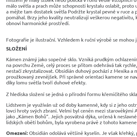
málo světla a prach může schopnosti krystalu oslabit, proto 
a mějte tam dostatek světla Podržte krystal pevné v ruce a 
pomáhal. Brzy jeho kvality neutralizují veškerou negativitu, k
obnoví harmonické prostředí.
Fotografie je ilustrační. Vzhledem k ruční výrobě se mohou je
SLOŽENÍ
Kámen známý jako sopečné sklo. Vzniká prudkým ochlazení
na povrchu Země, celý proces se přitom odehrává tak rychle,
nestačí zkrystalizovat. Obsidián duhový pochází z Mexika a
proužkovaný zevnějšek. Při správné orientaci kamene se naví
díky lomu světla tvoří duhové efekty.
Z hlediska složení se jedná o přírodní formu křemičitého skla
Lidstvem je využíván už od doby kamenné, kdy si z jeho ostrý
lovci hroty svých zbraní. Velmi byl ceněn mezi starověkými Az
jako „Kámen Bohů“. Jejich posvátná dýka, určená k neslavn
lidských obětí bohům, byla vyrobena právě z tohoto kamene
Omezení:
Obsidián odolává většině kyselin. Je však křehký,