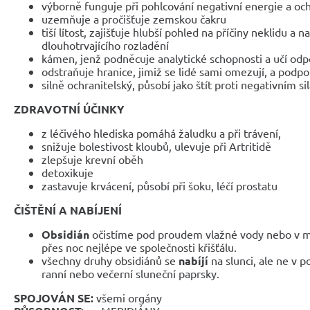
výborně funguje při pohlcování negativní energie a oc
uzemňuje a pročišťuje zemskou čakru
tiší lítost, zajišťuje hlubší pohled na příčiny neklidu a n
dlouhotrvajícího rozladění
kámen, jenž podněcuje analytické schopnosti a učí od
odstraňuje hranice, jimiž se lidé sami omezují, a podp
silně ochranitelský, působí jako štít proti negativním si
ZDRAVOTNÍ ÚČINKY
z léčivého hlediska pomáhá žaludku a při trávení,
snižuje bolestivost kloubů, ulevuje při Artritidě
zlepšuje krevní oběh
detoxikuje
zastavuje krvácení, působí při šoku, léčí prostatu
ČIŠTĚNÍ A NABÍJENÍ
Obsidián
očistíme pod proudem vlažné vody nebo v m
přes noc nejlépe ve společnosti křišťálu.
všechny druhy obsidiánů se
nabíjí
na slunci, ale ne v p
ranní nebo večerní sluneční paprsky.
SPOJOVÁN SE:
všemi orgány