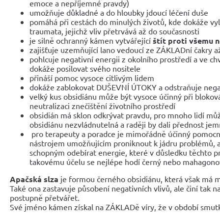
emoce a nepříjemné pravdy)
umožňuje důkladné a do hloubky jdoucí léčení duše
pomáhá při cestách do minulých životů, kde dokáže vylé
traumata, jejichž vliv přetrvává až do současnosti
je silně ochranný kámen vytvářející
štít proti všemu 
zajišťuje uzemňující lano vedoucí ze ZÁKLADní čakry 
pohlcuje negativní energii z okolního prostředí a ve chví
dokáže posilovat svého nositele
přináší pomoc vysoce citlivým lidem
dokáže zablokovat DUŠEVNÍ ÚTOKY a odstraňuje negat
velký kus obsidiánu může být vysoce účinný při bloko
neutralizaci znečištění životního prostředí
obsidián má sklon odkrývat pravdu, pro mnoho lidí může 
obsidiánu nezvládnutelná a raději by dali přednost j
pro terapeuty a poradce je mimořádně účinný pomocn
nástrojem umožňujícím proniknout k jádru problémů,
schopným odebírat energie, které v důsledku těchto pr
takovému účelu se nejlépe hodí černý nebo mahagono
Apačská slza
je formou černého obsidiánu, která však má 
Také ona zastavuje působení negativních vlivů, ale činí tak na
postupně přetvářet.
Své jméno kámen získal na ZÁKLADě víry, že v období smutku 