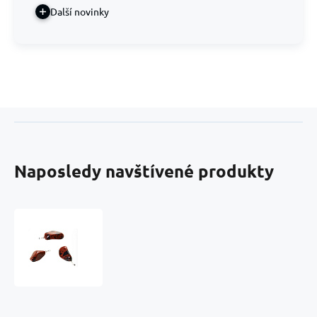
Další novinky
Naposledy navštívené produkty
Obsidian
Moka
Troml
přívěsek
přírodní
kámen,