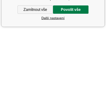
Zamítnout vše
Povolit vše
Další nastavení