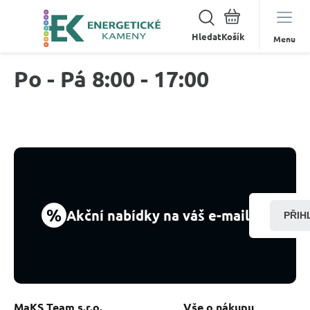
Hledat
Menu
Po - Pá 8:00 - 17:00
%
Akční nabídky na váš e-mail
PŘIH
MaKS Team s.r.o.
Vše o nákupu