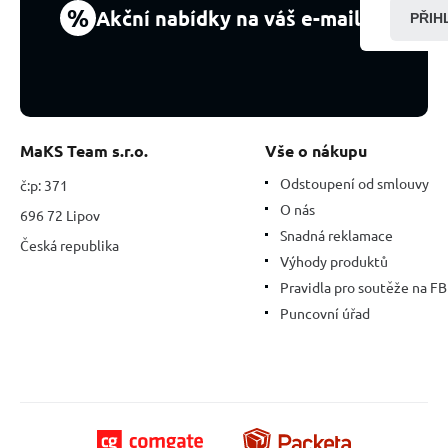
%
Akční nabídky na váš e-mail
PŘIH
MaKS Team s.r.o.
Vše o nákupu
Odstoupení od smlouvy
č:p: 371
O nás
696 72 Lipov
Snadná reklamace
Česká republika
Výhody produktů
Pravidla pro soutěže na FB
Puncovní úřad