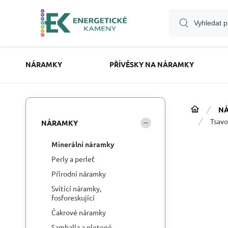
NÁRAMKY
PŘÍVĚSKY NA NÁRAMKY
N
Tsavo
NÁRAMKY
Minerální náramky
Perly a perleť
Přírodní náramky
Svítící náramky,
fosforeskující
Čakrové náramky
Samballa a pletené