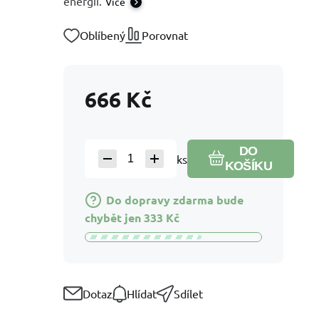
energií.
Více
Oblíbený
Porovnat
666
Kč
DO
ks
KOŠÍKU
Do dopravy zdarma bude
chybět jen
333
Kč
Dotaz
Hlídat
Sdílet