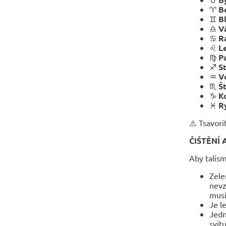
♈
B
♊
Bl
♎
V
♋
R
♌
L
♍
P
♐
S
♒
V
♏
Št
♑
K
♓
R
⚠️ Tsavori
ČIŠTĚNÍ 
Aby talism
Zele
nevz
musí
Je l
Jedn
svit