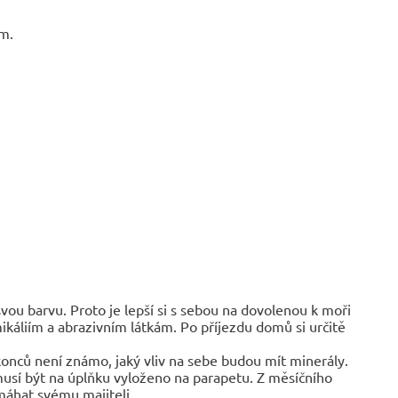
em.
vou barvu. Proto je lepší si s sebou na dovolenou k moři
áliím a abrazivním látkám. Po příjezdu domů si určitě
konců není známo, jaký vliv na sebe budou mít minerály.
musí být na úplňku vyloženo na parapetu. Z měsíčního
máhat svému majiteli.