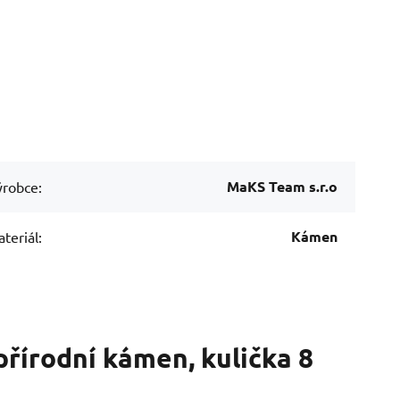
MaKS Team s.r.o
robce:
Kámen
teriál:
přírodní kámen, kulička 8