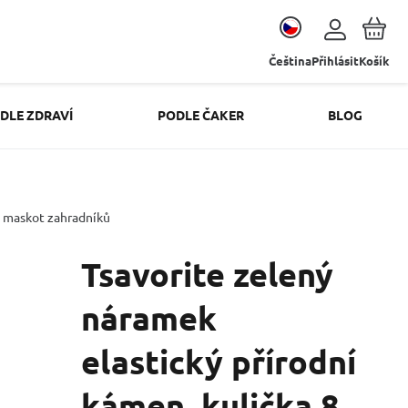
Čeština
Přihlásit
Košík
DLE ZDRAVÍ
PODLE ČAKER
BLOG
m, maskot zahradníků
Tsavorite zelený
náramek
elastický přírodní
kámen, kulička 8