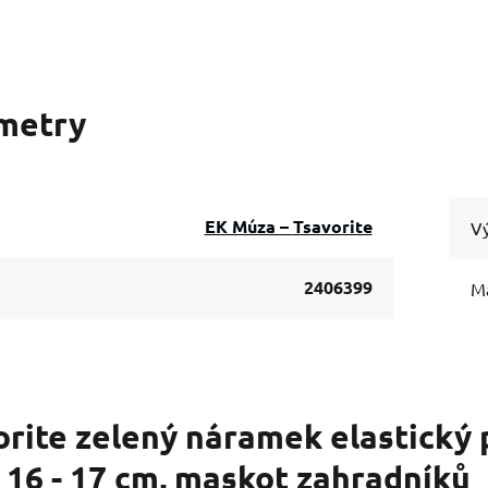
metry
EK Múza – Tsavorite
Vý
2406399
Ma
rite zelený náramek elastický 
 16 - 17 cm, maskot zahradníků