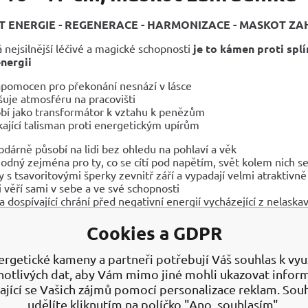
T ENERGIE - REGENERACE - HARMONIZACE - MASKOT Z
nejsilnější léčivé a magické schopnosti
je to kámen proti spl
nergii
ápomocen pro překonání nesnází v lásce
šuje atmosféru na pracovišti
bí jako transformátor k vztahu k penězům
kající talisman proti energetickým upírům
odárně působí na lidi bez ohledu na pohlaví a věk
hodný zejména pro ty, co se cítí pod napětím, svět kolem nich s
 s tsavoritovými šperky zevnitř září a vypadají velmi atraktivně
 věří sami v sebe a ve své schopnosti
 a dospívající chrání před negativní energií vycházející z nelaskav
okam ovlivňuje rostliny je nazýván maskotem zahradníků
d jednou týdně vytáhnete na dvorek zelený krystal, začnou růs
Cookies a GDPR
ně plodit
ergetické kameny a partneři potřebují Váš souhlas k využ
NÍ ÚČINKY
notlivých dat, aby Vám mimo jiné mohli ukazovat infor
luje srdce, řídí tep i tlak krve a brání vzniku koronárních onemo
ající se Vašich zájmů pomocí personalizace reklam. Sou
ní před chudokrevností
udělíte kliknutím na políčko "Ano, souhlasím".