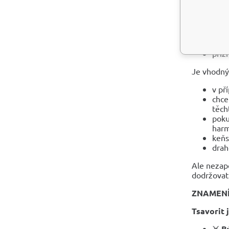
půso
prot
je v
zlep
nabí
příz
Je vhodný
v př
chce
těch
poku
harm
keňs
drah
Ale nezap
dodržovat 
ZNAMEN
Tsavorit 
♉
B