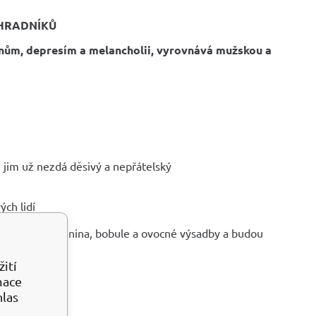
AHRADNÍKŮ
ínům, depresím a melancholii, vyrovnává mužskou a
e jim už nezdá děsivý a nepřátelský
ých lidí
t květiny, zelenina, bobule a ovocné výsadby a budou
ití
mace
cnění
hlas