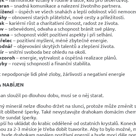
eran
– snadná komunikace a nalezení životního partnera.
íženci
– úspěch ve všech snahách a lepší odolnost vůči nemoc
áhy
– obnovení starých přátelství, nové cesty a příležitosti.
ak
– kariérní růst a charitativní činnost, radost ze života.
ev
– sebevědomí, odvaha a schopnost bránit své plány.
anna
– schopnost vidět pozitivní aspekty i při selhání.
třelec
– pozitivní myšlení, méně zbytečné energie.
odnář
– objevování skrytých talentů a zlepšení života.
ír
– vnitřní svoboda bez ohledu na okolí.
ozoroh
– energie, vytrvalost a úspěšná realizace plánů.
yby
– rozvoj schopností a finanční stabilita.
t nepodporuje lidi plné zloby, žárlivosti a negativní energie
A NABÍJEN
an sloužil po dlouhou dobu, musí se o něj starat.
ný minerál nelze dlouho držet na slunci, protože může změnit s
ít oblíbené šperky. Také nevystavujte drahokam domácím chemik
te sundat šperky.
epší ho ukládat do krabic odděleně od ostatních krystalů. Konec
ou za 2-3 měsíce je třeba dobít tsavorite. Aby to bylo možné, 
u bude drahokam napájen pozitivní energií a bude moci dále po