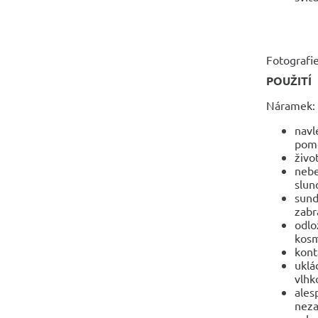
Fotografie
POUŽITÍ
Náramek:
navl
pomo
živo
nebe
slun
sund
zabr
odlo
kosm
kont
uklá
vlhko
ales
neza