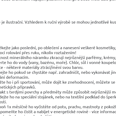
 je ilustrační. Vzhledem k ruční výrobě se mohou jednotlivé kusy
ékejte jako poslední, po oblečení a nanesení veškeré kosmetik
cí rolování přes ruku, nikoliv roztažením!
tnost minerálního náramku zkracují nejrůznější parfémy, krémy, 
rte ho do vody (vany, bazénu, moře). Chlór, sůl i vonné koupelo
ce - některé materiály ztrácí/mění svou barvu.
ejte ho pokud se chystáte např. zahradničit, nebo vykonávat 
ání deformacím.
žte ho i při sportování, může dojít ke znehodnocení, můžete se 
etických přípravků.
akt s tvrdými povrchy a předměty může způsobit nejrůznější 
dejte ho na speciální stojánek, nebo na textilní podklad do špe
sti.
poň 1x měsíčně ho vyčistěte od potu, prachu, mastnoty z pokož
pomeňte ho čistit a nabíjet v energetické rovině - více informac