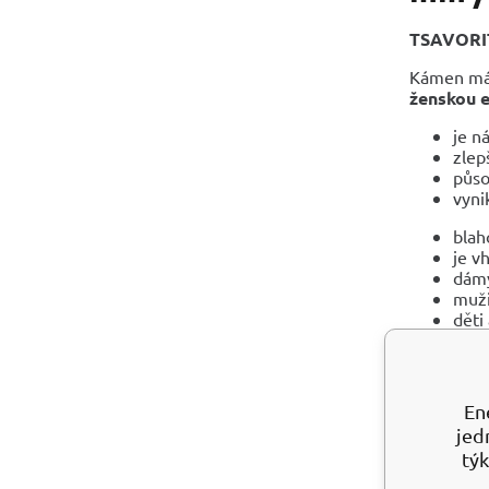
TSAVORI
Kámen má 
ženskou e
je n
zlep
půso
vyni
blah
je v
dámy
muži
děti
drah
poku
plod
En
ZDRAVOT
jed
posi
týk
chrá