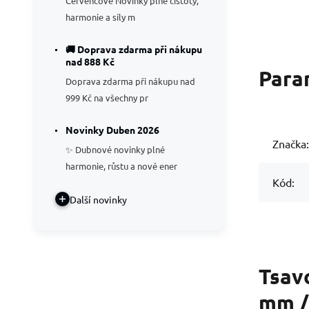
Červencové Novinky plné čistoty,
harmonie a síly m
🚚 Doprava zdarma při nákupu
nad 888 Kč
Para
Doprava zdarma při nákupu nad
999 Kč na všechny pr
Novinky Duben 2026
Značka:
✨ Dubnové novinky plné
harmonie, růstu a nové ener
Kód:
Další novinky
Tsavo
mm /