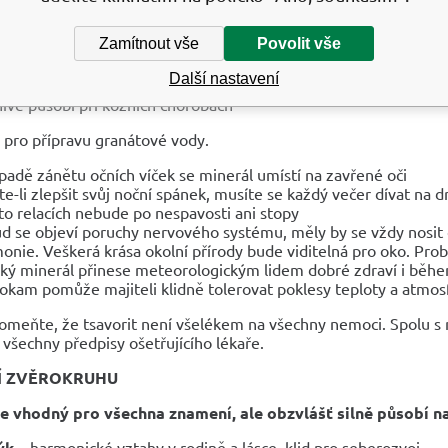
bení na vnitřní i vnější pohlavní orgány
izánětlivé účinky
Zamítnout vše
Povolit vše
ýborný pro překonání depresí, nebo tísně
šuje revmatismus, artritidu, zduřelé sliznice, oteklé jizvy, vředy
Další nastavení
zí pomoc při léčbě pevnosti kostí
nivě působí při kožních chorobách
 pro přípravu granátové vody.
ípadě zánětu očních víček se minerál umístí na zavřené oči
te-li zlepšit svůj noční spánek, musíte se každý večer dívat na 
to relacích nebude po nespavosti ani stopy
d se objeví poruchy nervového systému, měly by se vždy nosit o
onie. Veškerá krása okolní přírody bude viditelná pro oko. Pr
ký minerál přinese meteorologickým lidem dobré zdraví i běh
okam pomůže majiteli klidně tolerovat poklesy teploty a atmos
omeňte, že tsavorit není všelékem na všechny nemoci. Spolu 
všechny předpisy ošetřujícího lékaře.
Í ZVĚROKRUHU
je vhodný pro všechna znamení, ale obzvlášť silně působí na
ýk
– harmonické vztahy v rodině a lásce, klid pro seberozvoj.