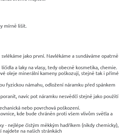
 mírně lišit.
y, svlékáme jako první. Navlékáme a sundáváme opatrně
líčidla a laky na vlasy, tedy obecně kosmetika, chemie.
vé oleje minerální kameny poškozují, stejně tak i přímé
jinou fyzickou námahu, odložení náramku před spánkem
poranit, navíc pot náramku nesvědčí stejně jako použití
mechanická nebo povrchová poškození.
rkovnice, kde bude chráněn proti všem vlivům světla a
ky - nejlépe čistým měkkým hadříkem (nikdy chemicky),
í najdete na našich stránkách