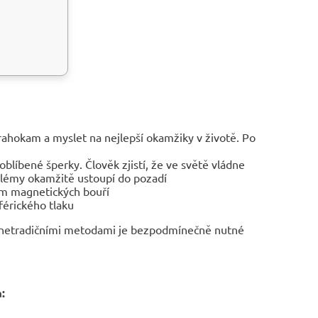
drahokam a myslet na nejlepší okamžiky v životě. Po
blíbené šperky. Člověk zjistí, že ve světě vládne
oblémy okamžitě ustoupí do pozadí
em magnetických bouří
férického tlaku
s netradičními metodami je bezpodmínečně nutné
: