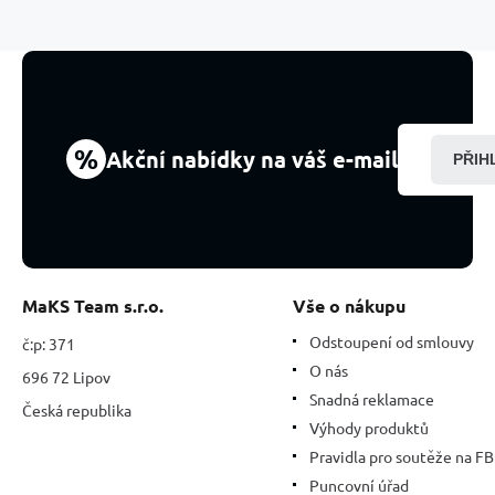
na
náramek
přírodní
kámen,
váleček
10
mm
%
Akční nabídky na váš e-mail
PŘIH
1
kus,
kámen
životní
síly
MaKS Team s.r.o.
Vše o nákupu
Odstoupení od smlouvy
č:p: 371
O nás
696 72 Lipov
Snadná reklamace
Česká republika
Výhody produktů
Pravidla pro soutěže na FB
Puncovní úřad