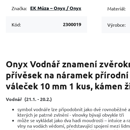
EK Múza – Onyx / Onyx
Značka:
Materiál:
2300019
Kód:
Výrobce:
Onyx Vodnář znamení zvěrok
přívěsek na náramek přírodní
váleček 10 mm 1 kus, kámen ži
Vodnář (21.1. - 20.2.)
symbol vodnáře lze připodobnit jako dvě rovnoběžné a
kterých je patrné zvlnění - vlnovky bývají obvykle tři
může se vykládat jako dva hadi moudrosti – intuice a ra
vlny na vodách vědomí, představující spojení mezi lidm