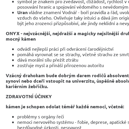
symbol je znakem pro zvědavost, ctižádost, rychlost v 
posouvání hranic a spojování vědomého s nevědomým
Uran
vládne znamení Vodnář - boří pravidla a řád, uvolň
vzduch do všeho. Ovlivňuje taky intuici a dává jim ori
být jeho zrozenci přizpůsobiví, ale jindy neklidní a nev
ONYX -
nejvzácnější, nejdražší a magicky nejsilnější dru
mocný kámen
odvádí nejlepší práci při odvrácení čarodějnictví
pomáhá vyrovnat se se strachy, včetně strachu ze smrt
dává morální sílu přežít ztrátu
zostřuje mysl a přináší přirozenou autoritu
Vzácný drahokam bude dobrým darem rodičů absolvent
synovi nebo dceři vstoupit na univerzitu, úspěšně absol
kariérním žebříčku.
ZDRAVOTNÍ ÚČINKY
kámen je schopen odolat téměř každé nemoci, včetně:
problémy s orgány řeči
nemoci nervového systému - fobie, deprese, apatické 
bezdůvodné úzkosti, nespavost