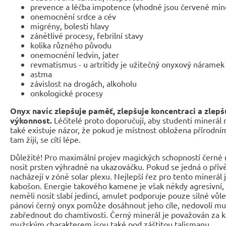
prevence a léčba impotence (vhodné jsou červené min
onemocnění srdce a cév
migrény, bolesti hlavy
zánětlivé procesy, febrilní stavy
kolika různého původu
onemocnění ledvin, jater
revmatismus - u artritidy je užitečný onyxový náramek
astma
závislost na drogách, alkoholu
onkologické procesy
Onyx navíc zlepšuje paměť, zlepšuje koncentraci a zlepš
výkonnost.
Léčitelé proto doporučují, aby studenti minerál n
také existuje názor, že pokud je místnost obložena přírodní
tam žijí, se cítí lépe.
Důležité! Pro maximální projev magických schopností černé
nosit prsten výhradně na ukazováčku. Pokud se jedná o přív
nacházejí v zóně solar plexu. Nejlepší řez pro tento minerál 
kabošon. Energie takového kamene je však někdy agresivní,
neměli nosit slabí jedinci, amulet podporuje pouze silné vůle
pánovi černý onyx pomůže dosáhnout jeho cíle, nedovolí mu 
zabřednout do chamtivosti. Černý minerál je považován za 
mužským charakterem jsou také pod záštitou talismanu.