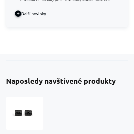
Další novinky
Naposledy navštívené produkty
Onyx
Vodnář
znamení
zvěrokruhu,
přívěsek