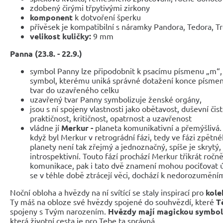
zdobený čirými třpytivými zirkony
komponent
k dotvoření šperku
přívěsek je kompatibilní s náramky Pandora, Tedora, T
velikost kuličky:
9 mm
Panna (23.8. - 22.9.)
symbol Panny lze připodobnit k psacímu písmenu „m“, 
symbol, kterému uniká správné dotažení konce písmen
tvar do uzavřeného celku
uzavřený tvar Panny symbolizuje ženské orgány,
jsou s ní spojeny vlastnosti jako obětavost, duševní čist
praktičnost, kritičnost, opatrnost a uzavřenost
vládne jí
Merkur -
planeta
komunikativní a přemýšlivá. 
když byl Merkur v retrográdní fázi, tedy ve fázi zpětn
planety není tak zřejmý a jednoznačný, spíše je skrytý, p
introspektivní. Touto fází prochází Merkur třikrát ročn
komunikace, pak i tato dvě znamení mohou pociťovat ú
se v téhle době ztrácejí věci, dochází k nedorozumění
Noční obloha a hvězdy na ní svítící se staly inspirací pro
kole
Ty máš na obloze své hvězdy spojené do souhvězdí, které
T
spojeny s Tvým narozením.
Hvězdy mají magickou symbol
která životní cesta je pro Tebe ta správná.