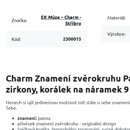
EK Múza – Charm -
Materiál:
Značka:
Stříbro
Výrobce:
2300015
Kód:
Charm Znamení zvěrokruhu P
zirkony, korálek na náramek 
Nenech si ujít jedinečnou možnost mít stále u sebe znamení,
Tebe.
znamení:
panna
přívěsek znamení zvěrokruhu - originální design
špičková kvalita, řemeslného zpracování, ručně dohot