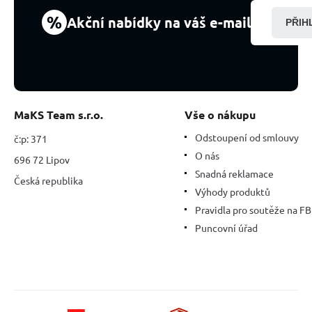
%
Akční nabídky na váš e-mail
PŘIH
MaKS Team s.r.o.
Vše o nákupu
Odstoupení od smlouvy
č:p: 371
O nás
696 72 Lipov
Snadná reklamace
Česká republika
Výhody produktů
Pravidla pro soutěže na FB
Puncovní úřad