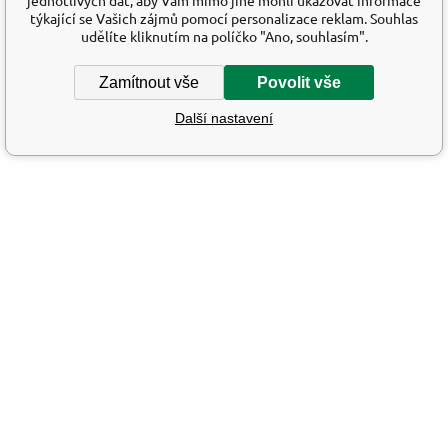
jednotlivých dat, aby Vám mimo jiné mohli ukazovat informace
týkající se Vašich zájmů pomocí personalizace reklam. Souhlas
udělíte kliknutím na políčko "Ano, souhlasím".
Zamítnout vše
Povolit vše
Další nastavení