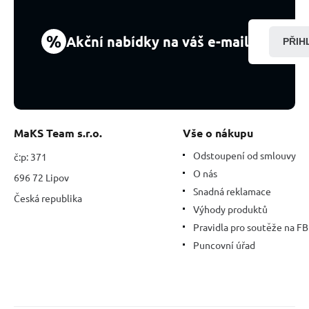
%
Akční nabídky na váš e-mail
PŘIH
MaKS Team s.r.o.
Vše o nákupu
Odstoupení od smlouvy
č:p: 371
O nás
696 72 Lipov
Snadná reklamace
Česká republika
Výhody produktů
Pravidla pro soutěže na FB
Puncovní úřad