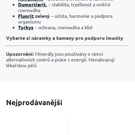
Dumortierit
,
– stabilita, trpělivost a vnitřní
rovnováha
Fluorit
zelený
– očista, harmonie a podpora
organismu
Tyrkys
– ochrana, rovnováha a klid
Vyberte si náramky a kameny pro podporu imunity
Upozornění:
Minerály jsou používány v rámci
alternativních směrů a práce s energií. Nenahrazují
lékařskou péči.
Nejprodávanější
Kód:
2204046
Kód:
2204053
Skladem
Skladem