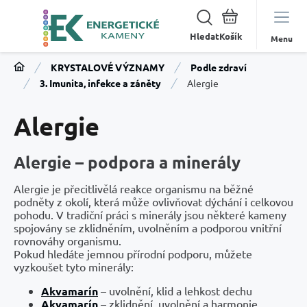
Hledat
Menu
KRYSTALOVÉ VÝZNAMY
Podle zdraví
3. Imunita, infekce a záněty
Alergie
Alergie
Alergie – podpora a minerály
Alergie je přecitlivělá reakce organismu na běžné
podněty z okolí, která může ovlivňovat dýchání i celkovou
pohodu. V tradiční práci s minerály jsou některé kameny
spojovány se zklidněním, uvolněním a podporou vnitřní
rovnováhy organismu.
Pokud hledáte jemnou přírodní podporu, můžete
vyzkoušet tyto minerály:
Akvamarín
– uvolnění, klid a lehkost dechu
Akvamarín
– zklidnění, uvolnění a harmonie