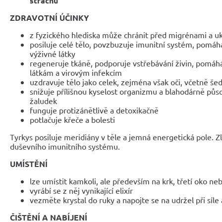
strachu
ZDRAVOTNÍ ÚČINKY
z fyzického hlediska může chránit před migrénami a u
posiluje celé tělo, povzbuzuje imunitní systém, pomáhá
výživné látky
regeneruje tkáně, podporuje vstřebávání živin, pomáhá
látkám a virovým infekcím
uzdravuje tělo jako celek, zejména však oči, včetně še
snižuje přílišnou kyselost organizmu a blahodárně půs
žaludek
funguje protizánětlivě a detoxikačně
potlačuje křeče a bolesti
Tyrkys posiluje meridiány v těle a jemná energetická pole. Z
duševního imunitního systému.
UMÍSTĚNÍ
lze umístit kamkoli, ale především na krk, třetí oko ne
vyrábí se z něj vynikající elixír
vezměte krystal do ruky a napojte se na udržel při síl
ČIŠTĚNÍ A NABÍJENÍ