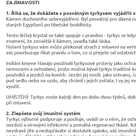
ZAJÍMAVOSTI
1. Říká se, že dokážete s posvátným tyrkysem vyjádřit s
Kámen duchovního sebevyjádření. Byl posvátný pro dávná ná
starých Egypťanů po tibetské buddhisty.
Tento léčivý krystal se také spojuje s pravdou - tyrkys se kd
znamení, že zesvětlá-li kámen, uvadla také láska.
Nošení tyrkysu vám může překonat strach z mluvení na veřej
vás povzbuzuje říkat pravdu o tom, co si přejete od ostatních
Indiáni kmene Navajo používali tyrkysové prsteny jako ochr
nemocemi a nehodami, proto možná býval tyrkys tradičně
poutníků a jezdců na koních. Jezdci jej nosili. jako ochranu, 
pod sedlo nebo na uzdu, aby chránil i jejich zvířata. I vy jej 
využit.
UMÍSTĚNÍ: Tyrkys noste každý den po dobu dvou týdnů, dok
při mluvení.
2. Zlepšete svůj imunitní systém
Tyrkys výborně podporuje a posiluje, uvádí se o něm, že oc
ovzduší a virovými infekcemi a pomáhá regeneraci tkáně. Kdy
nezdravě jíte a nedopřáváte si dostatek spánku, váš imunitn
proto je důležité udržovat jej zdravý a fungující co nejlépe.