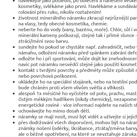
kosmetiky, svlékáme jako první. Navlékáme a sundáv
rolování přes ruku, nikoliv roztažením!
životnost minerálního náramku zkracují nejrůznější parf
na vlasy, tedy obecně kosmetika, chemie.
neberte ho do vody (vany, bazénu, moře). Chlór, sůl i 
minerální kameny poškozují, stejně tak i přímé slunce 
ztrácí/mění svou barvu.
sundejte ho pokud se chystáte např. zahradničit, nebo 
námahu, odložení náramku před spánkem zabrání def
odložte ho i při sportování, může dojít ke znehodnocen
navíc pot náramku nesvědčí stejně jako použití kosmet
kontakt s tvrdými povrchy a předměty může způsobit 
nebo povrchová poškození.
ukládejte ho na speciální stojánek, nebo na textilní po
bude chráněn proti všem vlivům světla a vlhkosti.
alespoň 1x měsíčně ho vyčistěte od potu, prachu, mast
čistým měkkým hadříkem (nikdy chemicky), nezapomeňte
energetické rovině - více informací najdete na našich 
uchovávejte ho mimo dosah dětí.
náramky se mají nosit, musí být vidět a užívejte si jejic
přes dodržování všech doporučení, mohou být na nár
známky nošení (oděrky, škrábance, ztráta/změna barvy
ale o běžné opotřebení, na které se nevztahuje záruka