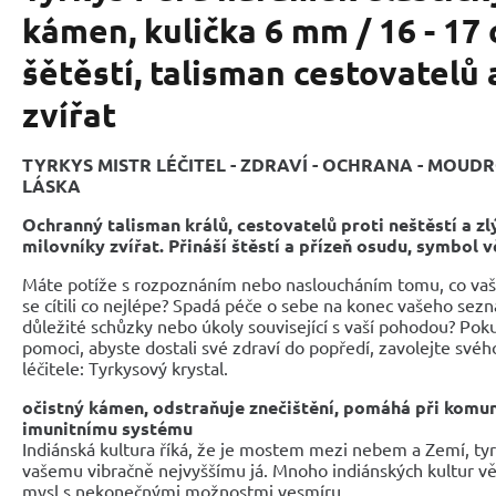
kámen, kulička 6 mm / 16 - 17
šětěstí, talisman cestovatelů
zvířat
TYRKYS MISTR LÉČITEL - ZDRAVÍ - OCHRANA - MOUDR
LÁSKA
Ochranný talisman králů, cestovatelů proti neštěstí a 
milovníky zvířat. Přináší štěstí a přízeň osudu, symbol vě
Máte potíže s rozpoznáním nebo nasloucháním tomu, co vaše
se cítili co nejlépe? Spadá péče o sebe na konec vašeho sezn
důležité schůzky nebo úkoly související s vaší pohodou? Pok
pomoci, abyste dostali své zdraví do popředí, zavolejte svéh
léčitele: Tyrkysový krystal.
očistný kámen, odstraňuje znečištění, pomáhá při komu
imunitnímu systému
Indiánská kultura říká, že je mostem mezi nebem a Zemí, ty
vašemu vibračně nejvyššímu já. Mnoho indiánských kultur věř
mysl s nekonečnými možnostmi vesmíru.