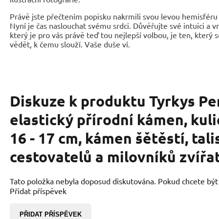
Právě jste přečtením popisku nakrmili svou levou hemisféru 
Nyní je čas naslouchat svému srdci. Důvěřujte své intuici a 
který je pro vás právě teď tou nejlepší volbou, je ten, který 
vědět, k čemu slouží. Vaše duše ví.
Diskuze k produktu
Tyrkys P
elastický přírodní kámen, kul
16 - 17 cm, kámen šětěstí, tal
cestovatelů a milovníků zvířa
Tato položka nebyla doposud diskutována. Pokud chcete být p
Přidat příspěvek
PŘIDAT PŘÍSPĚVEK