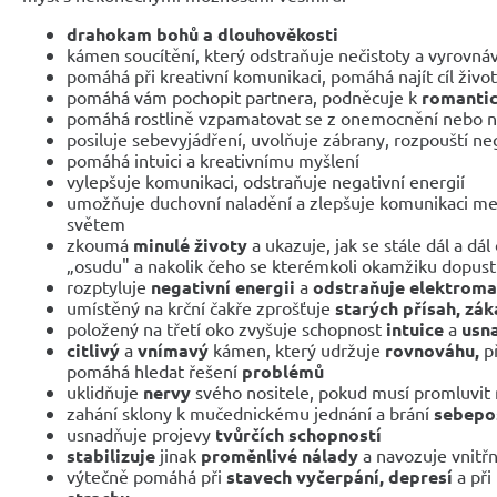
drahokam bohů a dlouhověkosti
kámen soucítění, který odstraňuje nečistoty a vyrovná
pomáhá při kreativní komunikaci, pomáhá najít cíl živo
pomáhá vám pochopit partnera, podněcuje k
romantic
pomáhá rostlině vzpamatovat se z onemocnění nebo n
posiluje sebevyjádření, uvolňuje zábrany, rozpouští neg
pomáhá intuici a kreativnímu myšlení
vylepšuje komunikaci, odstraňuje negativní energií
umožňuje duchovní naladění a zlepšuje komunikaci 
světem
zkoumá
minulé životy
a ukazuje, jak se stále dál a dál
„osudu" a nakolik čeho se kterémkoli okamžiku dopust
rozptyluje
negativní energii
a
odstraňuje elektroma
umístěný na krční čakře zprošťuje
starých přísah, zák
položený na třetí oko zvyšuje schopnost
intuice
a
usn
citlivý
a
vnímavý
kámen, který udržuje
rovnováhu,
př
pomáhá hledat řešení
problémů
uklidňuje
nervy
svého nositele, pokud musí promluvit 
zahání sklony k mučednickému jednání a brání
sebepo
usnadňuje projevy
tvůrčích schopností
stabilizuje
jinak
proměnlivé nálady
a navozuje vnitřní
výtečně pomáhá při
stavech vyčerpání, depresí
a při