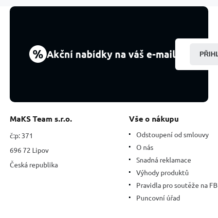
6
mm
/
16
-
%
Akční nabídky na váš e-mail
PŘIH
17
cm,
kámen
šětěstí,
talisman
cestovatelů
a
MaKS Team s.r.o.
Vše o nákupu
milovníků
zvířat
Odstoupení od smlouvy
č:p: 371
O nás
696 72 Lipov
Snadná reklamace
Česká republika
Výhody produktů
Pravidla pro soutěže na FB
Puncovní úřad