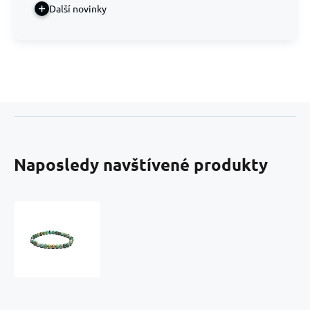
Další novinky
Naposledy navštívené produkty
Tyrkys
Peru
náramek
elastický
přírodní
kámen,
kulička