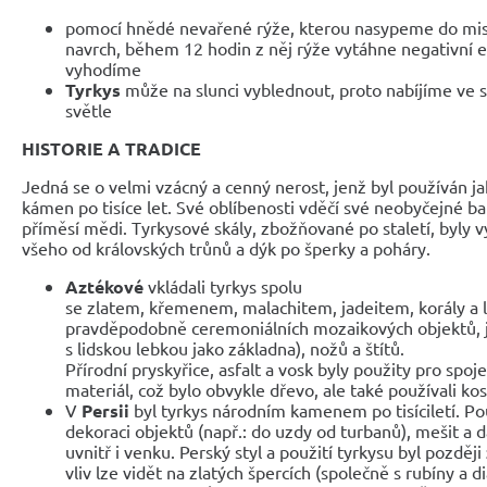
pomocí hnědé nevařené rýže, kterou nasypeme do mi
navrch, během 12 hodin z něj rýže vytáhne negativní e
vyhodíme
Tyrkys
může na slunci vyblednout, proto nabíjíme ve 
světle
HISTORIE A TRADICE
Jedná se o velmi vzácný a cenný nerost, jenž byl používán ja
kámen po tisíce let. Své oblíbenosti vděčí své neobyčejné b
příměsí mědi. Tyrkysové skály, zbožňované po staletí, byly 
všeho od královských trůnů a dýk po šperky a poháry.
Aztékové
vkládali tyrkys spolu
se zlatem, křemenem, malachitem, jadeitem, korály a 
pravděpodobně ceremoniálních mozaikových objektů, j
s lidskou lebkou jako základna), nožů a štítů.
Přírodní pryskyřice, asfalt a vosk byly použity pro spoj
materiál, což bylo obvykle dřevo, ale také používali ko
V
Persii
byl tyrkys národním kamenem po tisíciletí. Po
dekoraci objektů (např.: do uzdy od turbanů), mešit a
uvnitř i venku. Perský styl a použití tyrkysu byl později
vliv lze vidět na zlatých špercích (společně s rubíny a