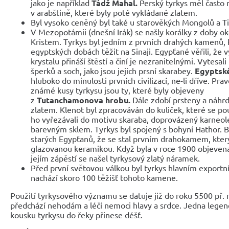
jako je například
Tádž Mahal.
Perský tyrkys měl často 
v arabštině, které byly poté vykládané zlatem.
Byl vysoko ceněný byl také u starověkých Mongolů a T
V Mezopotámii (dnešní Irák) se našly korálky z doby ok
Kristem. Tyrkys byl jedním z prvních drahých kamenů, k
egyptských dobách těžit na Sinaji. Egypťané věřili, že
krystalu přináší štěstí a činí je nezranitelnými. Vytes
šperků a soch, jako jsou jejich prsní skarabey.
Egyptsk
hluboko do minulosti prvních civilizací, ne-li dříve. P
známé kusy tyrkysu jsou ty, které byly objeveny
z
Tutanchamonova
hrobu.
Dále zdobí prsteny a náhrd
zlatem. Klenot byl zpracováván do kuliček, které se pou
ho vyřezávali do motivu skaraba, doprovázený karneole
barevným sklem. Tyrkys byl spojený s bohyní Hathor. By
starých Egypťanů, že se stal prvním drahokamem, kter
glazovanou keramikou. Když byla v roce 1900 objevena
jejím zápěstí se našel tyrkysový zlatý náramek.
Před první světovou válkou byl tyrkys hlavním exportní
nachází skoro 100 těžišť tohoto kamene.
Použití tyrkysového významu se datuje již do roku 5500 př. n. 
předchází nehodám a léčí nemoci hlavy a srdce. Jedna legend
kousku tyrkysu do řeky přinese déšť.