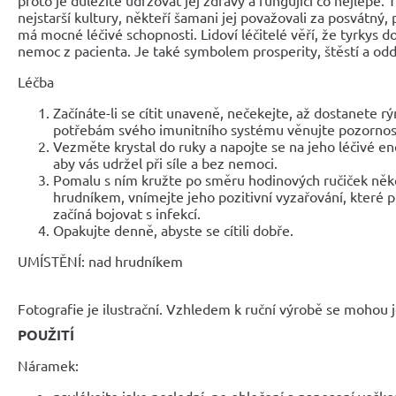
nejstarší kultury, někteří šamani jej považovali za posvátný,
má mocné léčivé schopnosti. Lidoví léčitelé věří, že tyrkys 
nemoc z pacienta. Je také symbolem prosperity, štěstí a odd
Léčba
Začínáte-li se cítit unaveně, nečekejte, až dostanete r
potřebám svého imunitního systému věnujte pozornos
Vezměte krystal do ruky a napojte se na jeho léčivé ene
aby vás udržel při síle a bez nemoci.
Pomalu s ním kružte po směru hodinových ručiček něk
hrudníkem, vnímejte jeho pozitivní vyzařování, které p
začíná bojovat s infekcí.
Opakujte denně, abyste se cítili dobře.
UMÍSTĚNÍ: nad hrudníkem
Fotografie je ilustrační. Vzhledem k ruční výrobě se mohou je
POUŽITÍ
Náramek:
navlékejte jako poslední, po oblečení a nanesení veške