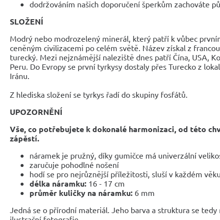
dodržováním našich doporučení šperkům zachováte pů
SLOŽENÍ
Modrý nebo modrozelený minerál, který patří k vůbec pr
ceněným civilizacemi po celém světě. Název získal z francou
turecký. Mezi nejznámější naleziště dnes patří Čína, USA, Ko
Peru. Do Evropy se první tyrkysy dostaly přes Turecko z loka
Iránu.
Z hlediska složení se tyrkys řadí do skupiny fosfátů.
UPOZORNĚNÍ
Vše, co potřebujete k dokonalé harmonizaci, od této ch
zápěstí.
náramek je pružný, díky gumičce má univerzální veliko
zaručuje pohodlné nošení
hodí se pro nejrůznější příležitosti, sluší v každém věk
délka náramku:
16 - 17 cm
průměr kuličky na náramku:
6 mm
Jedná se o přírodní materiál. Jeho barva a struktura se tedy
ilustrační fotografie.