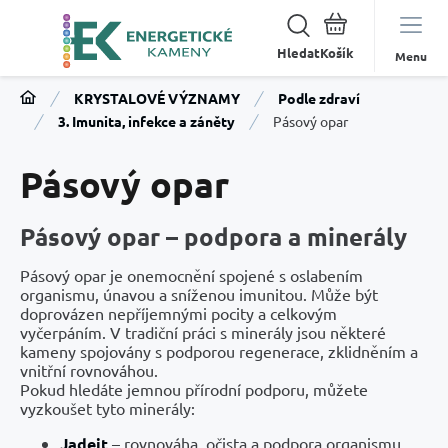
Hledat
Menu
KRYSTALOVÉ VÝZNAMY
Podle zdraví
3. Imunita, infekce a záněty
Pásový opar
Pásový opar
Pásový opar – podpora a minerály
Pásový opar je onemocnění spojené s oslabením
organismu, únavou a sníženou imunitou. Může být
doprovázen nepříjemnými pocity a celkovým
vyčerpáním. V tradiční práci s minerály jsou některé
kameny spojovány s podporou regenerace, zklidněním a
vnitřní rovnováhou.
Pokud hledáte jemnou přírodní podporu, můžete
vyzkoušet tyto minerály:
Jadeit
– rovnováha, očista a podpora organismu