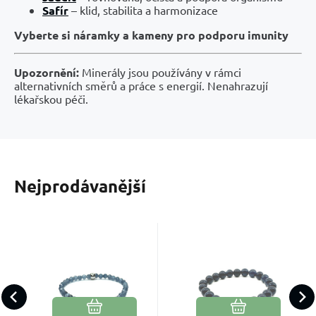
Safír
– klid, stabilita a harmonizace
Vyberte si náramky a kameny pro podporu imunity
Upozornění:
Minerály jsou používány v rámci
alternativních směrů a práce s energií. Nenahrazují
lékařskou péči.
Nejprodávanější
Kód:
EAN:
2208525
Kód:
EAN:
2307977
Skladem
Skladem
427
Kč
636
Kč
Safír fazet
Safír
2000000014302
2000000002552
náramek
náramek
Kámen pravdy a
Nebeský kámen
elastický
elastický
Oblíbený
Porovnat
Oblíbený
Porovnat
otevřené
pravdy a klidu,
přírodní
přírodní