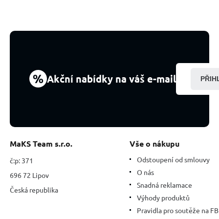
%
Akční nabídky na váš e-mail
PŘIH
MaKS Team s.r.o.
Vše o nákupu
Odstoupení od smlouvy
č:p: 371
O nás
696 72 Lipov
Snadná reklamace
Česká republika
Výhody produktů
Pravidla pro soutěže na FB