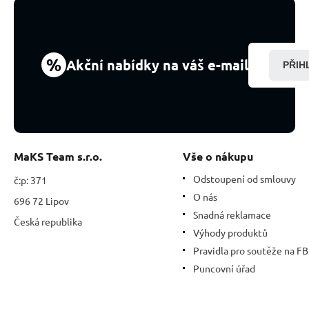
4
mm
/
16
-
%
Akční nabídky na váš e-mail
PŘIH
17
cm,
kámen
moudrosti,
pravdy
a
intuice
MaKS Team s.r.o.
Vše o nákupu
Odstoupení od smlouvy
č:p: 371
O nás
696 72 Lipov
Snadná reklamace
Česká republika
Výhody produktů
Pravidla pro soutěže na FB
Puncovní úřad