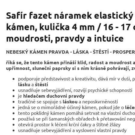
Safír fazet náramek elastický
kámen, kulička 4 mm / 16 - 17
moudrosti, pravdy a intuice
NEBESKÝ KÁMEN PRAVDA - LÁSKA - ŠTĚSTÍ - PROSPER
říká se, že tento kámen přináší klid, radost a moudrost
upřímnost, sluneční paprsky si s ním krásně pohrávají,
z
podporuje představivost a kreativitu, dává mír v duši, 
lásku
a
štěstí
usnadňuje sebevyjádření, rozvíjí psychické schopnosti
je
hledačem duchovní pravdy
tradičně se spojuje s
láskou
a neposkvrněností
jedná se o mimořádné účinný kámen, pokud jde o
léč
tento poklidný kámen pomáhá setrvat na vlastní ducho
používá se při šamanských obřadech k přetavování nega
otevírá prostor k léčení krční čakry a štítné žlázy
usnadňuje sebevyjádření a vyslovení vlastní pravdy