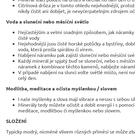
Citrínová drůza je v tomto ohledu nejvhodnější, prot
nikdy čistit ani dobíjet, je nevyčerpatelným zdrojem oč
Voda a sluneční nebo měsíční světlo
Nejčastějším a velmi snadným způsobem, jak náramky 
čisté vody
Nejvhodnější jsou čisté horské potůčky a bystřiny, dob
voda, která prošla spirálou či vírem.
Nabíjení náramku pak zajistí sluneční nebo měsíční svě
Každý minerál je spjatý buď se sluneční, nebo s měsíčn
náramek z kombinace těchto kamenů, nabíjejte náramky
V případě nabíjení na slunci volte světlé místo, není nu
celý den.
Modlitba, meditace a očista myšlenkou / slovem
I naše myšlenky a slova mají vibrace a nesou s sebou si
Minerály tedy můžete očistit a dobít energií i s pomocí V
meditace, modlitbou či myšlenkou nebo slovem.
SLOŽENÍ
Typicky modrý, nicméně vlivem různých příměsí se může zbar