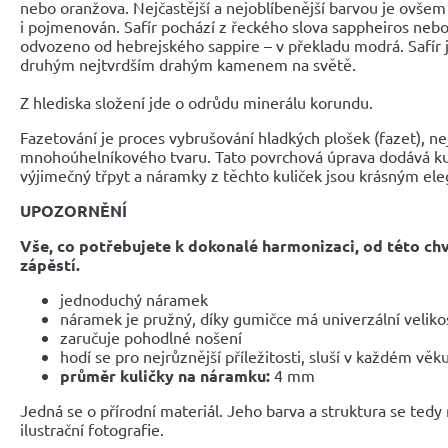
nebo oranžova. Nejčastější a nejoblíbenější barvou je ovšem
i pojmenován. Safír pochází z řeckého slova sappheiros nebo
odvozeno od hebrejského sappire – v překladu modrá. Safír
druhým nejtvrdším drahým kamenem na světě.
Z hlediska složení jde o odrůdu minerálu korundu.
Fazetování je proces vybrušování hladkých plošek (fazet), nej
mnohoúhelníkového tvaru. Tato povrchová úprava dodává k
výjimečný třpyt a náramky z těchto kuliček jsou krásným e
UPOZORNĚNÍ
Vše, co potřebujete k dokonalé harmonizaci, od této ch
zápěstí.
jednoduchý náramek
náramek je pružný, díky gumičce má univerzální veliko
zaručuje pohodlné nošení
hodí se pro nejrůznější příležitosti, sluší v každém věk
průměr kuličky na náramku:
4 mm
Jedná se o přírodní materiál. Jeho barva a struktura se tedy
ilustrační fotografie.