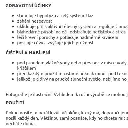
ZDRAVOTNÍ ÚČINKY
stimuluje hypofýzu a celý systém žláz
zahání nespavost
uklidňuje příliš aktivní tělesný systém a reguluje činnos
blahodárně působí na oči, odstraňuje nečistoty a stres
léčí krevní poruchy a potlačuje nadměrné krvácení
posiluje cévy a zvyšuje jejich pružnost
ČIŠTĚNÍ A NABÍJENÍ
pod proudem vlažné vody nebo přes noc v misce vody, 
křišťálem
před každým použitím čistíme několik minut pod teko
jelikož je citlivý na prudké sluneční světlo, nabíjíme ho
Fotografie je ilustrační. Vzhledem k ruční výrobě se mohou je
POUŽITÍ
Pokud nosíte minerál k vůli účinkům, který má, doporučujem
nosili každý den. Většinou sami poznáte, kdy ho chcete mít 
necháte doma.