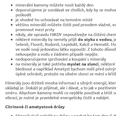
minerální kameny můžete nosit každý den
doporučujeme je sundávat ve chvílích, kdy by se mo
poškodit
je vhodné ho uchovávat na temném místě
většinu minerálů můžete čistit pod proudem vlažné, v
promnout mezi prsty
nikdy, ale opravdu NIKDY nepoužívejte na čištění chem
některé minerály by neměly přijít
do styku s vodou
, 
Selenit, Fluorit, Rodonit, Lepidolit, Kalcit a Hematit. M
ve vodě svoji jedovatou látku vypouští. Z tohoto důvod
nekoupejte a vodu v žádném případě nepijte.
nedoporučujeme sprchování a koupání s minerály
na minerály je také potřeba
myslet na slunci
, někter
blednout a například Ametyst bychom měli před ostr
úplně ochránit, protože na silném slunci se mění v křišť
Minerály jsou držiteli mnoha informací a silných energií, které
ukládají je. Dokáží je přijímat, ale i dávat, a to jak v pozitivn
směru. Abychom kameny mohli co nejdéle používat a těšit se 
vibrací, je nutné je pravidelně energeticky čistit a nabíjet.
Citrínové či ametystové drůzy
Minerál stačí položit na drůzu a nechat ho tam den či d