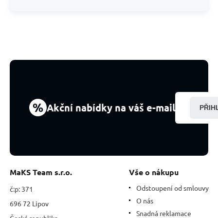
%
Akční nabídky na váš e-mail
PŘIH
MaKS Team s.r.o.
Vše o nákupu
Odstoupení od smlouvy
č:p: 371
O nás
696 72 Lipov
Snadná reklamace
Česká republika