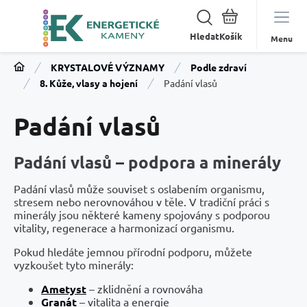
Hledat
Menu
KRYSTALOVÉ VÝZNAMY
Podle zdraví
8. Kůže, vlasy a hojení
Padání vlasů
Padání vlasů
Padání vlasů – podpora a minerály
Padání vlasů může souviset s oslabením organismu,
stresem nebo nerovnováhou v těle. V tradiční práci s
minerály jsou některé kameny spojovány s podporou
vitality, regenerace a harmonizací organismu.
Pokud hledáte jemnou přírodní podporu, můžete
vyzkoušet tyto minerály:
Ametyst
– zklidnění a rovnováha
Granát
– vitalita a energie