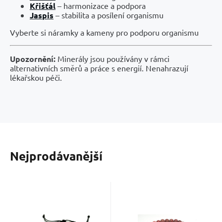
Křišťál
– harmonizace a podpora
Jaspis
– stabilita a posílení organismu
Vyberte si náramky a kameny pro podporu organismu
Upozornění:
Minerály jsou používány v rámci
alternativních směrů a práce s energií. Nenahrazují
lékařskou péči.
Nejprodávanější
Kód:
2302747
Kód:
2203804
Skladem
Skladem
399
Kč
529
Kč
Křišťál
Jaspis /