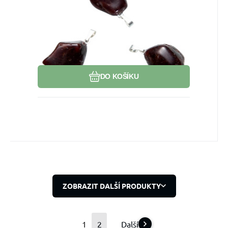
pochybnosti a přináší jistotu.
Oblíbený
Porovnat
DO KOŠÍKU
ZOBRAZIT DALŠÍ PRODUKTY
1
2
Další