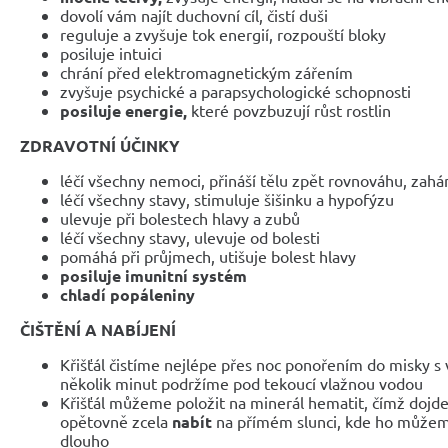
dovolí vám najít duchovní cíl, čistí duši
reguluje a zvyšuje tok energií, rozpouští bloky
posiluje intuici
chrání před elektromagnetickým zářením
zvyšuje psychické a parapsychologické schopnosti
posiluje energie,
které povzbuzují růst rostlin
ZDRAVOTNÍ ÚČINKY
léčí všechny nemoci, přináší tělu zpět rovnováhu, zahán
léčí všechny stavy, stimuluje šišinku a hypofýzu
ulevuje při bolestech hlavy a zubů
léčí všechny stavy, ulevuje od bolesti
pomáhá při průjmech, utišuje bolest hlavy
posiluje imunitní systém
chladí popáleniny
ČIŠTĚNÍ A NABÍJENÍ
Křišťál čistíme nejlépe přes noc ponořením do misky s 
několik minut podržíme pod tekoucí vlažnou vodou
Křišťál můžeme položit na minerál hematit, čímž dojde k
opětovně zcela
nabít
na přímém slunci, kde ho můžem
dlouho