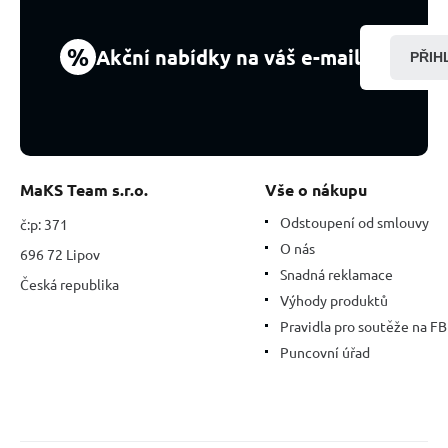
cm,
1
kus,
%
Akční nabídky na váš e-mail
PŘIH
Top
kvalita,
kámen
kamenů
MaKS Team s.r.o.
Vše o nákupu
Odstoupení od smlouvy
č:p: 371
O nás
696 72 Lipov
Snadná reklamace
Česká republika
Výhody produktů
Pravidla pro soutěže na FB
Puncovní úřad