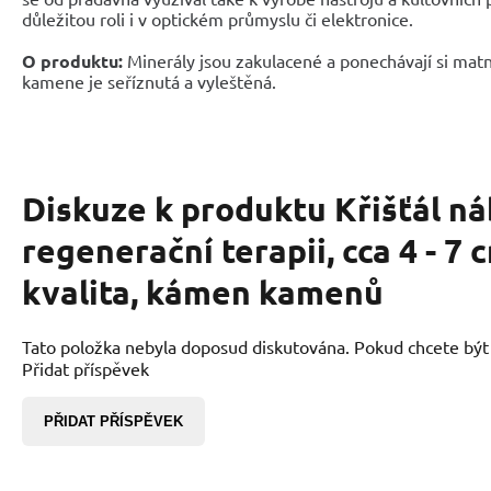
důležitou roli i v optickém průmyslu či elektronice.
O produktu:
Minerály jsou zakulacené a ponechávají si matn
kamene je seříznutá a vyleštěná.
Diskuze k produktu
Křišťál n
regenerační terapii, cca 4 - 7 
kvalita, kámen kamenů
Tato položka nebyla doposud diskutována. Pokud chcete být p
Přidat příspěvek
PŘIDAT PŘÍSPĚVEK