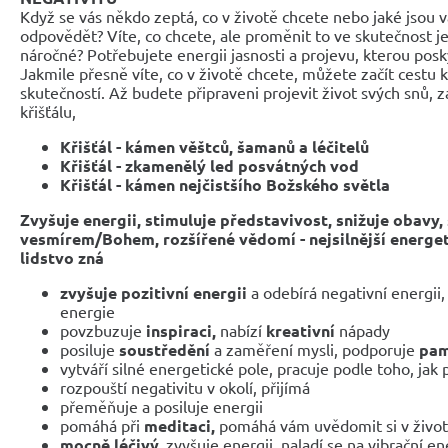
Když se vás někdo zeptá, co v životě chcete nebo jaké jsou va
odpovědět? Víte, co chcete, ale proměnit to ve skutečnost je
náročné? Potřebujete energii jasnosti a projevu, kterou posk
Jakmile přesně víte, co v životě chcete, můžete začít cestu k
skutečností. Až budete připraveni projevit život svých snů, z
křišťálu,
Křišťál - kámen věštců, šamanů a léčitelů
Křišťál - zkamenělý led posvátných vod
Křišťál - kámen nejčistšího Božského světla
Zvyšuje energii, stimuluje představivost, snižuje obavy, 
vesmírem/Bohem, rozšířené vědomí - nejsilnější energe
lidstvo zná
zvyšuje pozitivní energii
a odebírá negativní energii,
energie
povzbuzuje
inspiraci,
nabízí
kreativní
nápady
posiluje
soustředění
a zaměření mysli, podporuje
pa
vytváří silné energetické pole, pracuje podle toho, jak
rozpouští negativitu v okolí, přijímá
přeměňuje a posiluje energii
pomáhá při
meditaci,
pomáhá vám uvědomit si v živo
mocně léčivý,
zvyšuje energii, naladí se na vibrační en