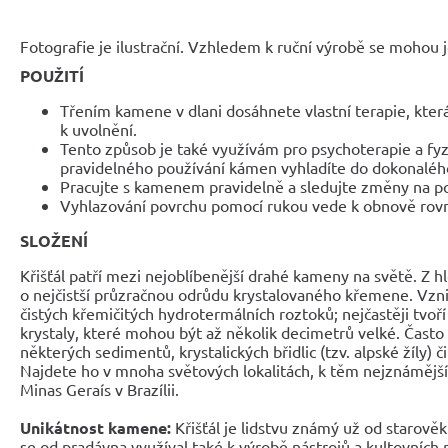
Fotografie je ilustrační. Vzhledem k ruční výrobě se mohou je
POUŽITÍ
Třením kamene v dlani dosáhnete vlastní terapie, kte
k uvolnění.
Tento způsob je také využívám pro psychoterapie a fy
pravidelného používání kámen vyhladíte do dokonaléh
Pracujte s kamenem pravidelně a sledujte změny na p
Vyhlazování povrchu pomocí rukou vede k obnově rovno
SLOŽENÍ
Křišťál patří mezi nejoblíbenější drahé kameny na světě. Z hl
o nejčistší průzračnou odrůdu krystalovaného křemene. Vznik
čistých křemičitých hydrotermálních roztoků; nejčastěji tvo
krystaly, které mohou být až několik decimetrů velké. Často 
některých sedimentů, krystalických břidlic (tzv. alpské žíly) 
Najdete ho v mnoha světových lokalitách, k těm nejznámějším
Minas Geraís v Brazílii.
Unikátnost kamene:
Křišťál je lidstvu známý už od starově
se od pradávna využíval také k výrobě nástrojů a kultovních