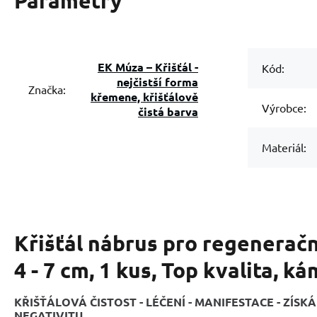
Parametry
EK Múza – Křišťál -
Kód:
nejčistší forma
Značka:
křemene, křišťálově
Výrobce:
čistá barva
Materiál:
Křišťál nábrus pro regenerační
4 - 7 cm, 1 kus, Top kvalita, 
KŘIŠŤÁLOVÁ ČISTOST - LÉČENÍ - MANIFESTACE - ZÍSKÁ
NEGATIVITU