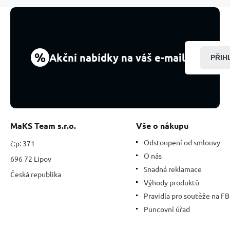
-
7
cm,
1
kus,
%
Akční nabídky na váš e-mail
PŘIH
Top
kvalita,
kámen
králů
a
biskupů
MaKS Team s.r.o.
Vše o nákupu
Odstoupení od smlouvy
č:p: 371
O nás
696 72 Lipov
Snadná reklamace
Česká republika
Výhody produktů
Pravidla pro soutěže na FB
Puncovní úřad