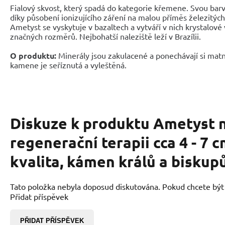
Fialový skvost, který spadá do kategorie křemene. Svou barv
díky působení ionizujícího záření na malou příměs železitýc
Ametyst se vyskytuje v bazaltech a vytváří v nich krystalové
značných rozměrů. Nejbohatší naleziště leží v Brazílii.
O produktu:
Minerály jsou zakulacené a ponechávají si matn
kamene je seříznutá a vyleštěná.
Diskuze k produktu
Ametyst n
regenerační terapii cca 4 - 7 c
kvalita, kámen králů a biskup
Tato položka nebyla doposud diskutována. Pokud chcete být p
Přidat příspěvek
PŘIDAT PŘÍSPĚVEK