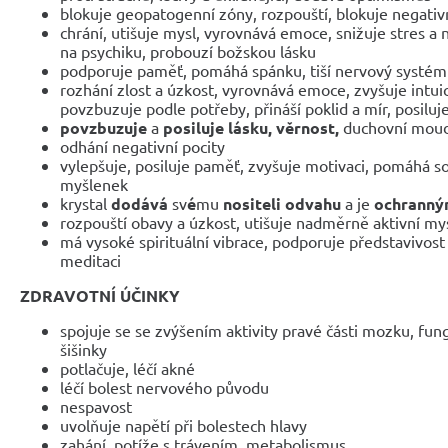
blokuje geopatogenní zóny, rozpouští, blokuje negativ
chrání, utišuje mysl, vyrovnává emoce, snižuje stres a 
na psychiku, probouzí božskou lásku
podporuje paměť, pomáhá spánku, tiší nervový systém
rozhání zlost a úzkost, vyrovnává emoce, zvyšuje intuic
povzbuzuje podle potřeby, přináší poklid a mír, posiluj
povzbuzuje
a
posiluje lásku, věrnost,
duchovní moudr
odhání negativní pocity
vylepšuje, posiluje paměť, zvyšuje motivaci, pomáhá so
myšlenek
krystal
dodává
sv
é
mu
nositeli odvahu
a je
ochranný
rozpouští obavy a úzkost, utišuje nadměrně aktivní my
má vysoké spirituální vibrace, podporuje představivost -
meditaci
ZDRAVOTNÍ ÚČINKY
spojuje se se zvýšením aktivity pravé části mozku, fu
šišinky
potlačuje, léčí akné
léčí bolest nervového původu
nespavost
uvolňuje napětí při bolestech hlavy
zahání, potíže s trávením, metabolismus