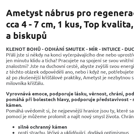
Ametyst nábrus pro regenerač
cca 4 - 7 cm, 1 kus, Top kvalit
a biskupů
KLENOT BOHŮ - ODHÁNÍ SMUTEK - MÍR - INTUICE - D
Přáli jste si někdy na konci vyčerpávajícího dne nebo uprostř
jen minutu klidu a ticha? Pracujete na spojení se svou vnitřn
znalostmi? Jste na duchovní cestě, abyste zvýšili svou energ
z těchto otázek odpověděli ano, nebo i když ne, potřebujet
až po zkušenější křišťálové praktiky, Ametyst je nezbytnou 
milovníka křišťálu.
Vyrovnává emoce, podporuje lásku, věrnost, chrání, po
pomáhá při bolestech hlavy, podporuje představivost -
kámen.
Pomáhá uvědomit si, že nejpevnější hranice jsou ty, které s
pomocí je můžeme prolomit a najít nový smysl života. Chrání 
silně ochranný kámen
proti strachu, léčivý a uklidňující, dodává optimismus