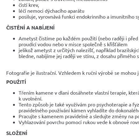
čistí krev,
léčí nemoci dýchacího aparátu
posiluje, vyrovnává funkci endokrinního a imunitního 
ČISTĚNÍ A NABÍJENÍ
Ametyst čistíme po každém použití (nebo raději i před
proudící vodou nebo v misce společně s křišťálem
jelikož ametyst z určitých nalezišť, například brazilský
bledne, nabíjíme jej raději ve stínu, z dosahu přímého
Fotografie je ilustrační. Vzhledem k ruční výrobě se mohou je
POUŽITÍ
Třením kamene v dlani dosáhnete vlastní terapie, kte
k uvolnění.
Tento způsob je také využívám pro psychoterapie a fy
pravidelného používání kámen vyhladíte do dokonaléh
Pracujte s kamenem pravidelně a sledujte změny na p
Vyhlazování povrchu pomocí rukou vede k obnově rovno
SLOŽENÍ