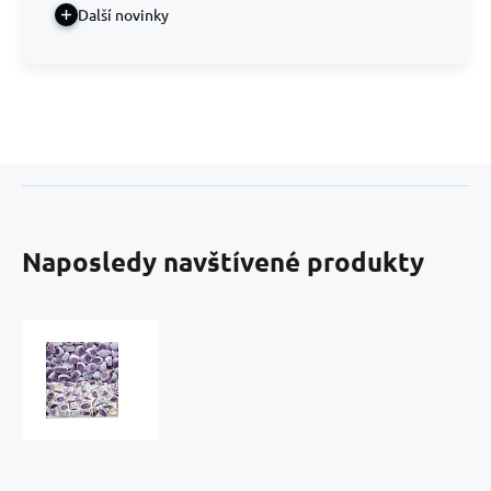
Další novinky
Naposledy navštívené produkty
Ametyst
nábrus
pro
regenerační
terapii
cca
4