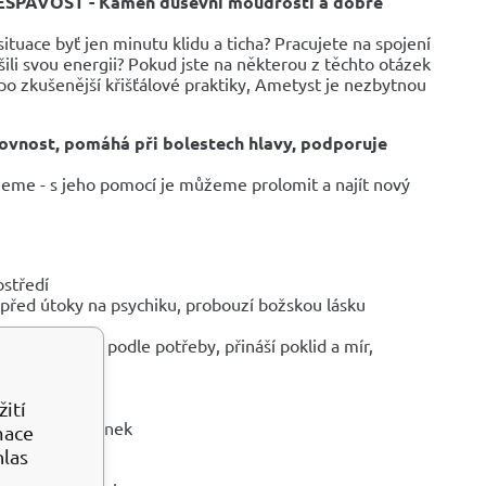
SPAVOST - Kámen duševní moudrosti a dobré
situace byť jen minutu klidu a ticha? Pracujete na spojení
šili svou energii? Pokud jste na některou z těchto otázek
po zkušenější křišťálové praktiky, Ametyst je nezbytnou
ovnost, pomáhá při bolestech hlavy, podporuje
ujeme - s jeho pomocí je můžeme prolomit a najít nový
ostředí
í před útoky na psychiku, probouzí božskou lásku
bo povzbuzuje podle potřeby, přináší poklid a mír,
intuici
ití
tabilitě myšlenek
mace
poutníků
hlas