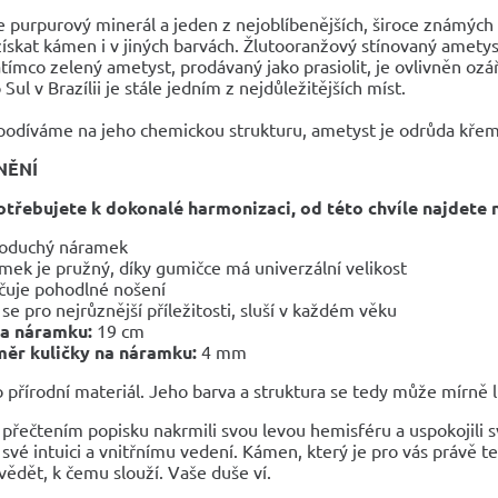
e purpurový minerál a jeden z nejoblíbenějších, široce známýc
kat kámen i v jiných barvách. Žlutooranžový stínovaný ametyst
ímco zelený ametyst, prodávaný jako prasiolit, je ovlivněn ozá
Sul v Brazílii je stále jedním z nejdůležitějších míst.
podíváme na jeho chemickou strukturu, ametyst je odrůda kře
NĚNÍ
otřebujete k dokonalé harmonizaci, od této chvíle najdete 
oduchý náramek
mek je pružný, díky gumičce má univerzální velikost
čuje pohodlné nošení
 se pro nejrůznější příležitosti, sluší v každém věku
ka náramku:
19 cm
ěr kuličky na náramku:
4 mm
 přírodní materiál. Jeho barva a struktura se tedy může mírně liš
 přečtením popisku nakrmili svou levou hemisféru a uspokojili s
své intuici a vnitřnímu vedení. Kámen, který je pro vás právě teď
ědět, k čemu slouží. Vaše duše ví.