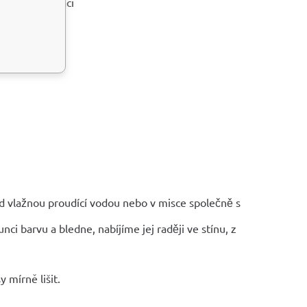
tal pro meditaci
fýzy a šišinky
pod vlažnou proudící vodou nebo v misce společně s
slunci barvu a bledne, nabíjíme jej raději ve stínu, z
 mírně lišit.