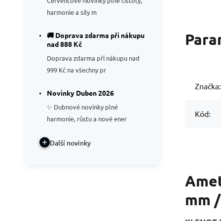
Červencové Novinky plné čistoty,
harmonie a síly m
Para
🚚 Doprava zdarma při nákupu
nad 888 Kč
Doprava zdarma při nákupu nad
999 Kč na všechny pr
Značka:
Novinky Duben 2026
✨ Dubnové novinky plné
Kód:
harmonie, růstu a nové ener
Další novinky
Amet
mm /