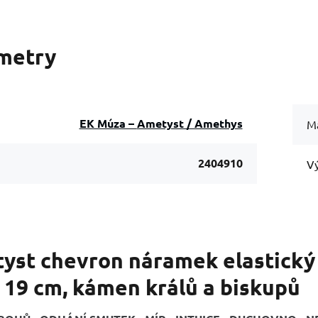
metry
EK Múza – Ametyst / Amethys
Ma
2404910
Vý
yst chevron náramek elastický 
 19 cm, kámen králů a biskupů