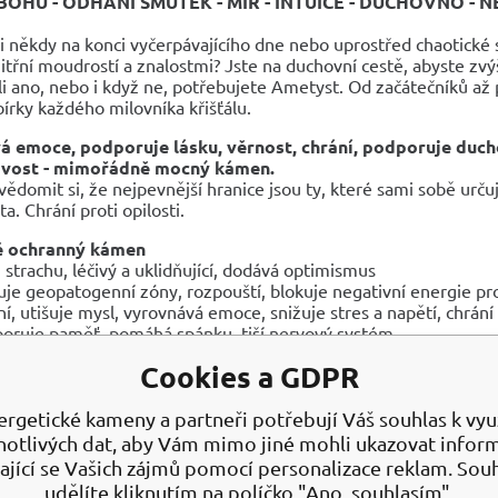
OHŮ - ODHÁNÍ SMUTEK - MÍR - INTUICE - DUCHOVNO - NE
 si někdy na konci vyčerpávajícího dne nebo uprostřed chaotické 
itřní moudrostí a znalostmi? Jste na duchovní cestě, abyste zvý
 ano, nebo i když ne, potřebujete Ametyst. Od začátečníků až 
bírky každého milovníka křišťálu.
 emoce, podporuje lásku, věrnost, chrání, podporuje duch
vost -
mimořádně mocný kámen.
domit si, že nejpevnější hranice jsou ty, které sami sobě urč
ta. Chrání proti opilosti.
ě ochranný kámen
i strachu, léčivý a uklidňující, dodává optimismus
uje geopatogenní zóny, rozpouští, blokuje negativní energie pr
ní, utišuje mysl, vyrovnává emoce, snižuje stres a napětí, chrán
oruje paměť, pomáhá spánku, tiší nervový systém
ání zlost a úzkost, vyrovnává emoce, zvyšuje intuici, utišuje ne
Cookies a GDPR
luje psychiku a meditaci
zbuzuje
a
posiluje lásku, věrnost,
duchovní moudrost, zvyšuje 
ní negativní pocity
ergetické kameny a partneři potřebují Váš souhlas k využ
pšuje, posiluje paměť, zvyšuje motivaci, pomáhá soustředění a s
notlivých dat, aby Vám mimo jiné mohli ukazovat infor
tal
dodává
sv
é
mu
nositeli odvahu
a je
ochranným amuletem 
ající se Vašich zájmů pomocí personalizace reklam. Sou
ouští obavy a úzkost, utišuje nadměrně aktivní mysl
udělíte kliknutím na políčko "Ano, souhlasím".