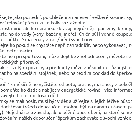
ékejte jako poslední, po oblečení a nanesení veškeré kosmetik
cí rolování přes ruku, nikoliv roztažením!
tnost minerálního náramku zkracují nejrůznější parfémy, krémy, 
rte ho do vody (vany, bazénu, moře). Chlór, sůl i vonné koupelo
ce - některé materiály ztrácí/mění svou barvu.
ejte ho pokud se chystáte např. zahradničit, nebo vykonávat 
ání deformacím.
žte ho i při sportování, může dojít ke znehodnocení, můžete se 
etických přípravků.
akt s tvrdými povrchy a předměty může způsobit nejrůznější 
dat ho na speciální stojánek, nebo na textilní podklad do šperk
sti.
poň 1x měsíčně ho vyčistěte od potu, prachu, mastnoty z pokož
pomeňte ho čistit a nabíjet v energetické rovině - více informac
vávejte ho mimo dosah dětí.
mky se mají nosit, musí být vidět a užívejte si jejich léčivé půso
 dodržování všech doporučení, mohou být na náramku časem pa
y). Nejedná se o závadu, ale o běžné opotřebení, na které se n
žováním našich doporučení šperkům zachováte původní vzhled