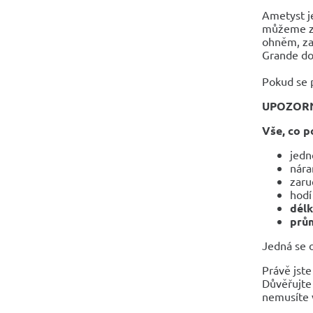
Ametyst j
můžeme zís
ohněm, zat
Grande do 
Pokud se 
UPOZOR
Vše, co p
jedn
nára
zaru
hodí
dél
prům
Jedná se o
Právě jste
Důvěřujte 
nemusíte v