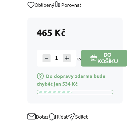
Oblíbený
Porovnat
465
Kč
DO
ks
KOŠÍKU
Do dopravy zdarma bude
chybět jen
534
Kč
Dotaz
Hlídat
Sdílet