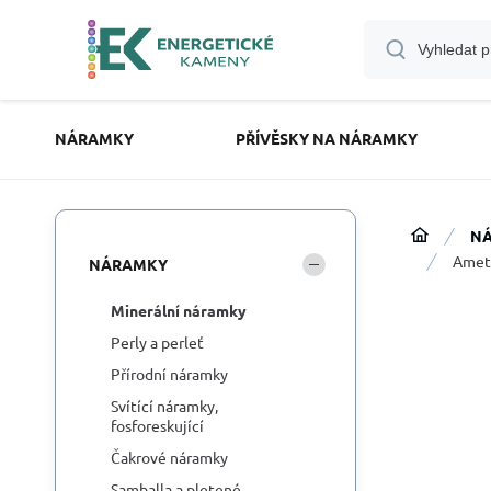
NÁRAMKY
PŘÍVĚSKY NA NÁRAMKY
N
Amety
NÁRAMKY
Minerální náramky
Perly a perleť
Přírodní náramky
Svítící náramky,
fosforeskující
Čakrové náramky
Samballa a pletené