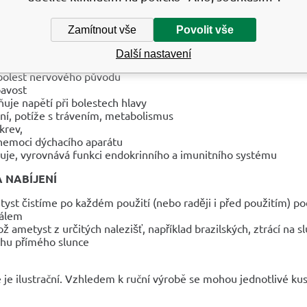
ysoké spirituální vibrace, podporuje představivost - ideální krys
NÍ ÚČINKY
Zamítnout vše
Povolit vše
uje se se zvýšením aktivity pravé části mozku, fungováním hypo
Další nastavení
ačuje, léčí akné
 bolest nervového původu
avost
ňuje napětí při bolestech hlavy
ní, potíže s trávením, metabolismus
 krev,
 nemoci dýchacího aparátu
luje, vyrovnává funkci endokrinního a imunitního systému
A NABÍJENÍ
st čistíme po každém použití (nebo raději i před použitím) 
ťálem
ož ametyst z určitých nalezišť, například brazilských, ztrácí na 
hu přímého slunce
 je ilustrační. Vzhledem k ruční výrobě se mohou jednotlivé kusy