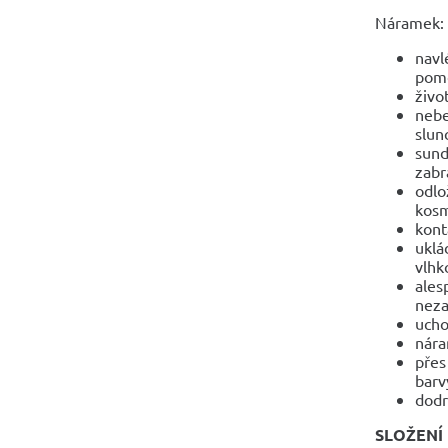
Náramek:
navl
pomo
živo
nebe
slun
sund
zabr
odlo
kosm
kont
uklá
vlhko
ales
neza
ucho
nára
přes
barv
dodr
SLOŽENÍ