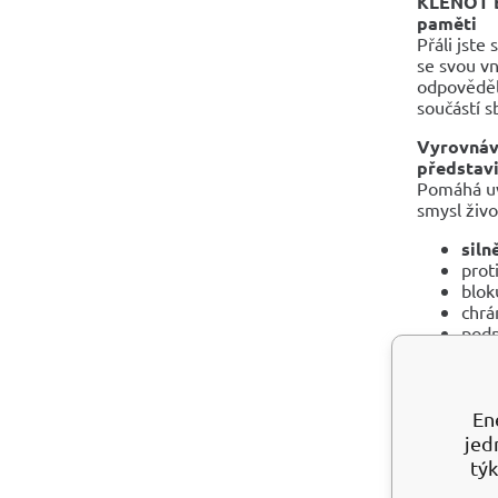
KLENOT B
paměti
Přáli jste
se svou vn
odpověděli
součástí s
Vyrovnává
představi
Pomáhá uvě
smysl živo
siln
prot
blok
chrá
podp
rozh
posi
pov
odhá
En
vyle
jed
krys
týk
rozp