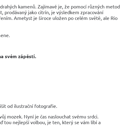
h drahých kamenů. Zajímavé je, že pomocí různých metod
, prodávaný jako citrín, je výsledkem zpracování
řením. Ametyst je široce uložen po celém světě, ale Rio
mene.
na svém zápěstí.
it od ilustrační fotografie.
vůj mozek. Nyní je čas naslouchat svému srdci.
 tou nejlepší volbou, je ten, který se vám líbí a