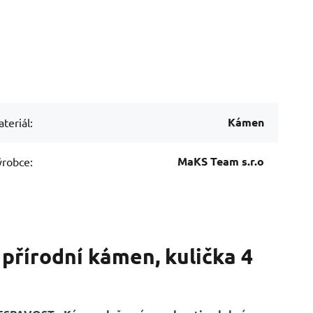
Kámen
teriál:
MaKS Team s.r.o
robce:
přírodní kámen, kulička 4