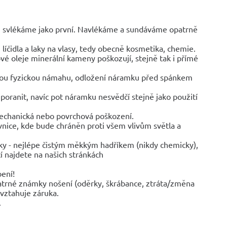
y, svlékáme jako první. Navlékáme a sundáváme opatrně
líčidla a laky na vlasy, tedy obecně kosmetika, chemie.
vé oleje minerální kameny poškozují, stejně tak i přímé
jinou fyzickou námahu, odložení náramku před spánkem
poranit, navíc pot náramku nesvědčí stejně jako použití
mechanická nebo povrchová poškození.
ovnice, kde bude chráněn proti všem vlivům světla a
ky - nejlépe čistým měkkým hadříkem (nikdy chemicky),
í najdete na našich stránkách
bení!
trné známky nošení (oděrky, škrábance, ztráta/změna
evztahuje záruka.
.