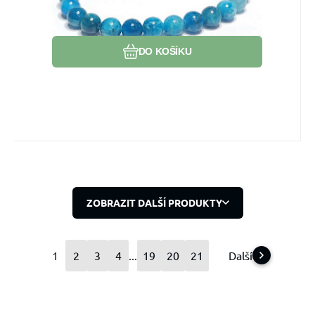
Oblíbený
Porovnat
DO KOŠÍKU
ZOBRAZIT DALŠÍ PRODUKTY
1
2
3
4
...
19
20
21
Další