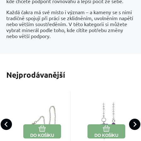
kde chcete podpořit rovnováhu a lepší pocit ze sebe.
Každá čakra má své místo i význam – a kameny se s nimi
tradičně spojují při práci se zklidněním, uvolněním napětí
nebo větším soustředěním. V této kategorii si můžete
vybrat minerál podle toho, kde cítíte potřebu změny
nebo větší podpory.
Nejprodávanější
Kód:
2301738
Kód:
2209826
Skladem
Skladem
265
Kč
267
Kč
Růženin
Ametyst
kyvadlo
fialový
Pomáhá zjemnit
Ametyst pomáhá
přírodní
kyvadlo
Oblíbený
Porovnat
Oblíbený
Porovnat
tvrdost srdce a
rozpouštět stres a
kámen pro
přírodní
DO KOŠÍKU
DO KOŠÍKU
otevřít se lásce
napětí. Podporuje
proutkaření,
kámen 2,5 cm