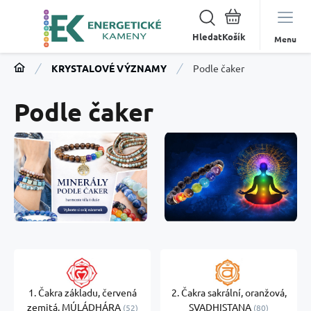
Hledat
Menu
KRYSTALOVÉ VÝZNAMY
Podle čaker
Podle čaker
1. Čakra základu, červená
2. Čakra sakrální, oranžová,
zemitá, MÚLÁDHÁRA
SVADHISTANA
52
80