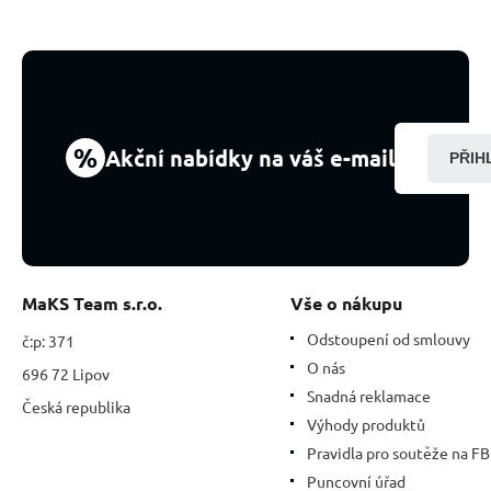
%
Akční nabídky na váš e-mail
PŘIH
MaKS Team s.r.o.
Vše o nákupu
Odstoupení od smlouvy
č:p: 371
O nás
696 72 Lipov
Snadná reklamace
Česká republika
Výhody produktů
Pravidla pro soutěže na FB
Puncovní úřad