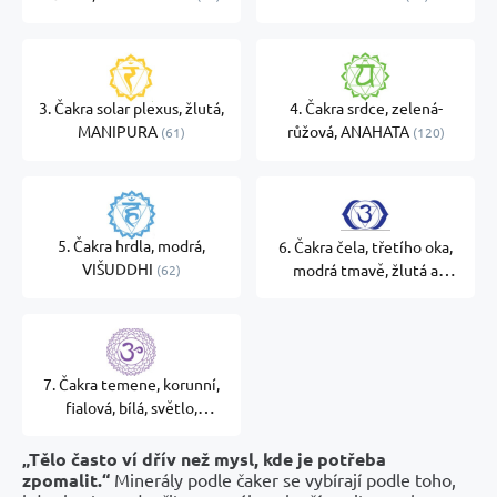
3. Čakra solar plexus, žlutá,
4. Čakra srdce, zelená-
MANIPURA
růžová, ANAHATA
61
120
5. Čakra hrdla, modrá,
6. Čakra čela, třetího oka,
VIŠUDDHI
modrá tmavě, žlutá a
62
fialová, ADŽŇA
106
7. Čakra temene, korunní,
fialová, bílá, světlo,
SAHASRÁRA
110
„Tělo často ví dřív než mysl, kde je potřeba
zpomalit.“
Minerály podle čaker se vybírají podle toho,