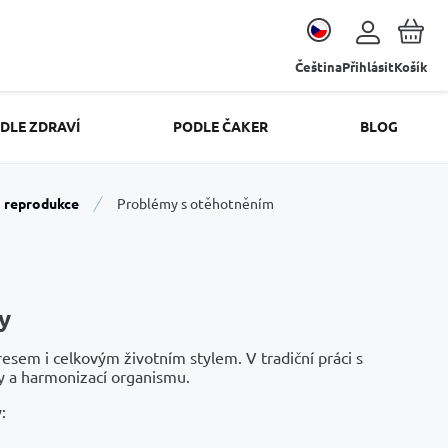
Čeština
Přihlásit
Košík
DLE ZDRAVÍ
PODLE ČAKER
BLOG
a reprodukce
Problémy s otěhotněním
y
em i celkovým životním stylem. V tradiční práci s
y a harmonizací organismu.
: