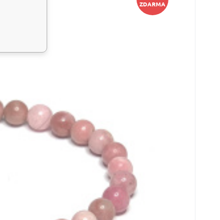
ZDARMA
losti.