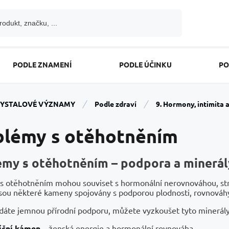
PODLE ZNAMENÍ
PODLE ÚČINKU
PO
YSTALOVÉ VÝZNAMY
Podle zdraví
9. Hormony, intimita 
blémy s otěhotněním
émy s otěhotněním – podpora a minerál
s otěhotněním mohou souviset s hormonální nerovnováhou, stres
jsou některé kameny spojovány s podporou plodnosti, rovnováh
dáte jemnou přírodní podporu, můžete vyzkoušet tyto minerály
íční
kámen
– ženská energie a hormonální rovnováha