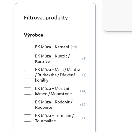
Filtrovat produkty
Výrobce
EK Múza – Karneol
(19)
EK Múza – Kunzit /
(5)
Kunzite
EK Múza – Mala / Mantra
/ Rudraksha / Dřevěné
(1)
korálky
EK Múza – Měsíční
(14)
kámen / Moonstone
EK Múza – Rodonit /
(19)
Rodonite
EK Múza – Turmalín /
(1)
Tourmaline