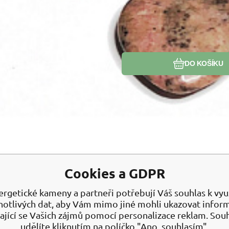
DO KOŠÍKU
Cookies a GDPR
ergetické kameny a partneři potřebují Váš souhlas k využ
notlivých dat, aby Vám mimo jiné mohli ukazovat infor
ající se Vašich zájmů pomocí personalizace reklam. Sou
Kód:
2205430
Skladem
999
Kč
udělíte kliknutím na políčko "Ano, souhlasím".
Rodonit náramek elastický přírodní kámen, kulič