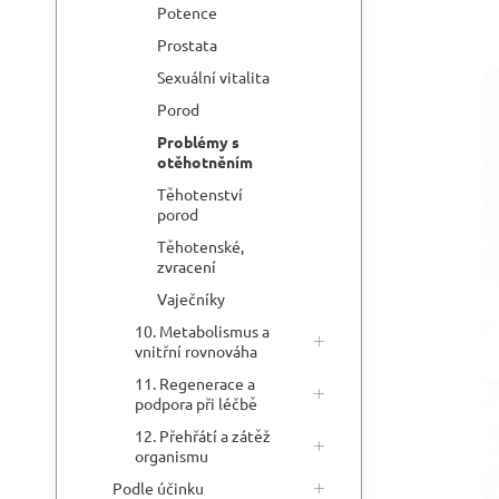
Potence
Př
Prostata
Sexuální vitalita
Porod
Problémy s
otěhotněním
Těhotenství
porod
Těhotenské,
zvracení
Vaječníky
10. Metabolismus a
vnitřní rovnováha
11. Regenerace a
podpora při léčbě
12. Přehřátí a zátěž
organismu
Podle účinku