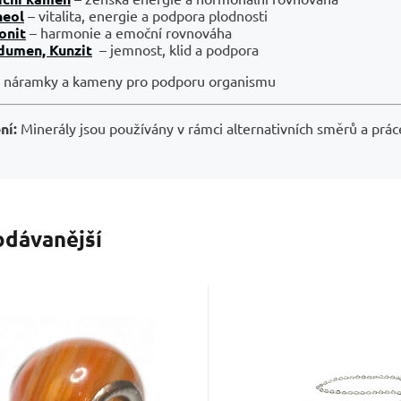
neol
– vitalita, energie a podpora plodnosti
onit
– harmonie a emoční rovnováha
dumen, Kunzit
– jemnost, klid a podpora
i náramky a kameny pro podporu organismu
ní:
Minerály jsou používány v rámci alternativních směrů a práce
odávanější
Kód dod.:
Kód:
2202499
00167765
Kód:
2209818
Skladem
Skladem
156
Kč
267
Kč
Karneol přívěsek
Rodonit kyvadl
ulatý přírodní kámen
přírodní kámen 2,
třebuješ probudit svou
Posiluje schopnost empat
4 mm, otvor 4,2 mm 1
+ 18 cm řetízek
třní sílu? Karneol ti pomůže
hlubšího napojení na druh
us, Učí nás tady a teď
korálkou, káme