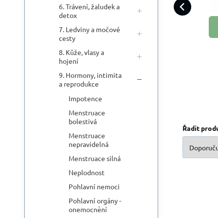
naj
6. Trávení, žaludek a
detox
cíl
7. Ledviny a močové
cesty
8. Kůže, vlasy a
hojení
9. Hormony, intimita
a reprodukce
Impotence
Menstruace
bolestivá
Řadit prod
Menstruace
nepravidelná
Menstruace silná
Neplodnost
Pohlavní nemoci
Pohlavní orgány -
onemocnění
R