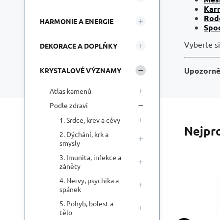
Kar
Rod
HARMONIE A ENERGIE
Spo
Vyberte s
DEKORACE A DOPLŇKY
Upozorně
KRYSTALOVÉ VÝZNAMY
Atlas kamenů
Podle zdraví
1. Srdce, krev a cévy
Nejpr
2. Dýchání, krk a
smysly
3. Imunita, infekce a
záněty
4. Nervy, psychika a
spánek
k
Po
5. Pohyb, bolest a
1
tělo
vni
k