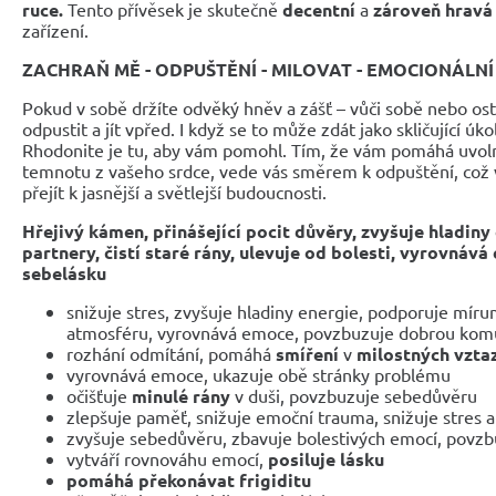
ruce.
Tento přívěsek je skutečně
decentní
a
zároveň hravá
zařízení.
ZACHRAŇ MĚ - ODPUŠTĚNÍ - MILOVAT - EMOCIONÁLN
Pokud v sobě držíte odvěký hněv a zášť – vůči sobě nebo os
odpustit a jít vpřed. I když se to může zdát jako skličující úk
Rhodonite je tu, aby vám pomohl. Tím, že vám pomáhá uvol
temnotu z vašeho srdce, vede vás směrem k odpuštění, což 
přejít k jasnější a světlejší budoucnosti.
Hřejivý kámen, přinášející pocit důvěry, zvyšuje hladiny
partnery, čistí staré rány, ulevuje od bolesti, vyrovnává
sebelásku
snižuje stres, zvyšuje hladiny energie, podporuje mír
atmosféru, vyrovnává emoce, povzbuzuje dobrou komu
rozhání odmítání, pomáhá
smíření
v
milostných vzta
vyrovnává emoce, ukazuje obě stránky problému
očišťuje
minulé rány
v duši, povzbuzuje sebedůvěru
zlepšuje paměť, snižuje emoční trauma, snižuje stres a 
zvyšuje sebedůvěru, zbavuje bolestivých emocí, povz
vytváří rovnováhu emocí,
posiluje lásku
pomáhá překonávat frigiditu