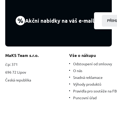
mm
/
28,5
cm,
%
Akční nabídky na váš e-mail
PŘIH
kámen
odpuštění
MaKS Team s.r.o.
Vše o nákupu
Odstoupení od smlouvy
č:p: 371
O nás
696 72 Lipov
Snadná reklamace
Česká republika
Výhody produktů
Pravidla pro soutěže na FB
Puncovní úřad