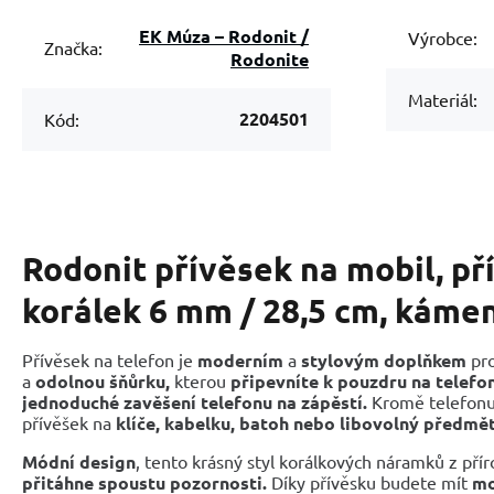
EK Múza – Rodonit /
Výrobce:
Značka:
Rodonite
Materiál:
2204501
Kód:
Rodonit přívěsek na mobil, p
korálek 6 mm / 28,5 cm, káme
Přívěsek na telefon je
moderním
a
stylovým doplňkem
pro
a
odolnou šňůrku,
kterou
připevníte k pouzdru na telefon
jednoduché zavěšení telefonu na zápěstí.
Kromě telefonu 
přívěšek na
klíče, kabelku, batoh nebo libovolný předmět
Módní design
, tento krásný styl korálkových náramků z př
přitáhne spoustu pozornosti.
Díky přívěsku budete mít
mo