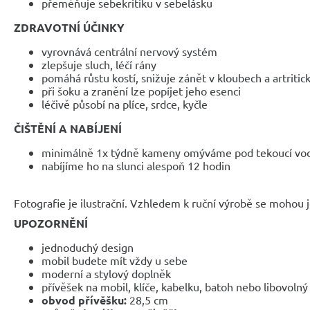
přeměňuje sebekritiku v sebelásku
ZDRAVOTNÍ ÚČINKY
vyrovnává centrální nervový systém
zlepšuje sluch, léčí rány
pomáhá růstu kostí, snižuje zánět v kloubech a artritick
při šoku a zranění lze popíjet jeho esenci
léčivě působí na plíce, srdce, kyčle
ČIŠTĚNÍ A NABÍJENÍ
minimálně 1x týdně kameny omýváme pod tekoucí vo
nabíjíme ho na slunci alespoň 12 hodin
Fotografie je ilustrační. Vzhledem k ruční výrobě se mohou je
UPOZORNĚNÍ
jednoduchý design
mobil budete mít vždy u sebe
moderní a stylový doplněk
přívěšek na mobil, klíče, kabelku, batoh nebo libovoln
obvod přívěšku:
28,5 cm