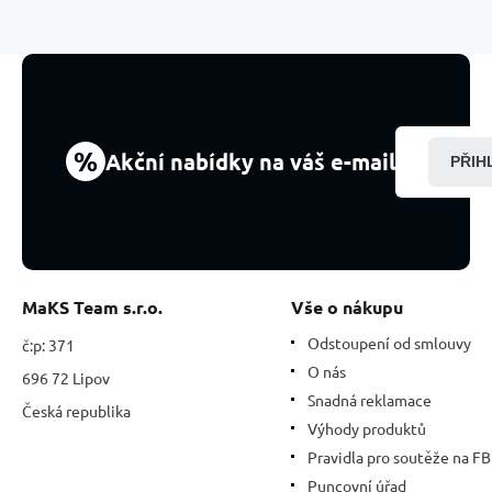
motýlkem,
obvod
30
cm
%
Akční nabídky na váš e-mail
PŘIH
MaKS Team s.r.o.
Vše o nákupu
Odstoupení od smlouvy
č:p: 371
O nás
696 72 Lipov
Snadná reklamace
Česká republika
Výhody produktů
Pravidla pro soutěže na FB
Puncovní úřad