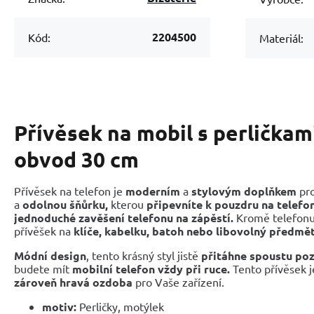
2204500
Kód:
Materiál:
Přívěsek na mobil s perličkam
obvod 30 cm
Přívěsek na telefon je
moderním
a
stylovým doplňkem
pro
a
odolnou šňůrku,
kterou
připevníte k pouzdru na telefon
jednoduché zavěšení telefonu na zápěstí.
Kromě telefonu 
přívěšek na
klíče, kabelku, batoh nebo libovolný předmět
Módní design
, tento krásný styl jistě
přitáhne spoustu poz
budete mít
mobilní telefon vždy při ruce.
Tento přívěsek 
zároveň hravá ozdoba
pro Vaše zařízení.
motiv:
Perličky, motýlek