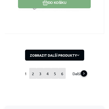
okamžik, který patří jen vám.
DO KOŠÍKU
ZOBRAZIT DALŠÍ PRODUKTY
1
2
3
4
5
6
Další