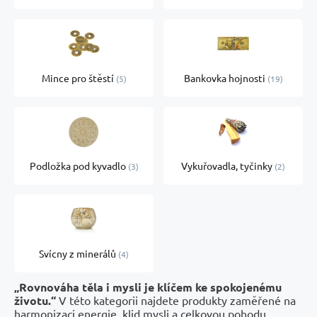
Mince pro štěstí
Bankovka hojnosti
5
19
Podložka pod kyvadlo
Vykuřovadla, tyčinky
3
2
Svícny z minerálů
4
„Rovnováha těla i mysli je klíčem ke spokojenému
životu.“
V této kategorii najdete produkty zaměřené na
harmonizaci energie, klid mysli a celkovou pohodu.