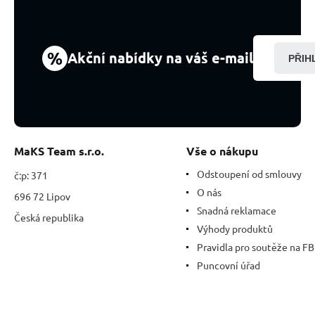
%
Akční nabídky na váš e-mail
PŘIH
MaKS Team s.r.o.
Vše o nákupu
Odstoupení od smlouvy
č:p: 371
O nás
696 72 Lipov
Snadná reklamace
Česká republika
Výhody produktů
Pravidla pro soutěže na FB
Puncovní úřad