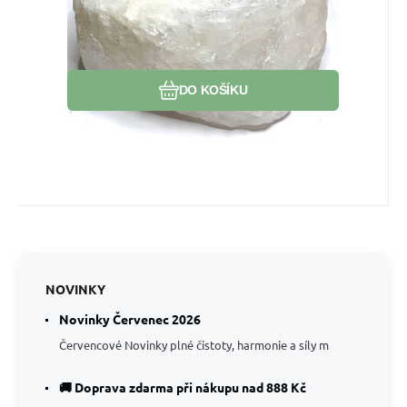
Oblíbený
Porovnat
DO KOŠÍKU
NOVINKY
Novinky Červenec 2026
Červencové Novinky plné čistoty, harmonie a síly m
🚚 Doprava zdarma při nákupu nad 888 Kč