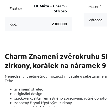
EK Múza – Charm -
Materiál:
Značka:
Stříbro
Výrobce:
2300008
Kód:
Charm Znamení zvěrokruhu St
zirkony, korálek na náramek 
Nenech si ujít jedinečnou možnost mít stále u sebe znamení,
Tebe.
znamení:
střelec
originální design
špičková kvalita, řemeslného zpracování, ručně dohot
zdobený čirými třpytivými zirkony
k dotvoření šperku