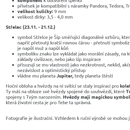
komponent
přívěsek je kompatibilní s náramky Pandora, Tedora, T
velikost kuličky:
9 mm
velikost dírky: 3,5 - 4,0 mm
Střelec (23.11. - 21.12.)
symbol Střelce je Šíp směřující diagonálně vzhůru, kte
napříč přetnutý kratší rovnou čárou - přetnutí symboliz
je napůl muž a napůl kůň
symboliku znaku lze vykládat jako morální zásady, na 
základy civilizace, nebo jako šíp inspirace
přisuzují se mu vlastnosti jako nezkrotnost, neklid, akč
nezávislost a optimistický přístup
vládne mu planeta
Jupiter,
tedy planeta štěstí
Noční obloha a hvězdy na ní svítící se staly inspirací pro
kole
Ty máš na obloze své hvězdy spojené do souhvězdí, které
T
spojeny s Tvým narozením.
Hvězdy mají magickou symbol
která životní cesta je pro Tebe ta správná.
Fotografie je ilustrační. Vzhledem k ruční výrobě se mohou je