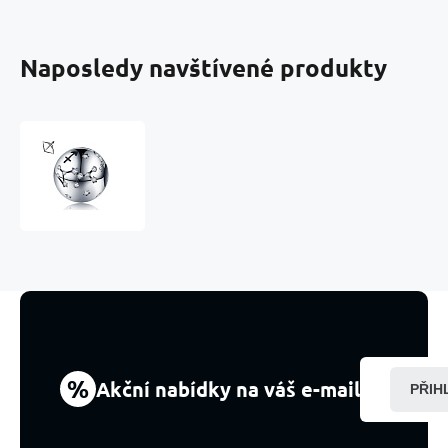
Naposledy navštívené produkty
Charm
Znamení
zvěrokruhu
Střelec
+
zirkony,
korálek
na
náramek
9
mm
%
Akční nabídky na váš e-mail
PŘIH