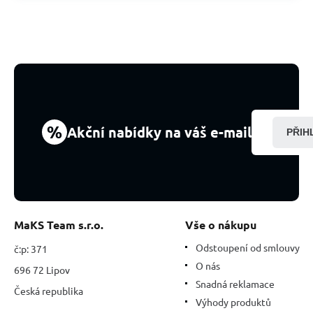
%
Akční nabídky na váš e-mail
PŘIH
MaKS Team s.r.o.
Vše o nákupu
Odstoupení od smlouvy
č:p: 371
O nás
696 72 Lipov
Snadná reklamace
Česká republika
Výhody produktů