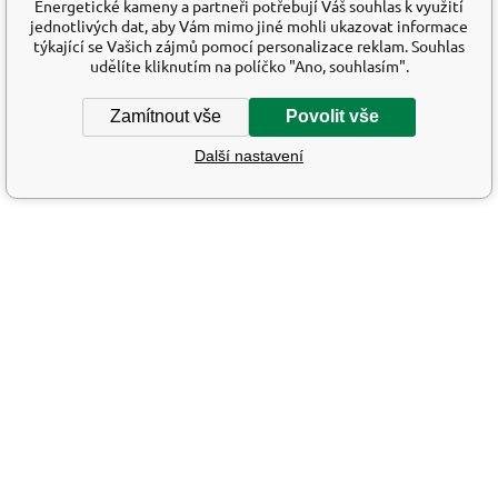
Energetické kameny a partneři potřebují Váš souhlas k využití
jednotlivých dat, aby Vám mimo jiné mohli ukazovat informace
týkající se Vašich zájmů pomocí personalizace reklam. Souhlas
udělíte kliknutím na políčko "Ano, souhlasím".
Zamítnout vše
Povolit vše
Další nastavení