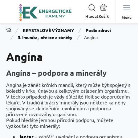
Hledat
Menu
KRYSTALOVÉ VÝZNAMY
Podle zdraví
3. Imunita, infekce a záněty
Angína
Angína
Angína – podpora a minerály
Angína je zánět krčních mandlí, který může být spojený s
bolestí v krku, únavou a celkovým oslabením organismu.
V těchto případech je vždy důležité řídit se doporučením
lékaře. V tradiční práci s minerály jsou některé kameny
spojovány se zklidněním, uvolněním a podporou
přirozené rovnováhy organismu.
Pokud hledáte jemnou přírodní podporu, můžete
vyzkoušet tyto minerály:
Jantar
– zahřátí, uvolnění a podpora organismu