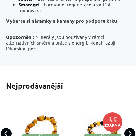
Smaragd
– harmonie, regenerace a vnitřní
rovnováha
Vyberte si náramky a kameny pro podporu krku
Upozornění:
Minerály jsou používány v rámci
alternativních směrů a práce s energií. Nenahrazují
lékařskou péči.
Nejprodávanější
Kód:
2405446
Kód:
2205428
Skladem
Skladem
640
Kč
1 680
Kč
Jantar
Jantar
ZDARMA
Baltský
náramek
Kámen životní
Kámen ochrany a
náramek
elastický
Oblíbený
Porovnat
Oblíbený
Porovnat