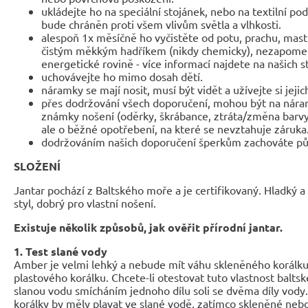
ukládejte ho na speciální stojánek, nebo na textilní po
bude chráněn proti všem vlivům světla a vlhkosti.
alespoň 1x měsíčně ho vyčistěte od potu, prachu, mast
čistým měkkým hadříkem (nikdy chemicky), nezapomeňte
energetické rovině - více informací najdete na našich 
uchovávejte ho mimo dosah dětí.
náramky se mají nosit, musí být vidět a užívejte si jejic
přes dodržování všech doporučení, mohou být na nár
známky nošení (oděrky, škrábance, ztráta/změna barvy
ale o běžné opotřebení, na které se nevztahuje záruka
dodržováním našich doporučení šperkům zachováte pů
SLOŽENÍ
Jantar pochází z Baltského moře a je certifikovaný. Hladký a 
styl, dobrý pro vlastní nošení.
Existuje několik způsobů, jak ověřit přírodní jantar.
1. Test slané vody
Amber je velmi lehký a nebude mít váhu skleněného korál
plastového korálku. Chcete-li otestovat tuto vlastnost baltsk
slanou vodu smícháním jednoho dílu soli se dvěma díly vody.
korálky by měly plavat ve slané vodě, zatímco skleněné nebo 