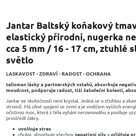
Jantar Baltský koňakový tma
elastický přírodní, nugerka n
cca 5 mm / 16 - 17 cm, ztuhlé 
světlo
LASKAVOST - ZDRAVÍ - RADOST - OCHRANA
talisman lásky a partnerských vztahů, absorbuje negativ
moudrost, podporuje radost, tiší žaludeční bolesti, abs
Jantar ve skutečnosti není krystal. Jedná se o ztuhlou a zka
stromů. Má silné spojení se zemí a je vodičem vyšších energií
očistnou moc, která z těla vyhání nerovnováhu a posiluje uz
prostředí čakry.
uvolňuje stres
chrání, absorbuje všechny
negativní síly
a
očišťuje p