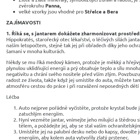
zvěrokruhu
Panna,
velké vzorky jsou vhodné pro
Střelce a Bera
ZAJÍMAVOSTI
1. Říká se, s jantarem dokážete zharmonizovat prostředí
Hippokratés, starořecký otec lékařství, o léčivých silách jantar
naším letopočtem, stejně tak jej při obřadech díky jeho ochr
šamani v mnoha kulturách.
Někdy se mu říká medový kámen, protože je měkký a hřejiv
plynulou uklidňující energii a prý obsahuje teplo a sílu mnoh
negativitu a chrání svého nositele před vším zlým. Povzbuz
radost ze života, takže když jej umístíte do auta, můžete t
atmosféru cestou do práce i při rozvážení neposedných dětí 
Léčba
Auto nejprve pořádně vyčistěte, protože krystal bude j
zatuchlým energiím.
Nyní vezměte jantar, vnímejte jeho milující a štědrou s
tělem, a požádejte jej, aby se stal vaším ochranitelský
Umístěte jej na palubní desku nebo do kapsy, dovolte 
energiím, aby kolem auta vytvořily zlatý prstenec.