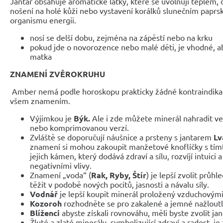
Jantar obsahuje aromatické látky, které se uvolňují teplem,
nošení na holé kůži nebo vystavení korálků slunečním papr
organismu energii.
nosí se delší dobu, zejména na zápěstí nebo na krku
pokud jde o novorozence nebo malé děti, je vhodné, ab
matka
ZNAMENÍ ZVĚROKRUHU
Amber nemá podle horoskopu prakticky žádné kontraindikac
všem znamením.
Výjimkou je
Býk.
Ale i zde můžete minerál nahradit v
nebo komprimovanou verzí.
Zvláště se doporučují náušnice a prsteny s jantarem
Lv
znamení si mohou zakoupit manžetové knoflíčky s tím
jejich kámen, který dodává zdraví a sílu, rozvíjí intuici
negativními vlivy.
Znamení „voda“ (
Rak, Ryby, Štír
) je lepší zvolit prů
těžit v podobě nových pocitů, jasnosti a návalu síly.
Vodnář
je lepší koupit minerál proložený vzduchovými
Kozoroh
rozhodněte se pro zakalené a jemné nažloutl
Blíženci
abyste získali rovnováhu, měli byste zvolit jan
Žluté a zlaté minerály, symbolizující zdraví a radost, j