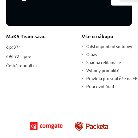
16
-
17
cm,
ztuhlé
sluneční
MaKS Team s.r.o.
Vše o nákupu
světlo
Odstoupení od smlouvy
č:p: 371
O nás
696 72 Lipov
Snadná reklamace
Česká republika
Výhody produktů
Pravidla pro soutěže na FB
Puncovní úřad