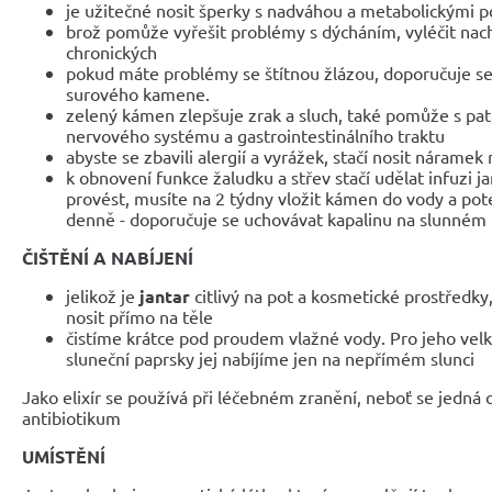
je užitečné nosit šperky s nadváhou a metabolickými 
brož pomůže vyřešit problémy s dýcháním, vyléčit nach
chronických
pokud máte problémy se štítnou žlázou, doporučuje se 
surového kamene.
zelený kámen zlepšuje zrak a sluch, také pomůže s pat
nervového systému a gastrointestinálního traktu
abyste se zbavili alergií a vyrážek, stačí nosit náramek
k obnovení funkce žaludku a střev stačí udělat infuzi ja
provést, musíte na 2 týdny vložit kámen do vody a po
denně - doporučuje se uchovávat kapalinu na slunném
ČIŠTĚNÍ A NABÍJENÍ
jelikož je
jantar
citlivý na pot a kosmetické prostředky
nosit přímo na těle
čistíme krátce pod proudem vlažné vody. Pro jeho velko
sluneční paprsky jej nabíjíme jen na nepřímém slunci
Jako elixír se používá při léčebném zranění, neboť se jedná o 
antibiotikum
UMÍSTĚNÍ