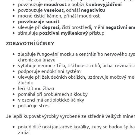
povzbuzuje
moudrost
a pobízí k
sebevyjádření
povzbuzuje
veselost,
odnáší
negativitu
mocně čisticí kámen, přináší moudrost
povzbuzuje soucit
ulevuje při
depresi,
čistí prostředí, mění
negativní en
stimuluje
pozitivní myšlenkový
přístup
ZDRAVOTNÍ ÚČINKY
zlepšuje fungování mozku a centrálního nervového sy
chronickou únavu
vytahuje nemoc z těla, tiší bolest zubů, ucha, revmati
podporuje endokrinní systém
ulevuje při žaludečních obtížích, uzdravuje močový měch
žlučník
léčí štítnou žlázu
pomáhá při problémech s klouby
v esenci má antibiotické účinky
potlačuje stres
Je lepší kupovat výrobky vyrobené ze středně velkých miner
pokud dítě nosí jantarové korálky, zuby se budou špl
zmizí