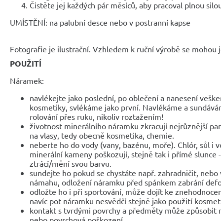
Čistěte jej každých pár měsíců, aby pracoval plnou silo
UMÍSTĚNÍ: na palubní desce nebo v postranní kapse
Fotografie je ilustrační. Vzhledem k ruční výrobě se mohou je
POUŽITÍ
Náramek:
navlékejte jako poslední, po oblečení a nanesení veške
kosmetiky, svlékáme jako první. Navlékáme a sundáv
rolování přes ruku, nikoliv roztažením!
životnost minerálního náramku zkracují nejrůznější parf
na vlasy, tedy obecně kosmetika, chemie.
neberte ho do vody (vany, bazénu, moře). Chlór, sůl i 
minerální kameny poškozují, stejně tak i přímé slunce 
ztrácí/mění svou barvu.
sundejte ho pokud se chystáte např. zahradničit, nebo 
námahu, odložení náramku před spánkem zabrání def
odložte ho i při sportování, může dojít ke znehodnocen
navíc pot náramku nesvědčí stejně jako použití kosmet
kontakt s tvrdými povrchy a předměty může způsobit 
nebo povrchová poškození.