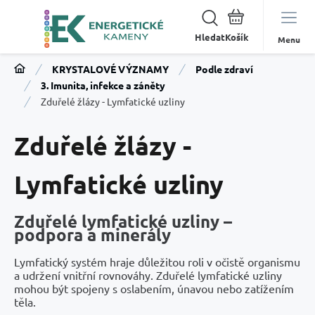
Hledat
Menu
KRYSTALOVÉ VÝZNAMY
Podle zdraví
3. Imunita, infekce a záněty
Zduřelé žlázy - Lymfatické uzliny
Zduřelé žlázy -
Lymfatické uzliny
Zduřelé lymfatické uzliny –
podpora a minerály
Lymfatický systém hraje důležitou roli v očistě organismu
a udržení vnitřní rovnováhy. Zduřelé lymfatické uzliny
mohou být spojeny s oslabením, únavou nebo zatížením
těla.