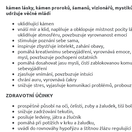
kámen lásky, kámen proroků, šamanů, vizionářů, mystiků,
udržuje věčné mládí
uklidňující kámen
vnáší mír a klid, naplňuje a obklopuje místnost pocity lá
uklidňuje atmosféru, povzbuzuje vyrovnanost emocí
stimuluje poznání sebe sama,
inspiruje zbystřuje intelekt, zahání obavy,
pomáhá kreativnímu sebevyjádření, vyrovnává emoce, uk
mysl, povzbuzuje pochopení ostatních
pomáhá dosahovat jasu mysli, čistí zablokovanou komun
sebevyjádření
zjasňuje vnímání, povzbuzuje intuici
chrání auru, vyrovnává čakry
snižuje stres, vyjasňuje komunikaci problémů, probouz
ZDRAVOTNÍ ÚČINKY
prospěšně působí na oči, čelisti, zuby a žaludek, tiší bo
snižuje zadržování tekutin,
posiluje ledviny, játra a žlučník
pomáhá při potížích v krku a žaludku,
uvádí do rovnováhy hypofýzu a štítnou žlázu regulujíc