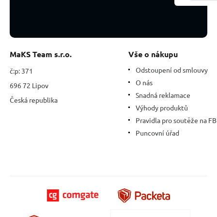
-
12
mm
/
16
-
MaKS Team s.r.o.
Vše o nákupu
17
cm,
Odstoupení od smlouvy
č:p: 371
kámen
O nás
696 72 Lipov
námořníků,
Snadná reklamace
léčivá
Česká republika
Výhody produktů
síla
oceánu
Pravidla pro soutěže na FB
Puncovní úřad