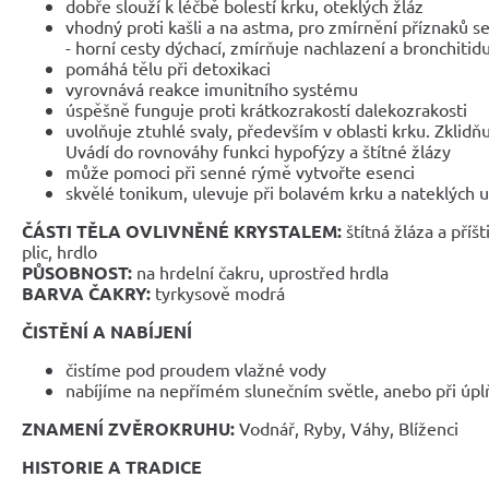
dobře slouží k léčbě bolestí krku, oteklých žláz
vhodný proti kašli a na astma, pro zmírnění příznaků se
- horní cesty dýchací, zmírňuje nachlazení a bronchitid
pomáhá tělu při detoxikaci
vyrovnává reakce imunitního systému
úspěšně funguje proti krátkozrakostí dalekozrakosti
uvolňuje ztuhlé svaly, především v oblasti krku. Zklidňu
Uvádí do rovnováhy funkci hypofýzy a štítné žlázy
může pomoci při senné rýmě vytvořte esenci
skvělé tonikum, ulevuje při bolavém krku a nateklých u
ČÁSTI TĚLA OVLIVNĚNÉ KRYSTALEM:
štítná žláza a příšt
plic, hrdlo
PŮSOBNOST:
na hrdelní čakru, uprostřed hrdla
BARVA ČAKRY:
tyrkysově modrá
ČISTĚNÍ A NABÍJENÍ
čistíme pod proudem vlažné vody
nabíjíme na nepřímém slunečním světle, anebo při úpl
ZNAMENÍ ZVĚROKRUHU:
Vodnář, Ryby, Váhy, Blíženci
HISTORIE A TRADICE