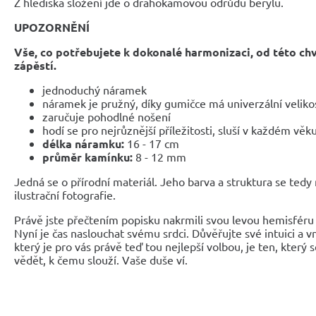
Z hlediska složení jde o drahokamovou odrůdu berylu.
UPOZORNĚNÍ
Vše, co potřebujete k dokonalé harmonizaci, od této ch
zápěstí.
jednoduchý náramek
náramek je pružný, díky gumičce má univerzální veliko
zaručuje pohodlné nošení
hodí se pro nejrůznější příležitosti, sluší v každém věk
délka náramku:
16 - 17 cm
průměr kamínku:
8 - 12 mm
Jedná se o přírodní materiál. Jeho barva a struktura se tedy
ilustrační fotografie.
Právě jste přečtením popisku nakrmili svou levou hemisféru 
Nyní je čas naslouchat svému srdci. Důvěřujte své intuici a 
který je pro vás právě teď tou nejlepší volbou, je ten, který 
vědět, k čemu slouží. Vaše duše ví.