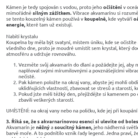
Kámen je tedy spojován s vodou, proto jeho
očištění
v oce
mimořádně
silným zážitkem.
Vibrace akvamarínu si rozumějí
se tento kouzelný kámen používá v
koupelně,
kde vytváří
o
energie,
které tam už existují.
Nabití krystalu
Koupelna by měla být svatyní, místem úniku, kde se očistíte 
všedního dne, proto je moudré umístit sem krystal, který dod
atmosféru a udržuje rovnováhu.
Vezměte svůj akvamarín do dlaní a požádejte jej, aby 
naplňoval svými mírumilovnými a povznášejícími vibra
nečisté.
Pak kámen položte na okraj vany, abyste jej mohli obdiv
uklidňujících vlastností, zbavovat se stresů a starostí, 
Pokud jste měli těžký den, přejíždějte si kamenem po 
zbavili veškerých starostí.
UMÍSTĚNÍ: na okraj vany nebo na poličku, kde jej při koupání
3. Říká se, že s akvarnarínovou esencí si ulevíte od bole
Akvamarín je
něžný
a
soucitný kámen,
jeho nádherná světl
barvě moře. A to podnítilo vznik řady legend. Jedna praví, 