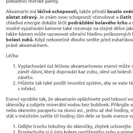
pokladnici mořské panny.
Akvamarín má
léčivé schopnosti,
takže přináší
kouzlo svém
zůstat zdravý.
Je znám svou schopností stimulovat a
čistit
chladivá energie dokáže léčit
podráždění bolavého krku
a 
modré vyzařování kamene také rezonuje na stejné délce jako 
takže kámen může upravovat vibrační hladinu poškozených 
bolest zubů.
Když nekonečně dlouho sedíte před zubařskou 
právě akvamarínem.
Léčba
Vyplachování úst léčivou akvamarínovou esencí může sn
zánět dásní, který doprovází kaz zubu, uleví od boles
zánětu.
Můžete tak také posílit imunitní systém, aby se vaše 
s infekcí.
Esenci vyrobíte tak, že akvamarín opláchnete pod tekoucí vo
skleničky a zalijete minerální vodou bez bublinek. Přikryjte a
nebo okenním parapetu na slunci asi , jednu až dvě hodiny,
stát v měsíčním světle tři hodiny; čím déle se bude esence vy
Odlijte trochu tekutiny do skleničky, zbytek uchovejte.
Proplachujte si jí ústa kolem postiženého zubu a vnímej