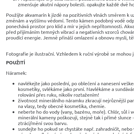
zmenšuje akutní nápory bolesti. opakujte každé dvě ho
Použijte akvamarín k jízdě na pozitivních vlnách směrem k u
změnám a vyššímu vědomí. Tento kámen podobný vodě odpla
ponechává prostor pro klid a mír v jejich nepřítomnosti. Akv
před přijímáním temných vibrací a negativních vzorců chován
proudící energie. Jemně přináší omlazení a obnovu mysli, těl
Fotografie je ilustrační. Vzhledem k ruční výrobě se mohou je
POUŽITÍ
Náramek:
navlékejte jako poslední, po oblečení a nanesení veške
kosmetiky, svlékáme jako první. Navlékáme a sundáv
rolování přes ruku, nikoliv roztažením!
životnost minerálního náramku zkracují nejrůznější parf
na vlasy, tedy obecně kosmetika, chemie.
neberte ho do vody (vany, bazénu, moře). Chlór, sůl i 
minerální kameny poškozují, stejně tak i přímé slunce 
ztrácí/mění svou barvu.
sundejte ho pokud se chystáte např. zahradničit, nebo 