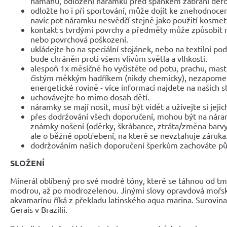
námahu, odložení náramku před spánkem zabrání def
odložte ho i při sportování, může dojít ke znehodnocen
navíc pot náramku nesvědčí stejně jako použití kosmet
kontakt s tvrdými povrchy a předměty může způsobit 
nebo povrchová poškození.
ukládejte ho na speciální stojánek, nebo na textilní po
bude chráněn proti všem vlivům světla a vlhkosti.
alespoň 1x měsíčně ho vyčistěte od potu, prachu, mast
čistým měkkým hadříkem (nikdy chemicky), nezapomeňte
energetické rovině - více informací najdete na našich 
uchovávejte ho mimo dosah dětí.
náramky se mají nosit, musí být vidět a užívejte si jejic
přes dodržování všech doporučení, mohou být na nár
známky nošení (oděrky, škrábance, ztráta/změna barvy
ale o běžné opotřebení, na které se nevztahuje záruka
dodržováním našich doporučení šperkům zachováte pů
SLOŽENÍ
Minerál oblíbený pro své modré tóny, které se táhnou od tm
modrou, až po modrozelenou. Jinými slovy opravdová mořská
akvamarínu říká z překladu latinského aqua marina. Surovina
Gerais v Brazílii.