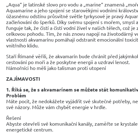
„Aqua“ je latinské slovo pro vodu a „marine“ znamená „mo
Aquamarine a jeho spojení se starověkými vodními královst
úžasnému odstínu průsvitné světle tyrkysové je pravý Aqua
začleňování do šperků. Díky svému spojení s mořem, smysl 
funguje tak, že čistí a čistí vodní živel v našich tělech, což je
celkovou pohodu. Tím, že nás znovu napojí na životodárný 
vlastnosti akvamarínu pomáhají odstranit emocionální toxicit
vnitřního klidu.
Staří Římané věřili, že akvamarín bude chránit před jakýmko
cestování po moři a že poskytne energii a uzdraví lenost.
Námořníci ho měli jako talisman proti utopení
ZAJÍMAVOSTI
1. Říká se, že s akvamarínem se můžete stát komunikativ
Problém
Máte pocit, že nedokážete vyjádřit své skutečné potřeby, n
své názory. Může vám chybět energie v hrdle.
Řešení
Abyste otevřeli své komunikační kanály, zaměřte se krystale
energetické centrum.