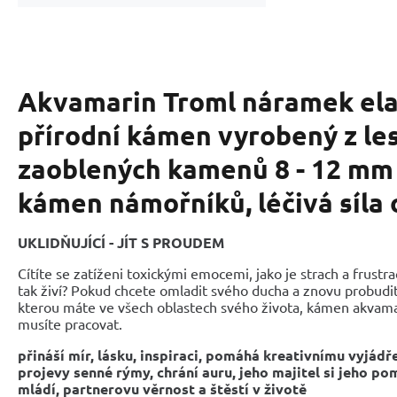
Akvamarin Troml náramek ela
přírodní kámen vyrobený z les
zaoblených kamenů 8 - 12 mm /
kámen námořníků, léčivá síla
UKLIDŇUJÍCÍ - JÍT S PROUDEM
Cítíte se zatíženi toxickými emocemi, jako je strach a frustra
tak živí? Pokud chcete omladit svého ducha a znovu probudit 
kterou máte ve všech oblastech svého života, kámen akvamar
musíte pracovat.
přináší mír, lásku, inspiraci, pomáhá kreativnímu vyjádře
projevy senné rýmy, chrání auru, jeho majitel si jeho po
mládí, partnerovu věrnost a štěstí v životě