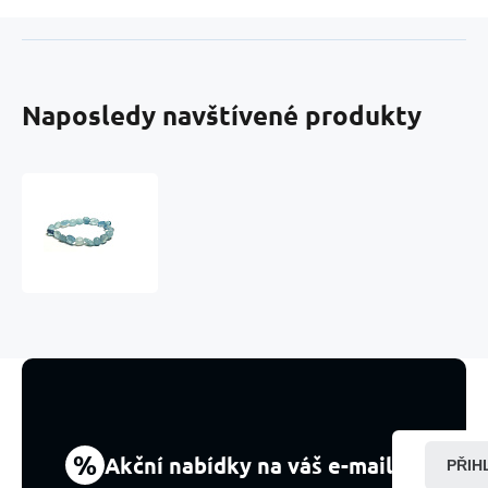
Naposledy navštívené produkty
Akvamarin
Troml
náramek
elastický
přírodní
kámen
vyrobený
z
lesklých
a
zaoblených
kamenů
%
Akční nabídky na váš e-mail
PŘIH
8