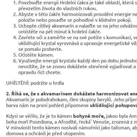
Povzbuďte energii Hrdelní čakra je také oblastí, která 
převzetím života do vlastních rukou.
Abyste v této čakře harmonizovali proudění energie neb
položte nebo posaďte se pohodlně v klidném pokoji.
Uchopte citlivý akvamarín a nalaďte se na jeho odvážno
umístěte na pět minut k hrdelní čakře.
Zavřete oči a zaměřte se na své potíže s komunikací, v
uklidňující krystal vyrovnává a upravuje energetické vi
se pomalu proberte.
Očistěte kámen.
Využívejte energii krystalu každý den po dobu jednoh
neucítíte, že se znovu dokážete otevřeně vyjadřovat a 
opravdu říct chcete.
UMÍSTĚNÍ: podržte u hrdla
2. Říká se, že s akvamarínem dokážete harmonizovat ene
Akvamarín je polodrahokam, člen skupiny berylů. Jeho příje
barva nám na první pohled připomene
uklidňující pohupov
Kdysi se věřilo, že je to kámen
bohyně moře,
jakou byla Am
boha moří Posediona, a Afrodíté, řecká' Venuše, zrozená z 
V minulosti tento kámen nosívali námořníci jako talisman, ab
domova a ochránil je před utopením.