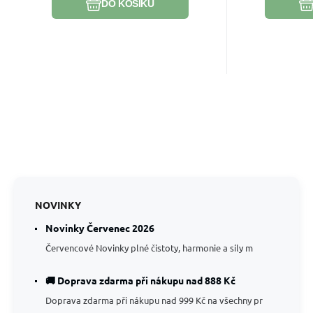
DO KOŠÍKU
komunikace s vaším vyšším já.
Ulexit podporuje kreativitu a
odstraňuje negativní energie.
NOVINKY
Novinky Červenec 2026
Červencové Novinky plné čistoty, harmonie a síly m
🚚 Doprava zdarma při nákupu nad 888 Kč
Doprava zdarma při nákupu nad 999 Kč na všechny pr