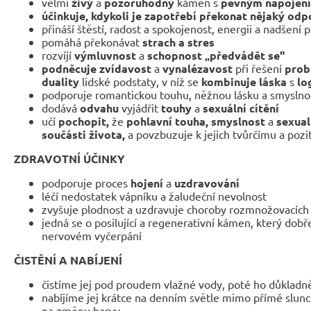
velmi
živý
a
pozoruhodný
kámen s
pevným napojen
účinkuje, kdykoli je zapotřebí překonat nějaký odp
přináší štěstí, radost a spokojenost, energii a nadšení p
pomáhá překonávat
strach a stres
rozvíjí
výmluvnost
a
schopnost „předvádět se"
podněcuje zvídavost
a
vynalézavost
při řešení
prob
duality
lidské podstaty, v níž se
kombinuje láska
s
lo
podporuje romantickou touhu, něžnou lásku a smyslno
dodává
odvahu
vyjádřit
touhy
a
sexuální cítění
učí
pochopit,
že
pohlavní touha, smyslnost
a
sexual
součásti života,
a povzbuzuje k jejich tvůrčímu a pozi
ZDRAVOTNÍ ÚČINKY
podporuje proces
hojení
a
uzdravování
léčí nedostatek vápníku a žaludeční nevolnost
zvyšuje plodnost a uzdravuje choroby rozmnožovacích
jedná se o posilující a regenerativní kámen, který dobře
nervovém vyčerpání
ČISTĚNÍ A NABÍJENÍ
čistíme jej pod proudem vlažné vody, poté ho důkladn
nabíjíme jej krátce na denním světle mimo přímé slunc
na změnu barvy