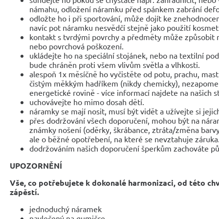
námahu, odložení náramku před spánkem zabrání def
odložte ho i při sportování, může dojít ke znehodnocen
navíc pot náramku nesvědčí stejně jako použití kosmet
kontakt s tvrdými povrchy a předměty může způsobit 
nebo povrchová poškození.
ukládejte ho na speciální stojánek, nebo na textilní po
bude chráněn proti všem vlivům světla a vlhkosti.
alespoň 1x měsíčně ho vyčistěte od potu, prachu, mast
čistým měkkým hadříkem (nikdy chemicky), nezapomeňte
energetické rovině - více informací najdete na našich 
uchovávejte ho mimo dosah dětí.
náramky se mají nosit, musí být vidět a užívejte si jejic
přes dodržování všech doporučení, mohou být na nár
známky nošení (oděrky, škrábance, ztráta/změna barvy
ale o běžné opotřebení, na které se nevztahuje záruka
dodržováním našich doporučení šperkům zachováte pů
UPOZORNĚNÍ
Vše, co potřebujete k dokonalé harmonizaci, od této ch
zápěstí.
jednoduchý náramek
navlečený na gumičce