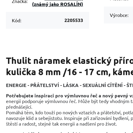
Značka:
(známý jako ROSALÍN)
Výrobce:
2205533
Kód:
Thulit náramek elastický přír
kulička 8 mm /16 - 17 cm, ká
ENERGIE - PŘÁTELSTVÍ - LÁSKA - SEXUÁLNÍ CÍTĚNÍ - ŠT
Potřebujete inspiraci pro výmluvnou řeč a nový pevný v
energií podporuje výmluvnou řeč. Může být tedy vhodným t
přednášející.
Pomáhá těm, kdo touží po nových vztazích a přátelství, potlač
navozuje klid a sebejistotu. Inspiruje při zařizování bydlení
štěstí a radost, stejně tak energii a nadšení pro život.