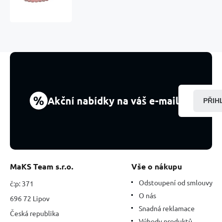
elastický
přírodní
kámen,
kulička
8
mm
/16
-
17
cm,
%
Akční nabídky na váš e-mail
PŘIH
kámen
ochrany
MaKS Team s.r.o.
Vše o nákupu
Odstoupení od smlouvy
č:p: 371
O nás
696 72 Lipov
Snadná reklamace
Česká republika
Výhody produktů