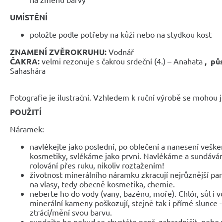
UMÍSTĚNÍ
položte podle potřeby na kůži nebo na stydkou kost
ZNAMENÍ ZVĚROKRUHU:
Vodnář
ČAKRA:
velmi rezonuje s čakrou srdeční (4.) – Anahata
,
pů
Sahashára
Fotografie je ilustrační. Vzhledem k ruční výrobě se mohou je
POUŽITÍ
Náramek:
navlékejte jako poslední, po oblečení a nanesení veške
kosmetiky, svlékáme jako první. Navlékáme a sundáv
rolování přes ruku, nikoliv roztažením!
životnost minerálního náramku zkracují nejrůznější parf
na vlasy, tedy obecně kosmetika, chemie.
neberte ho do vody (vany, bazénu, moře). Chlór, sůl i 
minerální kameny poškozují, stejně tak i přímé slunce 
ztrácí/mění svou barvu.
sundejte ho pokud se chystáte např. zahradničit, nebo 