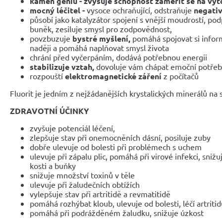
kámen géniů - zvyšuje schopnost zaměřit se na vytč
mocný léčitel -
vysoce ochraňující, odstraňuje
negativ
působí jako katalyzátor spojení s vnější moudrostí, p
buněk, zesiluje smysl pro zodpovědnost,
povzbuzuje
bystré myšlení,
pomáhá spojovat si infor
naději a pomáhá naplňovat smysl života
chrání před vyčerpáním, dodává potřebnou energii
stabilizuje vztah,
dovoluje vám chápat emoční potře
rozpouští
elektromagnetické záření
z počítačů
Fluorit je jedním z nejžádanějších krystalických minerálů na 
ZDRAVOTNÍ ÚČINKY
zvyšuje potenciál léčení,
zlepšuje stav při onemocněních dásní, posiluje zuby
dobře ulevuje od bolesti při problémech s uchem
ulevuje při zápalu plic, pomáhá při virové infekci, snižu
kosti a buňky
snižuje množství toxinů v těle
ulevuje při žaludečních obtížích
vylepšuje stav při artritidě a revmatitidě
pomáhá rozhýbat kloub, ulevuje od bolesti, léčí artriti
pomáhá při podrážděném žaludku, snižuje úzkost