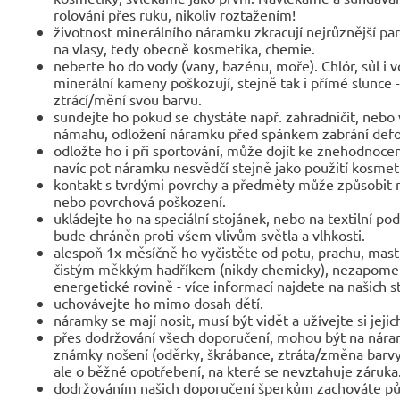
rolování přes ruku, nikoliv roztažením!
životnost minerálního náramku zkracují nejrůznější parf
na vlasy, tedy obecně kosmetika, chemie.
neberte ho do vody (vany, bazénu, moře). Chlór, sůl i 
minerální kameny poškozují, stejně tak i přímé slunce 
ztrácí/mění svou barvu.
sundejte ho pokud se chystáte např. zahradničit, nebo 
námahu, odložení náramku před spánkem zabrání def
odložte ho i při sportování, může dojít ke znehodnocen
navíc pot náramku nesvědčí stejně jako použití kosmet
kontakt s tvrdými povrchy a předměty může způsobit 
nebo povrchová poškození.
ukládejte ho na speciální stojánek, nebo na textilní po
bude chráněn proti všem vlivům světla a vlhkosti.
alespoň 1x měsíčně ho vyčistěte od potu, prachu, mast
čistým měkkým hadříkem (nikdy chemicky), nezapomeňte
energetické rovině - více informací najdete na našich 
uchovávejte ho mimo dosah dětí.
náramky se mají nosit, musí být vidět a užívejte si jejic
přes dodržování všech doporučení, mohou být na nár
známky nošení (oděrky, škrábance, ztráta/změna barvy
ale o běžné opotřebení, na které se nevztahuje záruka
dodržováním našich doporučení šperkům zachováte pů