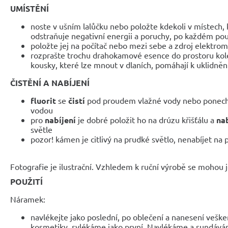
UMÍSTĚNÍ
noste v ušním lalůčku nebo položte kdekoli v místech, 
odstraňuje negativní energii a poruchy, po každém použ
položte jej na počítač nebo mezi sebe a zdroj elektr
rozprašte trochu drahokamové esence do prostoru ko
kousky, které lze mnout v dlaních, pomáhají k uklidněn
ČISTĚNÍ A NABÍJENÍ
fluorit
se
čistí
pod proudem vlažné vody nebo ponecha
vodou
pro
nabíjení
je dobré položit ho na drúzu křišťálu a
na
světle
pozor! kámen je citlivý na prudké světlo, nenabíjet na 
Fotografie je ilustrační. Vzhledem k ruční výrobě se mohou je
POUŽITÍ
Náramek:
navlékejte jako poslední, po oblečení a nanesení veške
kosmetiky, svlékáme jako první. Navlékáme a sundáv