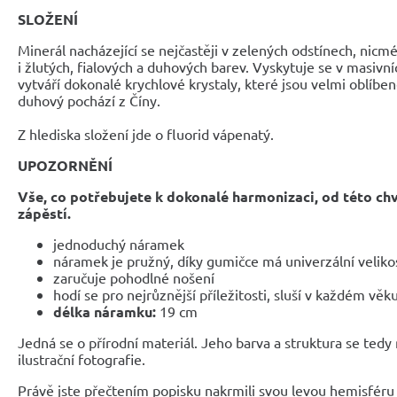
SLOŽENÍ
Minerál nacházející se nejčastěji v zelených odstínech, nic
i žlutých, fialových a duhových barev. Vyskytuje se v masivní
vytváří dokonalé krychlové krystaly, které jsou velmi oblíben
duhový pochází z Číny.
Z hlediska složení jde o fluorid vápenatý.
UPOZORNĚNÍ
Vše, co potřebujete k dokonalé harmonizaci, od této ch
zápěstí.
jednoduchý náramek
náramek je pružný, díky gumičce má univerzální veliko
zaručuje pohodlné nošení
hodí se pro nejrůznější příležitosti, sluší v každém věk
délka náramku:
19 cm
Jedná se o přírodní materiál. Jeho barva a struktura se tedy
ilustrační fotografie.
Právě jste přečtením popisku nakrmili svou levou hemisféru 