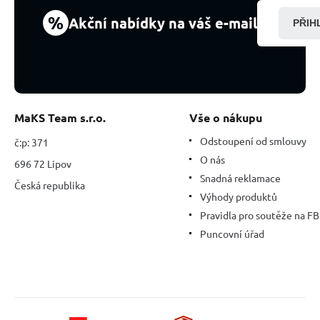
%
Akční nabídky na váš e-mail
PŘIH
MaKS Team s.r.o.
Vše o nákupu
Odstoupení od smlouvy
č:p: 371
O nás
696 72 Lipov
Snadná reklamace
Česká republika
Výhody produktů
Pravidla pro soutěže na FB
Puncovní úřad