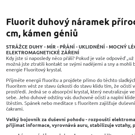
Fluorit duhový náramek příro
cm, kámen géniů
STRÁŽCE DUHY - MÍR - PŘÁNÍ - UKLIDNĚNÍ - MOCNÝ LÉ
ELEKTROMAGNETICKÉ ZÁŘENÍ
Kdy jste si naposledy něco přáli? Pokud je vaše odpověď „už
možná jste ztratili kontakt se svými nadějemi a sny a mohli 
energie Fluoritový krystal.
Přijměte energii fluoritu a projdete přímo do těchto sladkýc
fluoritem vést ze stavu úzkosti do stavu klidu tím, že očistí v
prostředí. Jedná se o absorpční krystal, který neutralizuje 
sebe. Jeho duhové odstíny vás duchovně očistí a naplní klide
štěstím. Spánek nebo meditace s fluoritem zajišťuje duševní
čakrami.
Velký bojovník za duševní pohodu - rozpouští elektrom
přijímat informace, vyrovnává auru, stabilizuje vztahy, 