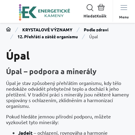
Hledat
Menu
KRYSTALOVÉ VÝZNAMY
Podle zdraví
12. Přehřátí a zátěž organismu
Úpal
Úpal
Úpal – podpora a minerály
Úpal je stav způsobený přehřátím organismu, kdy tělo
nedokáže odvádět přebytečné teplo a dochází k jeho
přetížení. V tradiční práci s minerály jsou některé kameny
spojovány s ochlazením, zklidněním a harmonizací
organismu.
Pokud hledáte jemnou přírodní podporu, můžete
vyzkoušet tyto minerály:
Jadeit
– ochlazení, rovnováha a harmonie