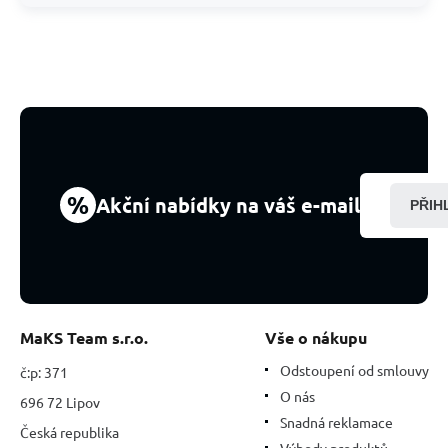
%
Akční nabídky na váš e-mail
PŘIH
MaKS Team s.r.o.
Vše o nákupu
Odstoupení od smlouvy
č:p: 371
O nás
696 72 Lipov
Snadná reklamace
Česká republika
Výhody produktů