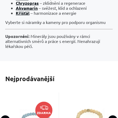
Chryzopras
– zklidnění a regenerace
Akvamarín
– svěžest, klid a ochlazení
Křišťál
– harmonizace a energie
Vyberte si náramky a kameny pro podporu organismu
Upozornění:
Minerály jsou používány v rámci
alternativních směrů a práce s energií. Nenahrazují
lékařskou péči.
Nejprodávanější
Kód dod.:
Kód:
EAN:
2202373
00101691
Kód:
2205898
Skladem
Skladem
1 343
Kč
518
Kč
Akvamarin
Jadeit žlutý –
2000000000206
ZDARMA
náramek
elastický
Akvamarín je
Kámen harmonie a