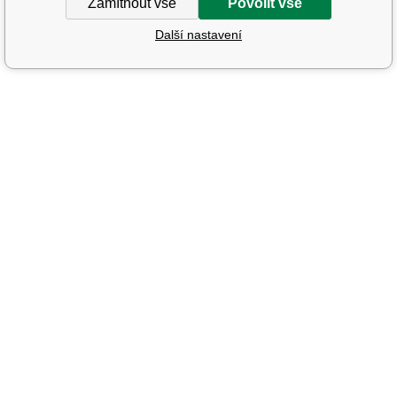
Zamítnout vše
Povolit vše
Další nastavení