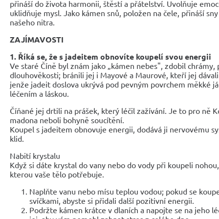
přináší do života harmonii, štěstí a přátelství. Uvolňuje emo
uklidňuje mysl. Jako kámen snů, položen na čele, přináší sny 
našeho nitra.
ZAJÍMAVOSTI
1. Říká se, že s jadeitem obnovíte koupelí svou energii
Ve staré Číně byl znám jako „kámen nebes", zdobil chrámy,
dlouhověkosti; bránili jej i Mayové a Maurové, kteří jej dávali
jenže jadeit doslova ukrývá pod pevným povrchem měkké jádr
léčením a láskou.
Číňané jej drtili na prášek, který léčil zažívání. Je to pro ně
madona neboli bohyně soucítění.
Koupel s jadeitem obnovuje energii, dodává ji nervovému sys
klid.
Nabití krystalu
Když si dáte krystal do vany nebo do vody při koupeli noho
kterou vaše tělo potřebuje.
Naplňte vanu nebo mísu teplou vodou; pokud se koupe
svíčkami, abyste si přidali další pozitivní energii.
Podržte kámen krátce v dlaních a napojte se na jeho lé
jej, aby vám pomohl zahnat stres z celého dne.