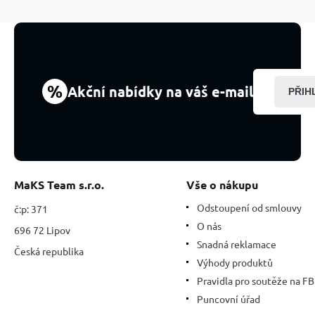
kámen,
8
mm
/
16
-
%
Akční nabídky na váš e-mail
PŘIH
17cm,
láska
štěstí
MaKS Team s.r.o.
Vše o nákupu
Odstoupení od smlouvy
č:p: 371
O nás
696 72 Lipov
Snadná reklamace
Česká republika
Výhody produktů
Pravidla pro soutěže na FB
Puncovní úřad