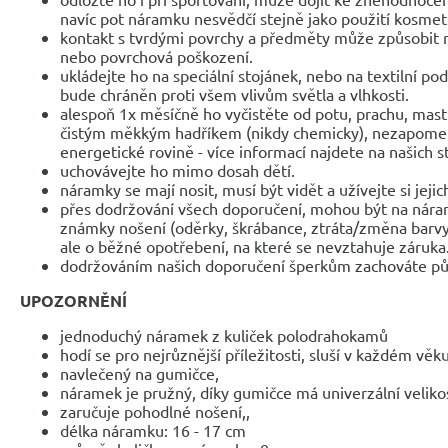
navíc pot náramku nesvědčí stejně jako použití kosmet
kontakt s tvrdými povrchy a předměty může způsobit 
nebo povrchová poškození.
ukládejte ho na speciální stojánek, nebo na textilní po
bude chráněn proti všem vlivům světla a vlhkosti.
alespoň 1x měsíčně ho vyčistěte od potu, prachu, mast
čistým měkkým hadříkem (nikdy chemicky), nezapomeňte
energetické rovině - více informací najdete na našich 
uchovávejte ho mimo dosah dětí.
náramky se mají nosit, musí být vidět a užívejte si jejic
přes dodržování všech doporučení, mohou být na nár
známky nošení (oděrky, škrábance, ztráta/změna barvy
ale o běžné opotřebení, na které se nevztahuje záruka
dodržováním našich doporučení šperkům zachováte pů
UPOZORNĚNÍ
jednoduchý náramek z kuliček polodrahokamů
hodí se pro nejrůznější příležitosti, sluší v každém věk
navlečený na gumičce,
náramek je pružný, díky gumičce má univerzální veliko
zaručuje pohodlné nošení,,
délka náramku: 16 - 17 cm