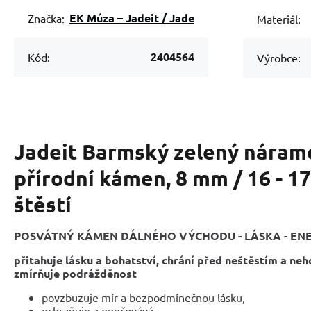
EK Múza – Jadeit / Jade
Značka:
Materiál:
2404564
Kód:
Výrobce:
Jadeit Barmský zelený nárame
přírodní kámen, 8 mm / 16 - 1
štěstí
POSVÁTNÝ KÁMEN DÁLNÉHO VÝCHODU - LÁSKA - ENER
přitahuje lásku a bohatství, chrání před neštěstím a neh
zmírňuje podrážděnost
povzbuzuje mír a bezpodmínečnou lásku,
ochraňuje a opečovává,