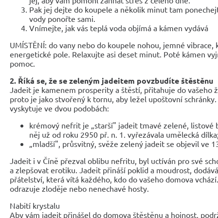
Pak jej dejte do koupele a několik minut tam ponechej
vody ponořte sami.
Vnímejte, jak vás teplá voda objímá a kámen vydává
UMÍSTĚNÍ: do vany nebo do koupele nohou, jemné vibrace, kt
energetické pole. Relaxujte asi deset minut. Poté kámen v
pomoc.
2. Říká se, že se zeleným jadeitem povzbudíte štěstěnu
Jadeit je kamenem prosperity a štěstí, přitahuje do vašeho ž
proto je jako stvořený k tornu, aby ležel upoštovní schránky.
vyskytuje ve dvou podobách:
krémový nefrit je „starší" jadeit tmavé zelené, listové 
něj už od roku 2950 př. n. 1. vyřezávala umělecká dílka
„mladší", průsvitný, svěže zelený jadeit se objevil ve 1
Jadeit i v Číně přezval oblibu nefritu, byl uctíván pro své sc
a zlepšovat erotiku. Jadeit přináší poklid a moudrost, dodáv
přátelství, která vítá každého, kdo do vašeho domova vchází
odrazuje zloděje nebo nenechavé hosty.
Nabití krystalu
Aby vám jadeit přinášel do domova štěstěnu a hojnost, podržt