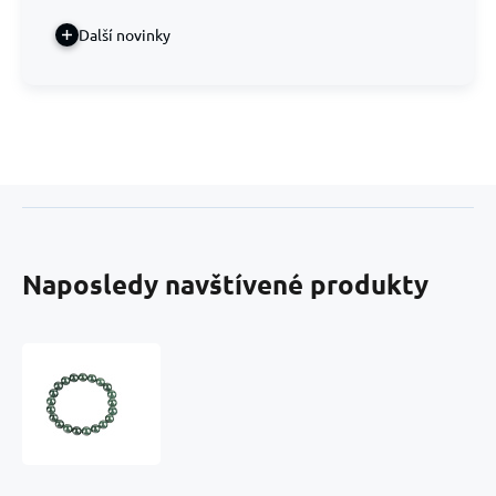
Další novinky
Naposledy navštívené produkty
Jadeit
Barmský
zelený
náramek
elastický
přírodní