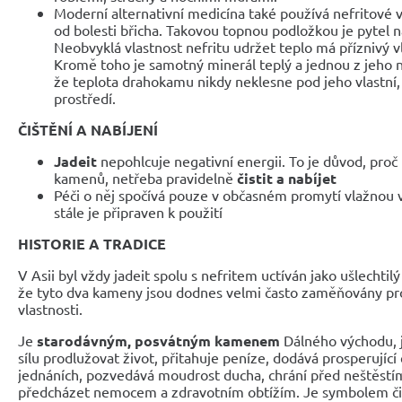
Moderní alternativní medicína také používá nefritové v
od bolesti břicha. Takovou topnou podložkou je pytel
Neobvyklá vlastnost nefritu udržet teplo má příznivý v
Kromě toho je samotný minerál teplý a jednou z jeho n
že teplota drahokamu nikdy neklesne pod jeho vlastní
prostředí.
ČIŠTĚNÍ A NABÍJENÍ
Jadeit
nepohlcuje negativní energii. To je důvod, proč 
kamenů, netřeba pravidelně
čistit a nabíjet
Péči o něj spočívá pouze v občasném promytí vlažnou v
stále je připraven k použití
HISTORIE A TRADICE
V Asii byl vždy jadeit spolu s nefritem uctíván jako ušlechti
že tyto dva kameny jsou dodnes velmi často zaměňovány pro
vlastnosti.
Je
starodávným, posvátným kamenem
Dálného východu, j
sílu prodlužovat život, přitahuje peníze, dodává prosperující
jednáních, pozvedává moudrost ducha, chrání před neštěst
předcházet nemocem a zdravotním obtížím. Je symbolem čis