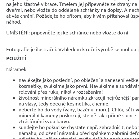
na jeho šťastné vibrace. Tmelem jej připevněte ze strany na
dveřmi, nebo vložte do oddělené schránky na dopisy. A nech
ať vás chrání. Požádejte ho přitom, aby k vám přitahoval ús
náhod.
UMÍSTĚNÍ: připevněte jej ke schránce nebo vložte do ní
Fotografie je ilustrační. Vzhledem k ruční výrobě se mohou je
POUŽITÍ
Náramek:
navlékejte jako poslední, po oblečení a nanesení veške
kosmetiky, svlékáme jako první. Navlékáme a sundáv
rolování přes ruku, nikoliv roztažením!
životnost minerálního náramku zkracují nejrůznější parf
na vlasy, tedy obecně kosmetika, chemie.
neberte ho do vody (vany, bazénu, moře). Chlór, sůl i 
minerální kameny poškozují, stejně tak i přímé slunce 
ztrácí/mění svou barvu.
sundejte ho pokud se chystáte např. zahradničit, nebo 
námahu, odložení náramku před spánkem zabrání def
odložte ho i při sportování, může dojít ke znehodnocen