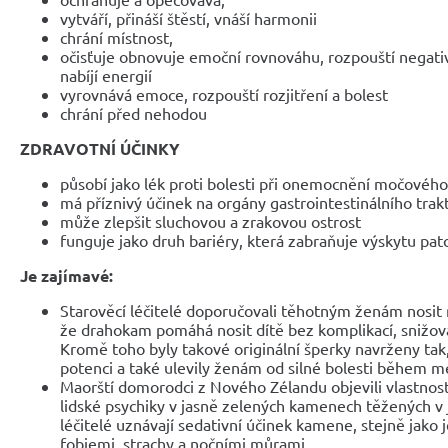
vytváří, přináší štěstí, vnáší harmonii
chrání místnost,
očisťuje obnovuje emoční rovnováhu, rozpouští negati
nabíjí energií
vyrovnává emoce, rozpouští rozjitření a bolest
chrání před nehodou
ZDRAVOTNÍ ÚČINKY
působí jako lék proti bolesti při onemocnění močovéh
má příznivý účinek na orgány gastrointestinálního trak
může zlepšit sluchovou a zrakovou ostrost
funguje jako druh bariéry, která zabraňuje výskytu pato
Je zajímavé:
Starověcí léčitelé doporučovali těhotným ženám nosit n
že drahokam pomáhá nosit dítě bez komplikací, snižovat
Kromě toho byly takové originální šperky navrženy tak
potenci a také ulevily ženám od silné bolesti během m
Maorští domorodci z Nového Zélandu objevili vlastnost
lidské psychiky v jasně zelených kamenech těžených v 
léčitelé uznávají sedativní účinek kamene, stejně jako 
fobiemi, strachy a nočními můrami.