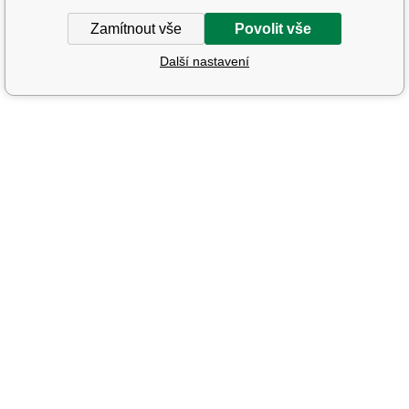
Zamítnout vše
Povolit vše
Další nastavení