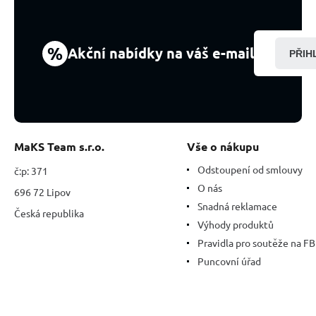
%
Akční nabídky na váš e-mail
PŘIH
MaKS Team s.r.o.
Vše o nákupu
Odstoupení od smlouvy
č:p: 371
O nás
696 72 Lipov
Snadná reklamace
Česká republika
Výhody produktů
Pravidla pro soutěže na FB
Puncovní úřad