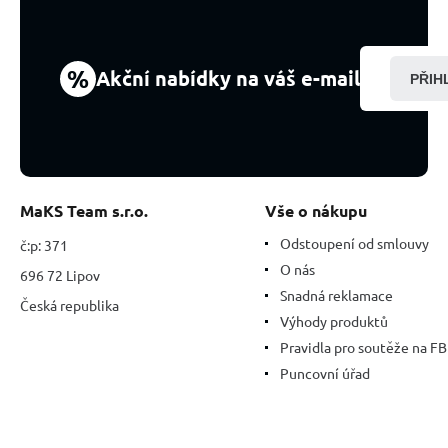
%
Akční nabídky na váš e-mail
PŘIH
MaKS Team s.r.o.
Vše o nákupu
Odstoupení od smlouvy
č:p: 371
O nás
696 72 Lipov
Snadná reklamace
Česká republika
Výhody produktů
Pravidla pro soutěže na FB
Puncovní úřad