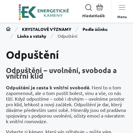
Hledat
Menu
KRYSTALOVÉ VÝZNAMY
Podle účinku
Láska a vztahy
Odpuštění
Odpuštění
Odpuštění – uvolnění, svoboda a
vnitřní klid
Odpuštění je cesta k vnitřní svobodě
. Není to o tom
zapomenout, ale o tom pustit bolest, vinu a vše, co nás
tíží. Když odpustíme – sobě i druhým – uvolníme prostor
pro klid, lehkost a nový začátek. Odpuštění je dar, který
dáváme především sami sobě. Minerály jsou od pradávna
spojovány s podporou uvolnění, očisty emocí a návratem
k vnitřní rovnováze.
Vyberte si kámen, který vás přitahuje – může vám