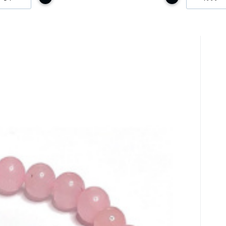
30
m
č
energie lásky a harmonie, 16–17 cm