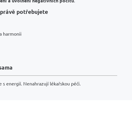
ění a uvolnění negativních pocitů
.
o právě potřebujete
 a harmonii
 sama
 s energií. Nenahrazují lékařskou péči.