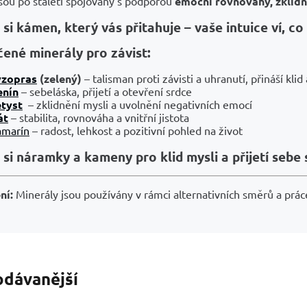
sou po staletí spojovány s podporou
emoční rovnováhy, zklidn
si kámen, který vás přitahuje – vaše intuice ví, c
ené minerály pro závist:
yzopras
(zelený)
– talisman proti závisti a uhranutí, přináší klid
enín
– sebeláska, přijetí a otevření srdce
tyst
– zklidnění mysli a uvolnění negativních emocí
át
– stabilita, rovnováha a vnitřní jistota
amarín
– radost, lehkost a pozitivní pohled na život
si náramky a kameny pro klid mysli a přijetí sebe
ní:
Minerály jsou používány v rámci alternativních směrů a práce
odávanější