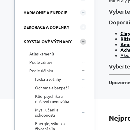
Minerály j
Vyberte 
HARMONIE A ENERGIE
Doporuč
DEKORACE A DOPLŇKY
Chr
Růž
KRYSTALOVÉ VÝZNAMY
Ame
Ach
Atlas kamenů
Akv
Podle zdraví
Vyberte 
Podle účinku
Láska a vztahy
Upozorně
Ochrana a bezpečí
Klid, psychika a
duševní rovnováha
Mysl, učení a
schopnosti
Nejpr
Energie, výkon a
životní síla