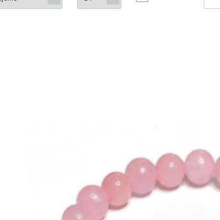
Kód:
22014
Sklade
745
K
Růženin náramek 8 mm elastický – jemná 
Podporuje hluboké citové propojení mezi partnery.