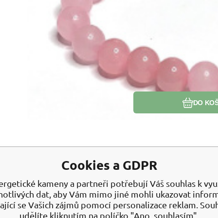
Oblíb
Porov
DO KOŠ
Cookies a GDPR
ergetické kameny a partneři potřebují Váš souhlas k využ
notlivých dat, aby Vám mimo jiné mohli ukazovat infor
ající se Vašich zájmů pomocí personalizace reklam. Sou
udělíte kliknutím na políčko "Ano, souhlasím".