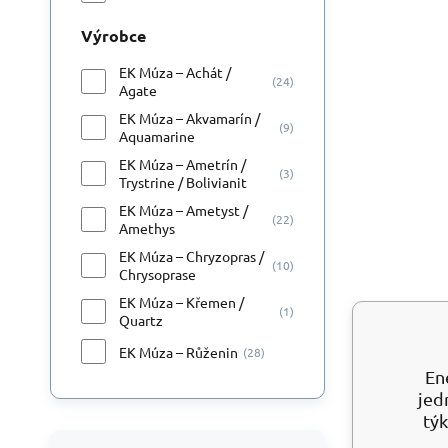
Výrobce
EK Múza – Achát /
(24)
Agate
EK Múza – Akvamarín /
(9)
Aquamarine
EK Múza – Ametrín /
(3)
Trystrine / Bolivianit
EK Múza – Ametyst /
(22)
Amethys
EK Múza – Chryzopras /
(10)
Chrysoprase
EK Múza – Křemen /
(1)
Quartz
EK Múza – Růženin
(28)
En
jed
týk