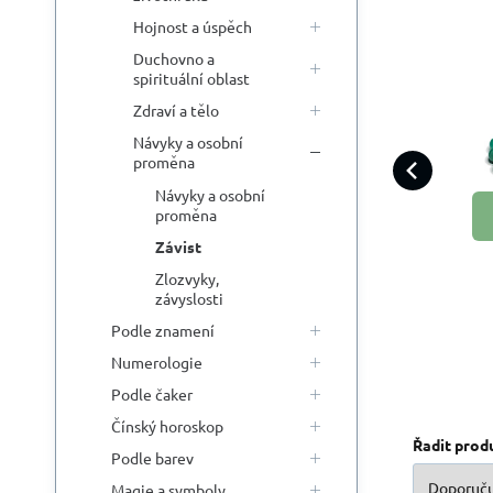
Hojnost a úspěch
Duchovno a
spirituální oblast
A
Ac
Zdraví a tělo
har
Návyky a osobní
k
proměna
ide
Návyky a osobní
zno
proměna
no
Závist
Zlozvyky,
závyslosti
Podle znamení
Numerologie
Podle čaker
Čínský horoskop
Řadit prod
Podle barev
Magie a symboly