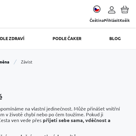
Čeština
Přihlásit
Košík
DLE ZDRAVÍ
PODLE ČAKER
BLOG
oměna
Závist
ě
zapomínáme na vlastní jedinečnost. Může přinášet vnitřní
nám v životě chybí nebo po čem toužíme. Pokud ji
Cesta ven vede přes
přijetí sebe sama, vděčnost a