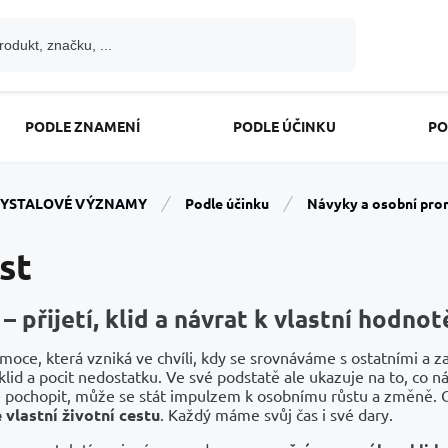
PODLE ZNAMENÍ
PODLE ÚČINKU
PO
YSTALOVÉ VÝZNAMY
Podle účinku
Návyky a osobní pr
st
 – přijetí, klid a návrat k vlastní hodnot
emoce, která vzniká ve chvíli, kdy se srovnáváme s ostatními a 
klid a pocit nedostatku. Ve své podstatě ale ukazuje na to, co 
pochopit, může se stát impulzem k osobnímu růstu a změně. 
 vlastní životní cestu
. Každý máme svůj čas i své dary.