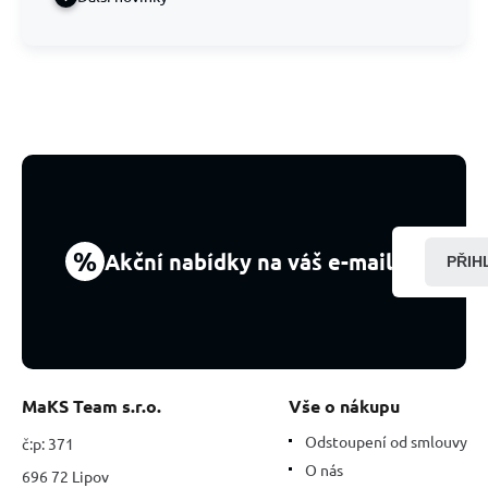
%
Akční nabídky na váš e-mail
PŘIH
MaKS Team s.r.o.
Vše o nákupu
Odstoupení od smlouvy
č:p: 371
O nás
696 72 Lipov