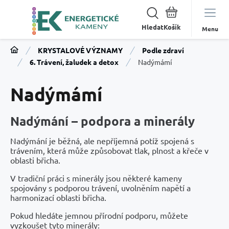
Hledat
Menu
KRYSTALOVÉ VÝZNAMY
Podle zdraví
6. Trávení, žaludek a detox
Nadýmámí
Nadýmámí
Nadýmání – podpora a minerály
Nadýmání je běžná, ale nepříjemná potíž spojená s
trávením, která může způsobovat tlak, plnost a křeče v
oblasti břicha.
V tradiční práci s minerály jsou některé kameny
spojovány s podporou trávení, uvolněním napětí a
harmonizací oblasti břicha.
Pokud hledáte jemnou přírodní podporu, můžete
vyzkoušet tyto minerály: