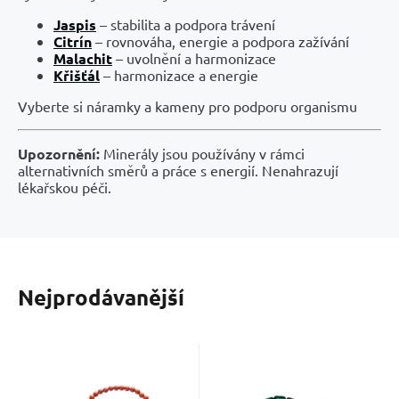
Jaspis
– stabilita a podpora trávení
Citrín
– rovnováha, energie a podpora zažívání
Malachit
– uvolnění a harmonizace
Křišťál
– harmonizace a energie
Vyberte si náramky a kameny pro podporu organismu
Upozornění:
Minerály jsou používány v rámci
alternativních směrů a práce s energií. Nenahrazují
lékařskou péči.
Nejprodávanější
Kód:
Kód dod.:
EAN:
2402196
Kód:
EAN:
2501070
Skladem
Skladem