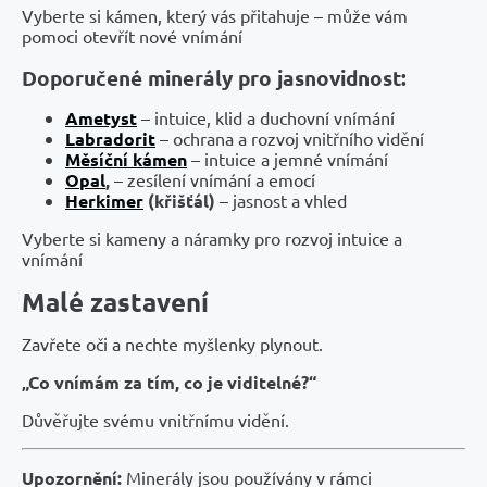
Vyberte si kámen, který vás přitahuje – může vám
pomoci otevřít nové vnímání
Doporučené minerály pro jasnovidnost:
Ametyst
– intuice, klid a duchovní vnímání
Labradorit
– ochrana a rozvoj vnitřního vidění
Měsíční kámen
– intuice a jemné vnímání
Opal
,
– zesílení vnímání a emocí
Herkimer
(křišťál)
– jasnost a vhled
Vyberte si kameny a náramky pro rozvoj intuice a
vnímání
Malé zastavení
Zavřete oči a nechte myšlenky plynout.
„Co vnímám za tím, co je viditelné?“
Důvěřujte svému vnitřnímu vidění.
Upozornění:
Minerály jsou používány v rámci