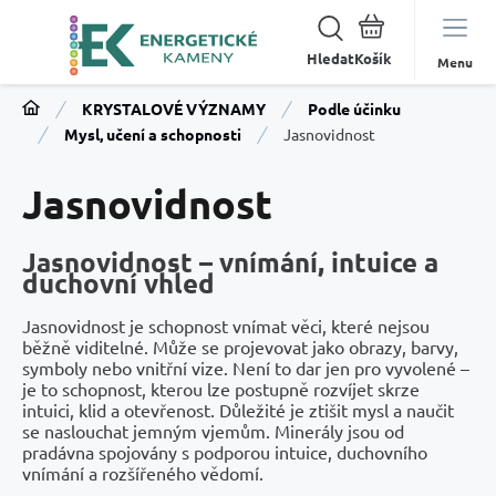
Hledat
Menu
KRYSTALOVÉ VÝZNAMY
Podle účinku
Mysl, učení a schopnosti
Jasnovidnost
Jasnovidnost
Jasnovidnost – vnímání, intuice a
duchovní vhled
Jasnovidnost je schopnost vnímat věci, které nejsou
běžně viditelné. Může se projevovat jako obrazy, barvy,
symboly nebo vnitřní vize. Není to dar jen pro vyvolené –
je to schopnost, kterou lze postupně rozvíjet skrze
intuici, klid a otevřenost. Důležité je ztišit mysl a naučit
se naslouchat jemným vjemům. Minerály jsou od
pradávna spojovány s podporou intuice, duchovního
vnímání a rozšířeného vědomí.