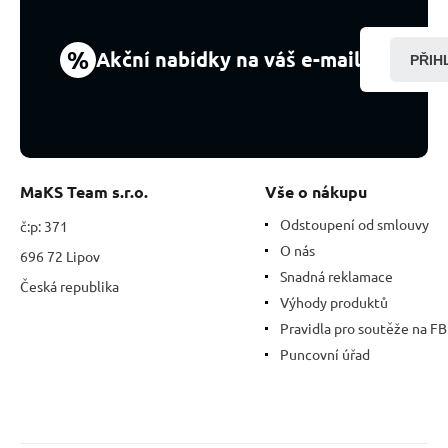
%
Akční nabídky na váš e-mail
PŘIH
MaKS Team s.r.o.
Vše o nákupu
Odstoupení od smlouvy
č:p: 371
O nás
696 72 Lipov
Snadná reklamace
Česká republika
Výhody produktů
Pravidla pro soutěže na FB
Puncovní úřad