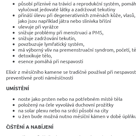
působí příznivě na trávicí a reprodukční systém, pomáh
vylučovat jedovaté látky a zadržovat tekutiny
přináší úlevu při degenerativních změnách kůže, vlasů,
jako jsou například játra nebo slinivka břišní
ulevuje při vyrážce
snižuje problémy při menstruaci a PMS,
snižuje zadržování tekutin,
povzbuzuje lymfatický systém,
má výborný vliv na premenstruační syndrom, početí, tě
detoxikuje tělo,
esence pomáhá při nespavosti
Elixír z měsíčního kamene se tradičně používal při nespavos
preventivně proti náměsíčnosti
UMÍSTĚNÍ
noste jako prsten nebo na potřebném místě těla
položený na čele vyvolává duchovní prožitky
na solar plexu nebo na srdci působí na city
u žen bude možná nutno měsíční kámen v době úplňku 
ČIŠTĚNÍ A NABÍJENÍ