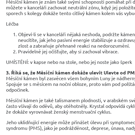
Měsíční kámen je znám také svými schopnosti pomáhat při d
můžete v kanceláři zachovat neutrální zónu, když jej položíte
sporech s kolegy dokáže tento citlivý kámen kolem vás vybu
Léčba
Objeví-li se v kanceláři nějaká neshoda, podržte káme
neucítíte, jak jeho pasivní energie stabilizuje a ozdra
zlost a zabraňuje přehnané reakci na nedorozumění.
Pravidelně jej očišťujte, aby si zachoval vibrace.
UMÍSTĚNÍ: v kapse nebo na stole, nebo jej noste jako šperk
3. Říká se, že Měsíční kámen dokáže ulevit Ulevte od PM
Měsíční kámen byl zasvěcen všem bohyním Luny je nádherný,
Spojuje se s měsícem na noční obloze, proto vám pod polšt
odpočinek.
Měsíční kámen je také talismanem plodnosti, v arabském sv
často všívají do oděvů, aby otěhotněly. Krystal odpovídá cyk
že dokáže vyrovnávat ženský menstruační cyklus.
Jeho uklidňující energie může přinášet úlevu při symptom
syndromu (PMS), jako je podrážděnost, deprese, únava, nadý