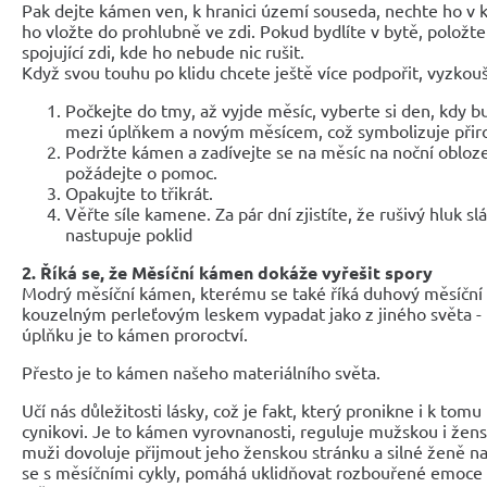
Pak dejte kámen ven, k hranici území souseda, nechte ho v k
ho vložte do prohlubně ve zdi. Pokud bydlíte v bytě, položte
spojující zdi, kde ho nebude nic rušit.
Když svou touhu po klidu chcete ještě více podpořit, vyzkouš
Počkejte do tmy, až vyjde měsíc, vyberte si den, kdy b
mezi úplňkem a novým měsícem, což symbolizuje přiro
Podržte kámen a zadívejte se na měsíc na noční obloz
požádejte o pomoc.
Opakujte to třikrát.
Věřte síle kamene. Za pár dní zjistíte, že rušivý hluk s
nastupuje poklid
2. Říká se, že Měsíční kámen dokáže vyřešit spory
Modrý měsíční kámen, kterému se také říká duhový měsíčn
kouzelným perleťovým leskem vypadat jako z jiného světa - 
úplňku je to kámen proroctví.
Přesto je to kámen našeho materiálního světa.
Učí nás důležitosti lásky, což je fakt, který pronikne i k tom
cynikovi. Je to kámen vyrovnanosti, reguluje mužskou i žen
muži dovoluje přijmout jeho ženskou stránku a silné ženě na
se s měsíčními cykly, pomáhá uklidňovat rozbouřené emoce a