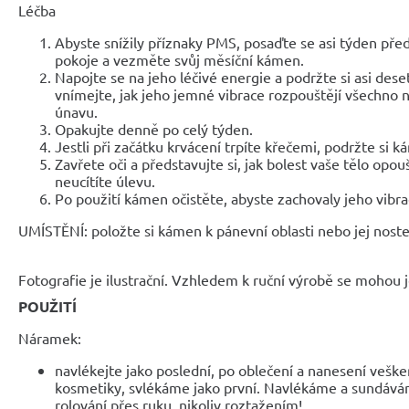
Léčba
Abyste snížily příznaky PMS, posaďte se asi týden pře
pokoje a vezměte svůj měsíční kámen.
Napojte se na jeho léčivé energie a podržte si asi dese
vnímejte, jak jeho jemné vibrace rozpouštějí všechno n
únavu.
Opakujte denně po celý týden.
Jestli při začátku krvácení trpíte křečemi, podržte si 
Zavřete oči a představujte si, jak bolest vaše tělo opo
neucítíte úlevu.
Po použití kámen očistěte, abyste zachovaly jeho vibra
UMÍSTĚNÍ: položte si kámen k pánevní oblasti nebo jej noste
Fotografie je ilustrační. Vzhledem k ruční výrobě se mohou je
POUŽITÍ
Náramek:
navlékejte jako poslední, po oblečení a nanesení veške
kosmetiky, svlékáme jako první. Navlékáme a sundáv
rolování přes ruku, nikoliv roztažením!