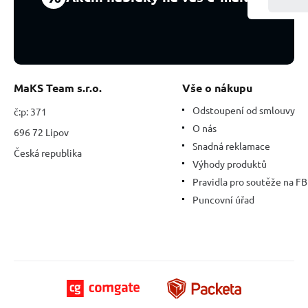
-
17
cm,
kámen
osudu
MaKS Team s.r.o.
Vše o nákupu
Odstoupení od smlouvy
č:p: 371
O nás
696 72 Lipov
Snadná reklamace
Česká republika
Výhody produktů
Pravidla pro soutěže na FB
Puncovní úřad