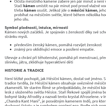
Očista měsíčního kamene zabere jen pár minut a není
Stačí
kámen
umístit na pár minut pod proud vlažné vo
třeba
kámen
osušit. Jelikož jde o
měsíční kámen
, jeh
probíhat na měsíčním světle, které během několika ho
jeho sílu.
Symbol plodnosti, intuice, mírnosti
Kámen nových začátků. Je spojován s ženskostí díky své schop
stránku mysli.
především ženský kámen, pomáhá rozvíjet ženskost
známý pro uklidňující emoce a posílení empatie.
Ulevuje a chrání při těhotenství, pomáhá při menstruaci, přec
slinivku, játra, zklidňuje hyperaktivní děti
HISTORIE A TRADICE
Není těžké pochopit, jak Měsíční kámen, dostal své jméno. S
tradice tvrdila, že Měsíční kámen obsahuje uvězněné měsíčn
zkameněli. Ve starém Římě se předpokládalo, že měsíční kám
lesk z uloženého světla Měsíce. Staří Řekové spojili jména 
bohyně lásky Afrodity a nazvali tento krystal Afroselene. v I
„Chandra Kant Mani“, je posvátným kamenem Indů, pro které
duchovní čistotu a je symbolem popření ega. Podle nich po