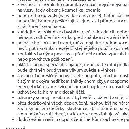
životnost minerálního náramku zkracují nejrůznější parf
na vlasy, tedy obecně kosmetika, chemie.
neberte ho do vody (vany, bazénu, moře). Chlór, sůl i 
minerální kameny poškozují, stejně tak i přímé slunce 
ztrácí/mění svou barvu.
sundejte ho pokud se chystáte např. zahradničit, nebo 
námahu, odložení náramku před spánkem zabrání def
odložte ho i při sportování, může dojít ke znehodnocen
navíc pot náramku nesvědčí stejně jako použití kosmet
kontakt s tvrdými povrchy a předměty může způsobit 
nebo povrchová poškození.
ukládat ho na speciální stojánek, nebo na textilní podk
bude chráněn proti všem vlivům světla a vlhkosti.
alespoň 1x měsíčně ho vyčistěte od potu, prachu, mast
čistým měkkým hadříkem (nikdy chemicky), nezapomeňte
energetické rovině - více informací najdete na našich 
uchovávejte ho mimo dosah dětí.
náramky se mají nosit, musí být vidět a užívejte si jejic
přes dodržování všech doporučení, mohou být na nár
známky nošení (oděrky, škrábance, ztráta/změna barvy
ale o běžné opotřebení, na které se nevztahuje záruka
dodržováním našich doporučení šperkům zachováte pů