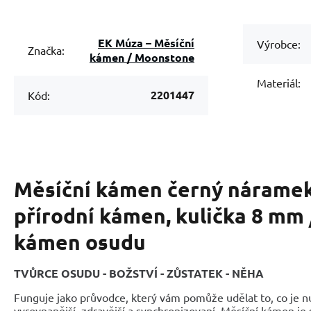
EK Múza – Měsíční
Výrobce:
Značka:
kámen / Moonstone
Materiál:
2201447
Kód:
Měsíční kámen černý náramek
přírodní kámen, kulička 8 mm /
kámen osudu
TVŮRCE OSUDU - BOŽSTVÍ - ZŮSTATEK - NĚHA
Funguje jako průvodce, který vám pomůže udělat to, co je nu
vyrovnanější, zdravější a synchronizovaní. Měsíční kámen je 