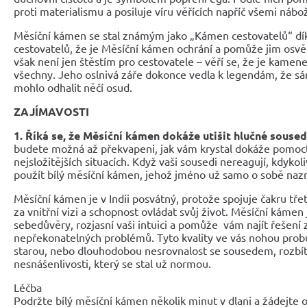
proti materialismu a posiluje víru věřících napříč všemi náb
Měsíční kámen se stal známým jako „Kámen cestovatelů“ dí
cestovatelů, že je Měsíční kámen ochrání a pomůže jim osvě
však není jen štěstím pro cestovatele – věří se, že je kamen
všechny. Jeho oslnivá záře dokonce vedla k legendám, že s
mohlo odhalit něčí osud.
ZAJÍMAVOSTI
1. Říká se, že Měsíční kámen dokáže utišit hlučné souse
budete možná až překvapeni, jak vám krystal dokáže pomoct
nejsložitějších situacích. Když vaši sousedi nereagují, kdykoli
použít bílý měsíční kámen, jehož jméno už samo o sobě nazn
Měsíční kámen je v Indii posvátný, protože spojuje čakru tře
za vnitřní vizi a schopnost ovládat svůj život. Měsíční káme
sebedůvěry, rozjasní vaši intuici a pomůže vám najít řešení 
nepřekonatelných problémů. Tyto kvality ve vás nohou prob
starou, nebo dlouhodobou nesrovnalost se sousedem, rozbít
nesnášenlivosti, který se stal už normou.
Léčba
Podržte bílý měsíční kámen několik minut v dlani a žádejte o 