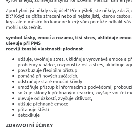
Zpochybnil jsi někdy svůj účel? Přemýšleli jste někdy, zda žije
žít? Když se cítíte ztraceni nebo si nejste jisti, kterou cestou
krystalem měsíčního kamene který vám pomůže odhalit váš ži
mohli uskutečnit.
symbol lásky, emocí a rozumu, tiší stres, uklidňuje emoce
ulevuje při PMS
rozvíjí ženské vlastnosti: plodnost
utišuje, uvolňuje stres, uklidňuje vyrovnává emoce a 
problémy v hádce, rozpouští zlost a stres, uklidňuje ag
povzbuzuje flexibilní přístup
pomáhá při nových začátcích,
odstraňuje staré emoční křivdy
umožňuje přístup k informacím z podvědomí, probouzí 
snižuje sklony k přehnaným reakcím, zvyšuje vnitřní mo
ulevuje od úzkostí, zvyšuje citlivost,
utišuje přehnané emoce
přitahuje štěstí
detoxikuje
ZDRAVOTNÍ ÚČINKY