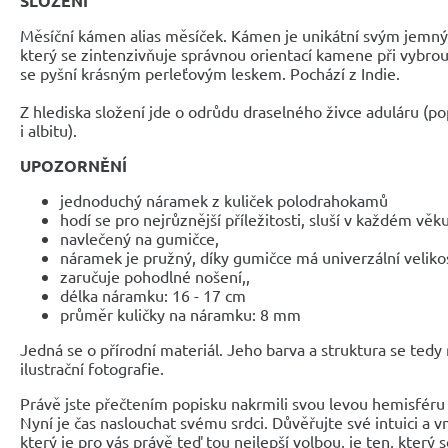
SLOŽENÍ
Měsíční kámen alias měsíček. Kámen je unikátní svým jem
který se zintenzivňuje správnou orientací kamene při vybro
se pyšní krásným perleťovým leskem. Pochází z Indie.
Z hlediska složení jde o odrůdu draselného živce aduláru (pop
i albitu).
UPOZORNĚNÍ
jednoduchý náramek z kuliček polodrahokamů
hodí se pro nejrůznější příležitosti, sluší v každém věk
navlečený na gumičce,
náramek je pružný, díky gumičce má univerzální veliko
zaručuje pohodlné nošení,,
délka náramku: 16 - 17 cm
průměr kuličky na náramku: 8 mm
Jedná se o přírodní materiál. Jeho barva a struktura se tedy
ilustrační fotografie.
Právě jste přečtením popisku nakrmili svou levou hemisféru 
Nyní je čas naslouchat svému srdci. Důvěřujte své intuici a 
který je pro vás právě teď tou nejlepší volbou, je ten, který 