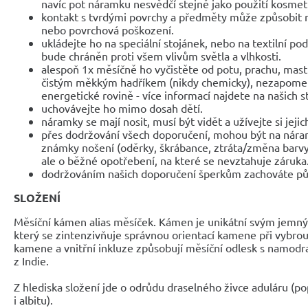
navíc pot náramku nesvědčí stejně jako použití kosmet
kontakt s tvrdými povrchy a předměty může způsobit 
nebo povrchová poškození.
ukládejte ho na speciální stojánek, nebo na textilní po
bude chráněn proti všem vlivům světla a vlhkosti.
alespoň 1x měsíčně ho vyčistěte od potu, prachu, mast
čistým měkkým hadříkem (nikdy chemicky), nezapomeňte
energetické rovině - více informací najdete na našich 
uchovávejte ho mimo dosah dětí.
náramky se mají nosit, musí být vidět a užívejte si jejic
přes dodržování všech doporučení, mohou být na nár
známky nošení (oděrky, škrábance, ztráta/změna barvy
ale o běžné opotřebení, na které se nevztahuje záruka
dodržováním našich doporučení šperkům zachováte pů
SLOŽENÍ
Měsíční kámen alias měsíček. Kámen je unikátní svým jem
který se zintenzivňuje správnou orientací kamene při vybro
kamene a vnitřní inkluze způsobují měsíční odlesk s namod
z Indie.
Z hlediska složení jde o odrůdu draselného živce aduláru (pop
i albitu).