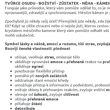
TVŮRCE OSUDU - BOŽSTVÍ - ZŮSTATEK - NĚHA - KÁM
Funguje jako průvodce, který vám pomůže udělat to, co je nu
vyrovnanější, zdravější a synchronizovaní. Měsíční kámen je 
Zpochybnil jsi někdy svůj účel? Přemýšleli jste někdy, zda žije
žít? Když se cítíte ztraceni nebo si nejste jisti, kterou cestou
krystalem měsíčního kamene který vám pomůže odhalit váš ži
mohli uskutečnit.
Symbol lásky a vášně, emocí a rozumu, tiší stres, zvyšuje
Rozvíjí ženské vlastnosti: plodnost
utišuje, uvolňuje
stres,
omlazuje tělo
uklidňuje vyrovnává
emoce
a
přehnané
reakce na
pro
uklidňuje
agresi
povzbuzuje flexibilní přístup
pomáhá při
nových začátcích
odstraňuje staré emoční křivdy
umožňuje přístup k informacím z podvědomí, probouzí 
snižuje sklony k přehnaným reakcím, zvyšuje vnitřní
m
ulevuje od
úzkostí,
zvyšuje
citlivost
utišuje
přehnané emoce
přitahuje
štěstí
detoxikuje