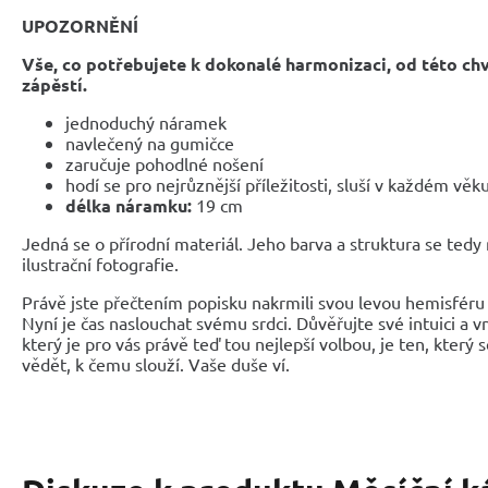
UPOZORNĚNÍ
Vše, co potřebujete k dokonalé harmonizaci, od této ch
zápěstí.
jednoduchý náramek
navlečený na gumičce
zaručuje pohodlné nošení
hodí se pro nejrůznější příležitosti, sluší v každém věk
délka náramku:
19 cm
Jedná se o přírodní materiál. Jeho barva a struktura se tedy
ilustrační fotografie.
Právě jste přečtením popisku nakrmili svou levou hemisféru 
Nyní je čas naslouchat svému srdci. Důvěřujte své intuici a 
který je pro vás právě teď tou nejlepší volbou, je ten, který 
vědět, k čemu slouží. Vaše duše ví.