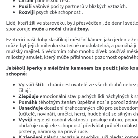
Chrání
Posílí
vášnivé pocity partnerů v blízkých vztazích.
Rozvíjí
psychické schopnosti.
Lidé, kteří žili ve starověku, byli přesvědčeni, že denní světl
sponzoruje
muže
a
noční
chrání
ženy.
Ezoterici naší doby klasifikují měsíční kámen jako jeden z 
může být jejich milenka skutečně neodolatelná, a pomáhá jí 
mužský majitel. S vědomím toho mnoho dívek používá měsíč
milostný amulet, který může přitáhnout pozornost opačného
Jakékoli šperky s měsíčním kamenem lze použít jako kou
schopné:
Vytváří
štít
- chrání cestovatelé ze všech druhů nebezp
číhají.
Zlepšuje
emocionální stav plachých lidí náchylných k s
Pomáhá
těhotným ženám úspěšně nosí a porodí zdravé
Usnadňuje
dosažení drahocenných cílů pro sebevědomé 
(učitelé, novináři, umělci, herci, hudebníci) se silným 
Vyvíjí
nejlepší osobní vlastnosti, posiluje intuici, popou
obdařuje majitele schopností předvídat průběh událostí
prsteny, náramky na pravé ruce.
K zlepšení
nálady, vyvažuje psychiku, učí hledat komp