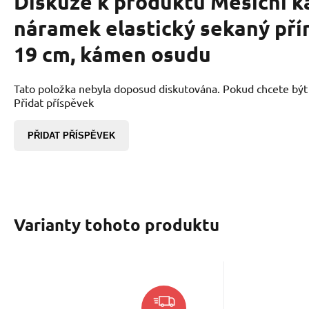
Diskuze k produktu
Měsíční 
náramek elastický sekaný pří
19 cm, kámen osudu
Tato položka nebyla doposud diskutována. Pokud chcete být p
Přidat příspěvek
PŘIDAT PŘÍSPĚVEK
Varianty tohoto produktu
Kód:
2203225
EAN:
K
Skladem
1 193
Kč
Měsíční kámen bílý
Měsíč