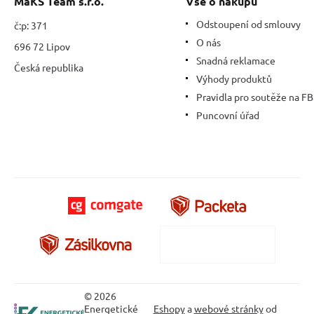
MaKS Team s.r.o.
Vše o nákupu
Odstoupení od smlouvy
č:p: 371
O nás
696 72 Lipov
Snadná reklamace
Česká republika
Výhody produktů
Pravidla pro soutěže na FB
Puncovní úřad
© 2026
Energetické
Eshopy
a
webové stránky
od