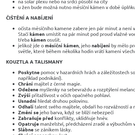
na solar plexu nebo na srdci působí na city
u žen bude možná nutno měsíční kámen v době úplňku
ČIŠTĚNÍ A NABÍJENÍ
očista měsíčního kamene zabere jen pár minut a není 
Stačí
kámen
umístit na pár minut pod proud vlažné vod
třeba
kámen
osušit.
jelikož jde o
měsíční kámen
, jeho
nabíjení
by mělo pr
světle, které během několika hodin vrátí kameni všechn
KOUZTLA A TALISMANY
Poskytne
pomoc v hazardních hrách a záležitostech souv
například podnikání).
Chrání
majitel z černé magie.
Odežene
myšlenky na sebevraždu a rozptýlení melanc
Zvýší
přitažlivost v očích opačného pohlaví.
Usnadní
hledat druhou polovinu.
Odhalí
talent svého majitele, obdaří ho rozvážností a
Změní se
jeho barva, když se blíží nebezpečí
Zabraňuje před
konflikty, uklidňuje hněv.
Opatruje
manželství, předcházení zradě a výbuchům v
Slábne
se zánikem lásky.
panenskou čest.