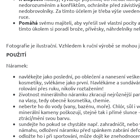
nedorozuměním a konfliktům, ochráníte před závistivý
nedobrovolníky. Za tímto účelem je třeba výše uvedené
ruce.
Pomáhá
svému majiteli, aby vyřešil své vlastní pocity a
tímto úkolem si poradí brože, přívěsky, náhrdelníky ne
Fotografie je ilustrační. Vzhledem k ruční výrobě se mohou je
POUŽITÍ
Náramek:
navlékejte jako poslední, po oblečení a nanesení veške
kosmetiky, svlékáme jako první. Navlékáme a sundáv
rolování přes ruku, nikoliv roztažením!
životnost minerálního náramku zkracují nejrůznější parf
na vlasy, tedy obecně kosmetika, chemie.
neberte ho do vody (vany, bazénu, moře). Chlór, sůl i 
minerální kameny poškozují, stejně tak i přímé slunce 
ztrácí/mění svou barvu.
sundejte ho pokud se chystáte např. zahradničit, nebo 
námahu, odložení náramku před spánkem zabrání def
odložte ho i při sportování, může dojít ke znehodnocen