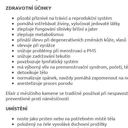
ZDRAVOTNÍ ÚČINKY
působí příznivě na trávicí a reprodukční systém
pomáhá vstřebávat živiny, vylučovat jedovaté látky
zlepšuje fungování slinivky břišní a jater
zlepšuje metabolismus
přináší úlevu při degenerativních změnách kůže, vlasů
ulevuje při vyrážce
snižuje problémy při menstruaci a PMS
snižuje zadržování tekutin
povzbuzuje lymfatický systém
má výborný vliv na premenstruační syndrom, početí, tě
detoxikuje tělo
normalizuje spánek, navždy pomáhá zapomenout na ne
anestetizuje proces porodu
Elixír z měsíčního kamene se tradičně používal při nespavos
preventivně proti náměsíčnosti
UMÍSTĚNÍ
noste jako prsten nebo na potřebném místě těla
položený na čele vyvolává duchovní prožitky