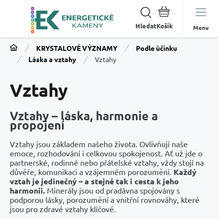
Hledat
Menu
KRYSTALOVÉ VÝZNAMY
Podle účinku
Láska a vztahy
Vztahy
Vztahy
Vztahy – láska, harmonie a
propojení
Vztahy jsou základem našeho života. Ovlivňují naše
emoce, rozhodování i celkovou spokojenost. Ať už jde o
partnerské, rodinné nebo přátelské vztahy, vždy stojí na
důvěře, komunikaci a vzájemném porozumění.
Každý
vztah je jedinečný – a stejně tak i cesta k jeho
harmonii.
Minerály jsou od pradávna spojovány s
podporou lásky, porozumění a vnitřní rovnováhy, které
jsou pro zdravé vztahy klíčové.