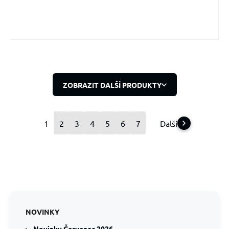
ZOBRAZIT DALŠÍ PRODUKTY
1
2
3
4
5
6
7
Další
NOVINKY
Novinky Červenec 2026