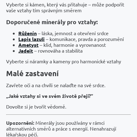
Vyberte si kámen, který vás přitahuje – může podpořit
vaše vztahy tím správným směrem
Doporučené minerály pro vztahy:
Růženín
– láska, jemnost a otevření srdce
Lapis lazuli
– komunikace, pravda a porozumění
Ametyst
– klid, harmonie a vyrovnanost
Jadeit
– rovnováha a stabilita
Vyberte si náramky a kameny pro harmonické vztahy
Malé zastavení
Zavřete oči a na chvíli se nalaďte na své srdce.
„Jaké vztahy si ve svém životě přeji?“
Dovolte si je tvořit vědomě.
Upozornění:
Minerály jsou používány v rámci
alternativních směrů a práce s energií. Nenahrazují
lékařskou péči.