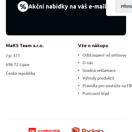
%
Akční nabídky na váš e-mail
PŘIH
MaKS Team s.r.o.
Vše o nákupu
Odstoupení od smlouvy
č:p: 371
O nás
696 72 Lipov
Snadná reklamace
Česká republika
Výhody produktů
Pravidla pro soutěže na FB
Puncovní úřad