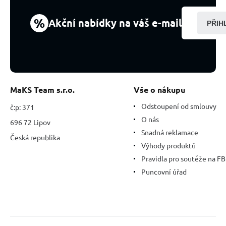
%
Akční nabídky na váš e-mail
PŘIH
MaKS Team s.r.o.
Vše o nákupu
Odstoupení od smlouvy
č:p: 371
O nás
696 72 Lipov
Snadná reklamace
Česká republika
Výhody produktů
Pravidla pro soutěže na FB
Puncovní úřad