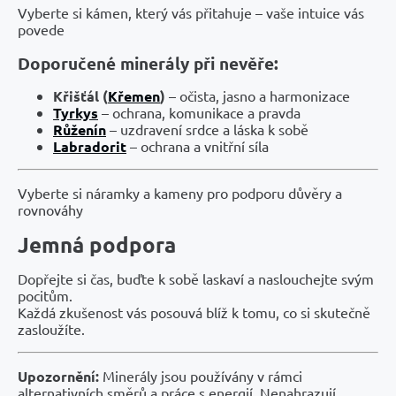
Vyberte si kámen, který vás přitahuje – vaše intuice vás
povede
Doporučené minerály při nevěře:
Křišťál (
Křemen
)
– očista, jasno a harmonizace
Tyrkys
– ochrana, komunikace a pravda
Růženín
– uzdravení srdce a láska k sobě
Labradorit
– ochrana a vnitřní síla
Vyberte si náramky a kameny pro podporu důvěry a
rovnováhy
Jemná podpora
Dopřejte si čas, buďte k sobě laskaví a naslouchejte svým
pocitům.
Každá zkušenost vás posouvá blíž k tomu, co si skutečně
zasloužíte.
Upozornění:
Minerály jsou používány v rámci
alternativních směrů a práce s energií. Nenahrazují