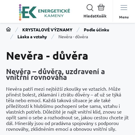
Hledat
Menu
KRYSTALOVÉ VÝZNAMY
Podle účinku
Láska a vztahy
Nevěra - důvěra
Nevěra - důvěra
Nevěra – důvěra, uzdravení a
vnitřní rovnováha
Nevěra patří mezi nejtěžší zkoušky ve vztazích. Může
přinést bolest, zklamání i ztrátu důvěry – ať už se týká
těla nebo emocí. Každá taková situace je ale také
příležitostí k hlubšímu pochopení sebe sama, vztahu i
vlastních potřeb. Důležité je najít vnitřní klid, znovu se
opřít sami o sebe a rozhodnout se, jakou cestou chcete jít
dál. Minerály jsou od pradávna spojovány s podporou
rovnováhy, zklidněním emocí a obnovou vnitřní síly.