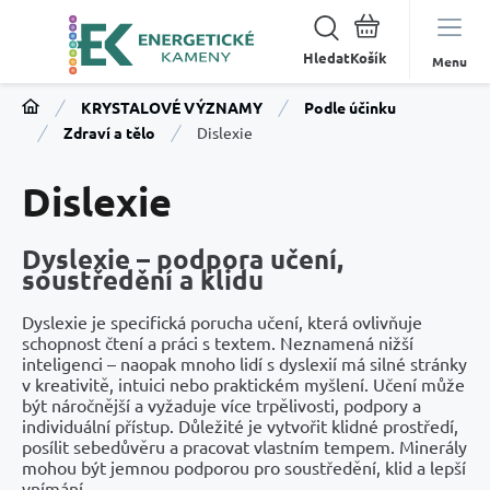
Hledat
Menu
KRYSTALOVÉ VÝZNAMY
Podle účinku
Zdraví a tělo
Dislexie
Dislexie
Dyslexie – podpora učení,
soustředění a klidu
Dyslexie je specifická porucha učení, která ovlivňuje
schopnost čtení a práci s textem. Neznamená nižší
inteligenci – naopak mnoho lidí s dyslexií má silné stránky
v kreativitě, intuici nebo praktickém myšlení. Učení může
být náročnější a vyžaduje více trpělivosti, podpory a
individuální přístup. Důležité je vytvořit klidné prostředí,
posílit sebedůvěru a pracovat vlastním tempem. Minerály
mohou být jemnou podporou pro soustředění, klid a lepší
vnímání.