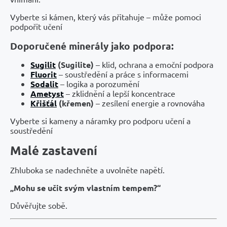
Vyberte si kámen, který vás přitahuje – může pomoci
podpořit učení
Doporučené minerály jako podpora:
Sugilit
(Sugilite)
– klid, ochrana a emoční podpora
Fluorit
– soustředění a práce s informacemi
Sodalit
– logika a porozumění
Ametyst
– zklidnění a lepší koncentrace
Křišťál
(křemen)
– zesílení energie a rovnováha
Vyberte si kameny a náramky pro podporu učení a
soustředění
Malé zastavení
Zhluboka se nadechněte a uvolněte napětí.
„Mohu se učit svým vlastním tempem?“
Důvěřujte sobě.