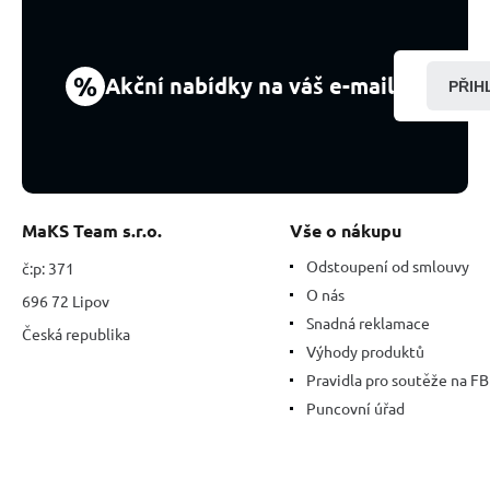
%
Akční nabídky na váš e-mail
PŘIH
MaKS Team s.r.o.
Vše o nákupu
Odstoupení od smlouvy
č:p: 371
O nás
696 72 Lipov
Snadná reklamace
Česká republika
Výhody produktů
Pravidla pro soutěže na FB
Puncovní úřad