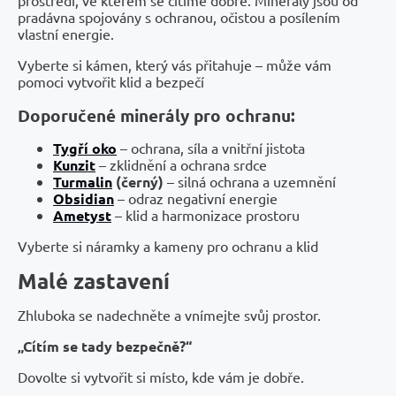
pradávna spojovány s ochranou, očistou a posílením
vlastní energie.
Vyberte si kámen, který vás přitahuje – může vám
pomoci vytvořit klid a bezpečí
Doporučené minerály pro ochranu:
Tygří oko
– ochrana, síla a vnitřní jistota
Kunzit
– zklidnění a ochrana srdce
Turmalin
(černý)
– silná ochrana a uzemnění
Obsidian
– odraz negativní energie
Ametyst
– klid a harmonizace prostoru
Vyberte si náramky a kameny pro ochranu a klid
Malé zastavení
Zhluboka se nadechněte a vnímejte svůj prostor.
„Cítím se tady bezpečně?“
Dovolte si vytvořit si místo, kde vám je dobře.