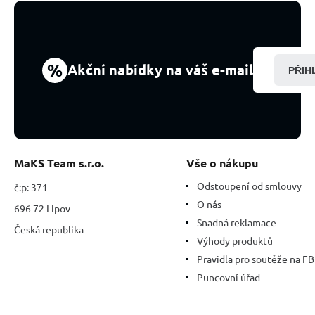
%
Akční nabídky na váš e-mail
PŘIH
MaKS Team s.r.o.
Vše o nákupu
Odstoupení od smlouvy
č:p: 371
O nás
696 72 Lipov
Snadná reklamace
Česká republika
Výhody produktů
Pravidla pro soutěže na FB
Puncovní úřad