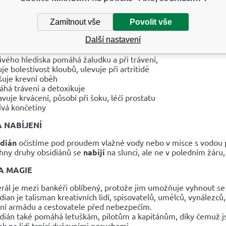
terapeuty a poradce je mimořádně účinný pomocník, neboť nen
lémů, ale rovněž kamenem schopným odebírat energie, které v 
Zamítnout vše
Povolit vše
ejlépe hodí černý nebo mahagonový obsidián
Další nastavení
NÍ ÚČINKY
čivého hlediska pomáhá žaludku a při trávení,
uje bolestivost kloubů, ulevuje při artritidě
šuje krevní oběh
há trávení a detoxikuje
avuje krvácení, působí při šoku, léčí prostatu
ívá končetiny
A NABÍJENÍ
dián
očistíme pod proudem vlažné vody nebo v misce s vodou po
hny druhy obsidiánů se
nabíjí
na slunci, ale ne v poledním žáru,
A MAGIE
rál je mezi bankéři oblíbený, protože jim umožňuje vyhnout se
dian je talisman kreativních lidí, spisovatelů, umělců, vynálezc
ní armádu a cestovatele před nebezpečím.
dián také pomáhá letuškám, pilotům a kapitánům, díky čemuž js
ek na lidi trpící duševními poruchami.