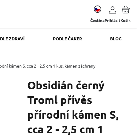
Čeština
Přihlásit
Košík
DLE ZDRAVÍ
PODLE ČAKER
BLOG
odní kámen S, cca 2 - 2,5 cm 1 kus, kámen záchrany
Obsidián černý
Troml přívěs
přírodní kámen S,
cca 2 - 2,5 cm 1