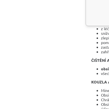
pro 
prob
se n
ZDRAVOT
z lé
sniž
zlep
pomá
zast
zahř
ČIŠTĚNÍ 
obsi
všec
KOUZLA 
Mine
Obsi
Chrá
Obsi
účin