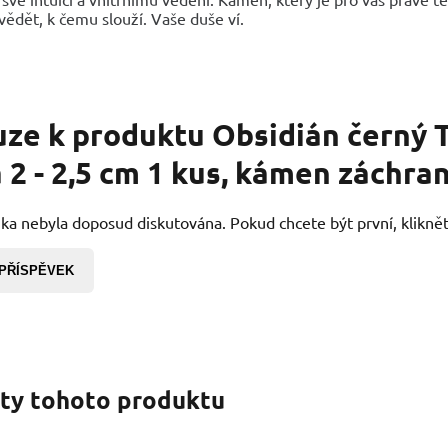
ědět, k čemu slouží. Vaše duše ví.
uze k produktu
Obsidián černý 
a 2 - 2,5 cm 1 kus, kámen záchra
ka nebyla doposud diskutována. Pokud chcete být první, kliknět
 PŘÍSPĚVEK
nty tohoto produktu