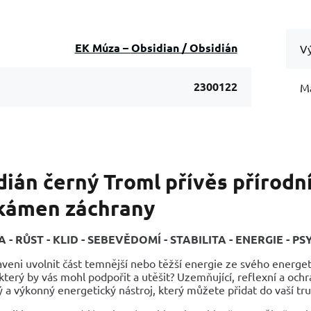
EK Múza – Obsidian / Obsidián
Vý
2300122
Ma
ián černý Troml přívěs přírodní 
 kámen záchrany
- RŮST - KLID - SEBEVĚDOMÍ - STABILITA - ENERGIE - P
aveni uvolnit část temnější nebo těžší energie ze svého energe
který by vás mohl podpořit a utěšit? Uzemňující, reflexní a och
 a výkonný energetický nástroj, který můžete přidat do vaší truh