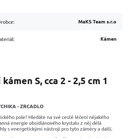
MaKS Team s.r.o
robce:
Kámen
teriál:
kámen S, cca 2 - 2,5 cm 1
SYCHIKA - ZRCADLO
tického pole? Hledáte na své cestě léčení nějakého
ranná energie obsidiánového krystalu z něj dělá
ly s energetickými nástroji pro tyto záměry a další.