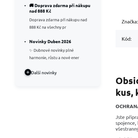
🚚 Doprava zdarma při nákupu
nad 888 Kč
Doprava zdarma při nákupu nad
Značka:
888 Kč na všechny pr
Kód:
Novinky Duben 2026
✨ Dubnové novinky plné
harmonie, růstu a nové ener
Další novinky
Obsid
kus,
OCHRANA 
Jste připr
spojence, 
všestranný