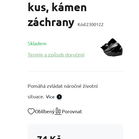
kus, kámen
záchrany
Kód:
2300122
Skladem
Termín a způsob doručení
Pomáhá zvládat náročné životní
situace.
Více
Oblíbený
Porovnat