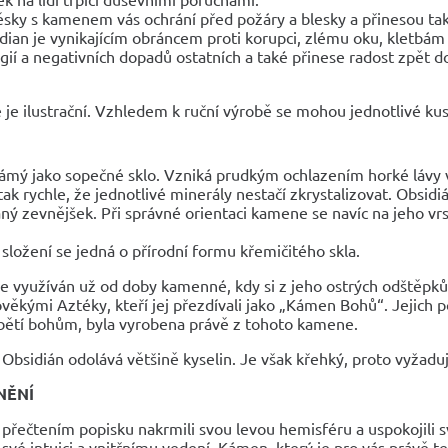
ěsky s kamenem vás ochrání před požáry a blesky a přinesou také
dian je vynikajícím obráncem proti korupci, zlému oku, kletbám a
gií a negativních dopadů ostatních a také přinese radost zpět do
 je ilustrační. Vzhledem k ruční výrobě se mohou jednotlivé kusy
mý jako sopečné sklo. Vzniká prudkým ochlazením horké lávy v
ak rychle, že jednotlivé minerály nestačí zkrystalizovat. Obsi
ý zevnějšek. Při správné orientaci kamene se navíc na jeho vrs
 složení se jedná o přírodní formu křemičitého skla.
e využíván už od doby kamenné, kdy si z jeho ostrých odštěpků l
věkými Aztéky, kteří jej přezdívali jako „Kámen Bohů“. Jejich 
obětí bohům, byla vyrobena právě z tohoto kamene.
Obsidián odolává většině kyselin. Je však křehký, proto vyžadu
NĚNÍ
 přečtením popisku nakrmili svou levou hemisféru a uspokojili s
své intuici a vnitřnímu vedení. Kámen, který je pro vás právě teď