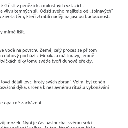
 štěstí v penězích a milostných vztazích.
 vlivu temných sil. Očistí svého majitele od „špinavých“
 života těm, kteří ztratili naději na jasnou budoucnost.
 mírně lišit.
e vodě na povrchu Země, celý proces se přitom
dián duhový pochází z Mexika a má tmavý, jemně
tvičkách díky lomu světla tvoří duhové efekty.
ovci dělali lovci hroty svých zbraní. Velmi byl ceněn
posvátná dýka, určená k neslavnému rituálu vykonávání
je opatrné zacházení.
vůj mozek. Nyní je čas naslouchat svému srdci.
 tou nejlepší volbou, je ten, který se vám líbí a