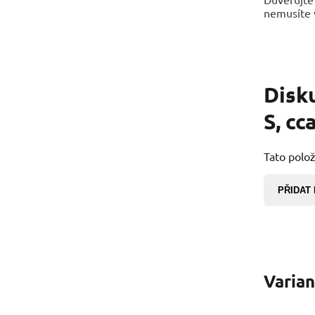
nemusíte v
Disk
S, cc
Tato polož
PŘIDAT
Varia