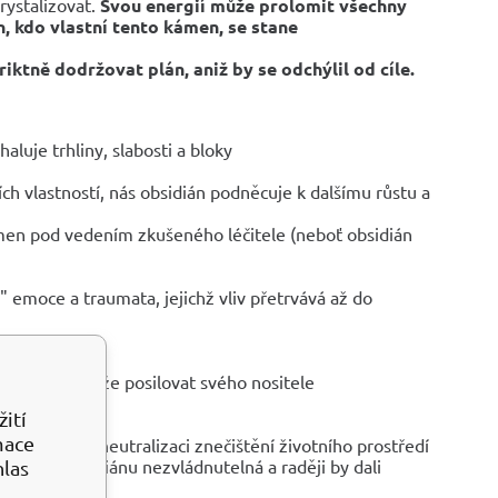
rystalizovat.
Svou energií může prolomit všechny
en, kdo vlastní tento kámen, se stane
iktně dodržovat plán, aniž by se odchýlil od cíle.
luje trhliny, slabosti a bloky
ích vlastností, nás obsidián podněcuje k dalšímu růstu a
kámen pod vedením zkušeného léčitele (neboť obsidián
" emoce a traumata, jejichž vliv přetrvává až do
mě
 to třeba, dokáže posilovat svého nositele
ití
ivy
mace
ních zón a neutralizaci znečištění životního prostředí
lká síla obsidiánu nezvládnutelná a raději by dali
hlas