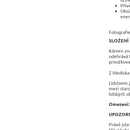
Přív
Obsi
ener
Fotografie
SLOŽENÍ
Kámen zná
odehrává t
proužkovan
Z hlediska
Lidstvem j
mezi staro
lidských 
Omezení:
UPOZOR
Právě jste
Důvěřujte 