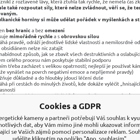
znikl z roztavené lávy, která ztuhla tak rychle, že neměla čas zk
ale také rozpoutat síly, které nelze zvládnout, v
ěří se, že t
novaným.
ulkanické horniny si může udělat pořádek v myšlenkách a str
en
bez hranic
a bez
omezení
kuje
mimořádně rychle
a s
obrovskou silou
há pravdě, odráží jednotlivé lidské vlastnosti a nemilosrdně odha
 obsidiánem nelze nic zatajit
nabídnout způsob, jak se zbavit všech destruktivních a oslabujíc
m celého procesu nám poskytuje stabilní podporu
 ním třeba zacházet s velikou opatrností; nejlepší je používat 
že vynášet na povrch negativní emoce a nepříjemné pravdy)
ňuje důkladné a do hloubky jdoucí léčení duše
há při cestách do minulých životů, kde dokáže vyléčit „hnisající
asnosti
ilně ochranný kámen vytvářející
štít proti všemu negativnímu
šťuje uzemňující lano vedoucí ze základní čakry až do středu Ze
Cookies a GDPR
cuje negativní energii z okolního prostředí a ve chvílích, kdy je
áší pomoc vysoce citlivým lidem
ergetické kameny a partneři potřebují Váš souhlas k využ
že zablokovat duševní útoky a odstraňuje negativní duchovní vl
notlivých dat, aby Vám mimo jiné mohli ukazovat infor
ý kus obsidiánu může být vysoce účinný při blokování geopatogen
dián má sklon odkrývat pravdu, pro mnoho lidí může být příliš ve
ající se Vašich zájmů pomocí personalizace reklam. Sou
nost jemněji působícím kamenům
udělíte kliknutím na políčko "Ano, souhlasím".