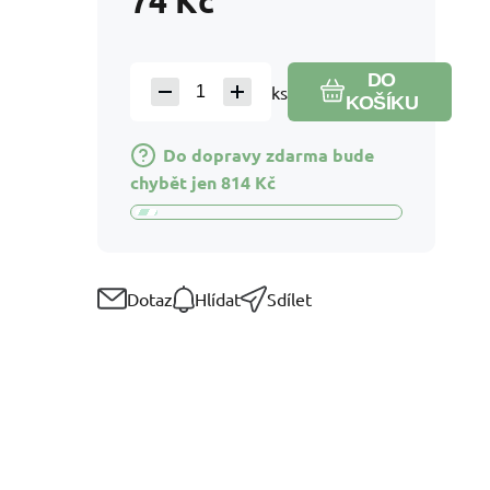
74
Kč
DO
ks
KOŠÍKU
Do dopravy zdarma bude
chybět jen
814
Kč
Dotaz
Hlídat
Sdílet