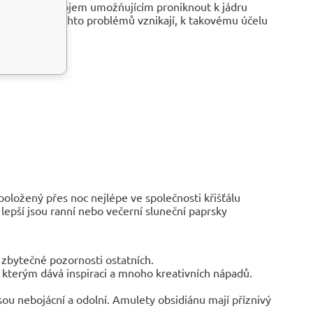
í pouze nástrojem umožňujícím proniknout k jádru
důsledku těchto problémů vznikají, k takovému účelu
ložený přes noc nejlépe ve společnosti křišťálu
 lepší jsou ranní nebo večerní sluneční paprsky
 zbytečné pozornosti ostatních.
ů, kterým dává inspiraci a mnoho kreativních nápadů.
ou nebojácní a odolní. Amulety obsidiánu mají příznivý