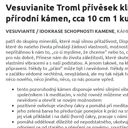
Vesuvianite Troml přívěsek k
přírodní kámen, cca 10 cm 1 k
VESUVIANTE / IDOKRASE SCHOPNOSTI KAMENE
, KÁM
patří do skupiny minerálů, které mají silnou přitažlivost, Dis
které do našeho života přinášejí žádoucí vlastnosti, možnosti
nepřitáhnou k nám to, „co si myslíme, že chceme“ nebo to, co
pro nás dobré, Přinese nám do života záležitosti, které skute
vlastními vibracemi a s naší podstatou. A jenom takové, na kt
připraveni. Někdy to „přání“ může být i nevědomé. Někdy mů
v začátku vědomě nechtěná, nevyžádaná, ale my tak nějak tuš
něco nového, něco jiného, něco, co nás posune vpřed.
tento pozoruhodný kámen disponuje velmi silnými vib
společníkem i k meditacím, v nichž rovněž můžeme vs
nevědomí a otevřít se novým možnostem
pozitivně ovlivňuje všechny čakry a pomáhá při medita
jeho zelená barva ho předurčuje ponejvíce k práci na sr
jej však přikládat i na další (horní) čakry, pracuje s n
pomáhá oddělovat důležité od nepodstatného, ukotvuj
odpojení se od starého a otevření se novému, soustře