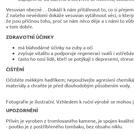
Vesuvian obecně . . Dokáží k nám přitáhnout to, co si přeje
Z našeho nevědomí dokáže vesuvian vytáhnout věci, o kterých
že jsou příčinou toho, proč se nám něco děje a s námi to vůb
v tom dobře.
ZDRAVOTNÍ ÚČINKY
má blahodárné účinky na zuby a oči
zvyšuje vitalitu a podporuje regeneraci svalů i vstřebáv
často ho nosí lidé, kteří se potýkají s depresemi, stres
ČIŠTĚNÍ
Očistěte měkkým hadříkem; nepoužívejte agresivní chemikál
materiály a chraňte je před dlouhodobým působením vody.
Fotografie je ilustrační. Vzhledem k ruční výrobě se mohou je
UPOZORNĚNÍ
Přívěs je vyroben z tromlovaného kamene, je spojen kvalitn
- poutko je z postříbřeného tombaku, bez obsahu niklu.