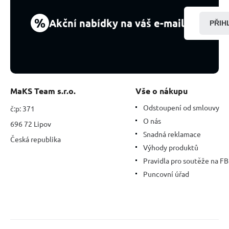
kus
%
Akční nabídky na váš e-mail
PŘIH
MaKS Team s.r.o.
Vše o nákupu
Odstoupení od smlouvy
č:p: 371
O nás
696 72 Lipov
Snadná reklamace
Česká republika
Výhody produktů
Pravidla pro soutěže na FB
Puncovní úřad