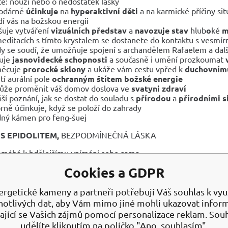
te: nouzi nebo o nedostatek lásky
odárně
účinkuje
na
hyperaktivní děti
a na karmické příčiny situ
dí vás na božskou energii
šuje vytváření
vizuálních představ
a
navozuje stav
hlub
o
ké
m
meditacích s tímto krystalem se dostanete do kontaktu s vesm
y se soudí, že umožňuje spojení s archandělem Rafaelem a d
uje
jasnovidecké schopnosti
a současně i umění prozkoumat
něcuje
prorocké sklony
a ukáže vám cestu vpřed k
duchovnímu
tí aurální pole
ochranným štítem božské energie
že proměnit váš domov doslova ve
svatyni zdraví
áší poznání, jak se dostat do souladu s
přírodou
a
přírodními s
rně účinkuje, když se položí do zahrady
ný kámen pro feng-šuej
 S EPIDOLITEM,
BEZPODMÍNEČNÁ LÁSKA
máhá k bdělejšímu vnímání sebe sama
há nastolit vnitřní klid, mír, harmonii člověku
Cookies a GDPR
onizuje zdraví těla, domova a vztahů
ní špatné sny, strachy a naprogramované obavy
ergetické kameny a partneři potřebují Váš souhlas k využ
NÍ ÚČINKY
notlivých dat, aby Vám mimo jiné mohli ukazovat infor
ající se Vašich zájmů pomocí personalizace reklam. Sou
há stimulovat imunitní systém,
udělíte kliknutím na políčko "Ano, souhlasím".
onizuje funkci jater, zažívacího systému a nervové soustavy