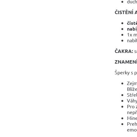
duch
ČISTĚNÍ 
čist
nabí
1x m
nabí
ČAKRA:
s
ZNAMEN
Šperky s 
Zejm
Blíže
Stře
Váhy
Pro 
nepř
Mine
Preh
emoč