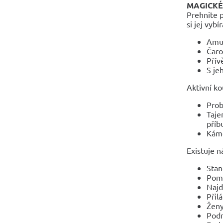
MAGICKÉ
Prehnite p
si jej vyb
Amul
Čaro
Přív
S je
Aktivní ko
Prob
Taje
příb
Káme
Existuje n
Stan
Pomů
Najd
Přil
Ženy
Podn