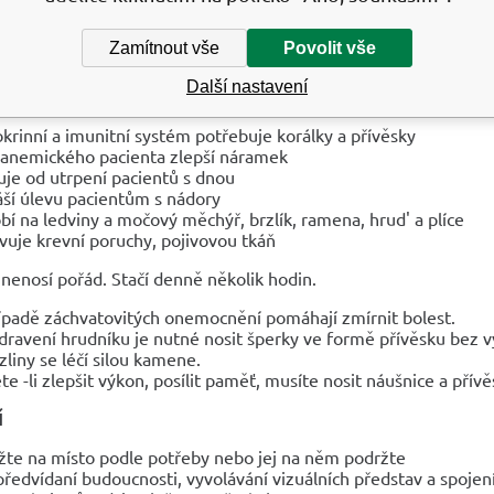
vňuje stav pokožky pokožku, kterou vyhlazuje a změkčuje.
Zamítnout vše
Povolit vše
NÍ ÚČINKY
Další nastavení
uti doporučují nošení v oblasti, kde se objevuje bolest:
krinní a imunitní systém potřebuje korálky a přívěsky
 anemického pacienta zlepší náramek
uje od utrpení pacientů s dnou
áší úlevu pacientům s nádory
bí na ledviny a močový měchýř, brzlík, ramena, hrud' a plíce
vuje krevní poruchy, pojivovou tkáň
nenosí pořád. Stačí denně několik hodin.
ípadě záchvatovitých onemocnění pomáhají zmírnit bolest.
dravení hrudníku je nutné nosit šperky ve formě přívěsku bez v
liny se léčí silou kamene.
te -li zlepšit výkon, posílit paměť, musíte nosit náušnice a přív
Í
žte na místo podle potřeby nebo jej na něm podržte
předvídaní budoucnosti, vyvolávání vizuálních představ a spojen