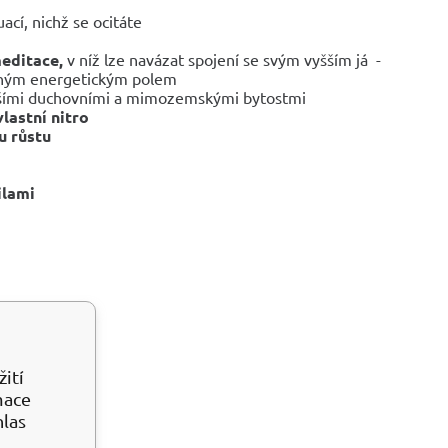
ací, nichž se ocitáte
editace,
v níž lze navázat spojení se svým vyšším já -
írným energetickým polem
alšími duchovními a mimozemskými bytostmi
vlastní nitro
 růstu
ilami
ití
mace
hlas