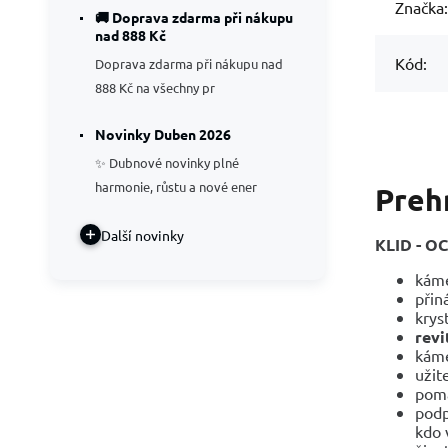
Značka:
🚚 Doprava zdarma při nákupu
nad 888 Kč
Kód:
Doprava zdarma při nákupu nad
888 Kč na všechny pr
Novinky Duben 2026
✨ Dubnové novinky plné
harmonie, růstu a nové ener
Prehn
Další novinky
KLID - 
kám
přin
krys
revi
káme
užit
pom
podp
kdo 