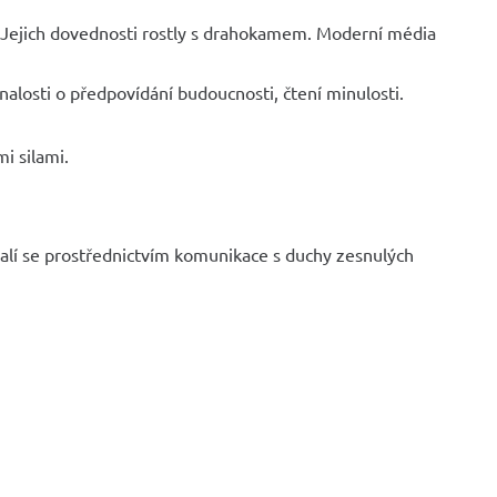
y. Jejich dovednosti rostly s drahokamem. Moderní média
alosti o předpovídání budoucnosti, čtení minulosti.
i silami.
halí se prostřednictvím komunikace s duchy zesnulých