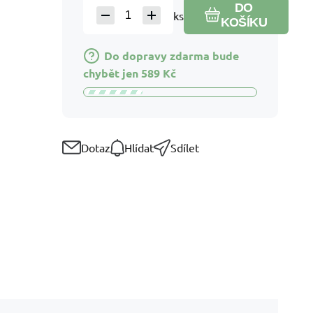
DO
ks
KOŠÍKU
Do dopravy zdarma bude
chybět jen
589
Kč
Dotaz
Hlídat
Sdílet