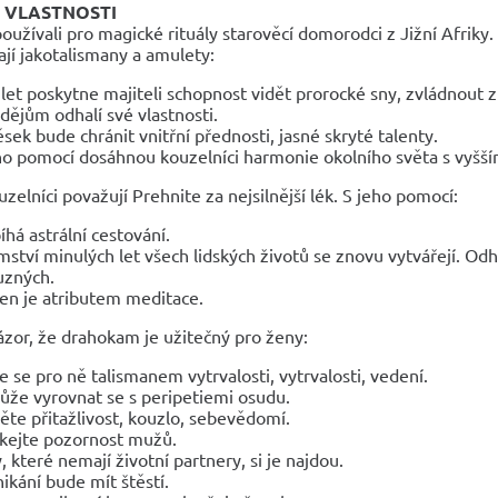
 VLASTNOSTI
oužívali pro magické rituály starověcí domorodci z Jižní Afrik
írají jakotalismany a amulety:
et poskytne majiteli schopnost vidět prorocké sny, zvládnout zn
dějům odhalí své vlastnosti.
ěsek bude chránit vnitřní přednosti, jasné skryté talenty.
ho pomocí dosáhnou kouzelníci harmonie okolního světa s vyšším
uzelníci považují Prehnite za nejsilnější lék. S jeho pomocí:
íhá astrální cestování.
mství minulých let všech lidských životů se znovu vytvářejí. Od
uzných.
n je atributem meditace.
ázor, že drahokam je užitečný pro ženy:
e se pro ně talismanem vytrvalosti, vytrvalosti, vedení.
že vyrovnat se s peripetiemi osudu.
ěte přitažlivost, kouzlo, sebevědomí.
ákejte pozornost mužů.
, které nemají životní partnery, si je najdou.
ikání bude mít štěstí.