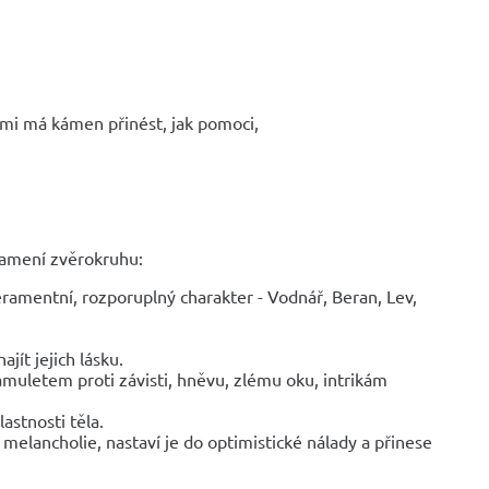
o mi má kámen přinést, jak pomoci,
namení zvěrokruhu:
amentní, rozporuplný charakter - Vodnář, Beran, Lev,
jít jejich lásku.
uletem proti závisti, hněvu, zlému oku, intrikám
lastnosti těla.
elancholie, nastaví je do optimistické nálady a přinese