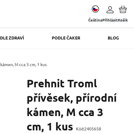
Čeština
Přihlásit
Košík
DLE ZDRAVÍ
PODLE ČAKER
BLOG
 kámen, M cca 3 cm, 1 kus
Prehnit Troml
přívěsek, přírodní
kámen, M cca 3
cm, 1 kus
Kód:
2405658