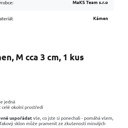
MaKS Team s.r.o
robce:
Kámen
teriál:
en, M cca 3 cm, 1 kus
se jedná
celé okolní prostředí
ávně uspořádat
vše, co jste si ponechali - pomáhá všem,
Takový sklon může pramenit ze zkušeností minulých