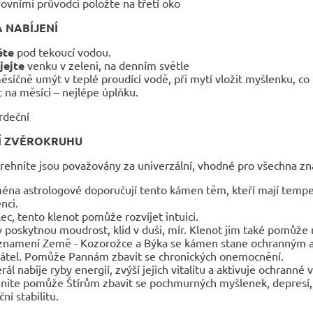
ovními průvodci položte na třetí oko
A NABÍJENÍ
ěte
pod tekoucí vodou.
jejte
venku v zeleni, na denním světle
ěsíčně umýt v teplé proudící vodě, při mytí vložit myšlenku, c
t na měsíci – nejlépe úplňku.
rdeční
Í ZVĚROKRUHU
prehnite jsou považovány za univerzální, vhodné pro všechna z
éna astrologové doporučují tento kámen těm, kteří mají temper
nci.
lec, tento klenot pomůže rozvíjet intuici.
 poskytnou moudrost, klid v duši, mír. Klenot jim také pomůže na
znamení Země - Kozorožce a Býka se kámen stane ochranným am
átel. Pomůže Pannám zbavit se chronických onemocnění.
rál nabije ryby energií, zvýší jejich vitalitu a aktivuje ochranné v
nite pomůže Štírům zbavit se pochmurných myšlenek, depresí, m
ní stabilitu.