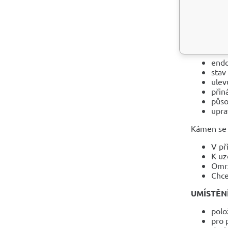
ovli
ZDRAVOT
Litoterape
endo
stav
ulev
přin
půso
upra
Kámen se 
V př
K uz
Omrz
Chce
UMÍSTĚN
polo
pro 