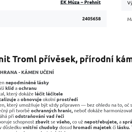
EK Múza – Prehnit
Vý
2405658
Ma
it Troml přívěsek, přírodní kám
OCHRANA - KÁMEN UČENÍ
en
nepodmíněné lásky
áší
klid
a
ochranu
tal, který dokáže
léčit léčitele
talizuje
a
obnovuje
okolní
prostředí
n, který umožňuje být vždy připraven — bez ohledu na to, oč 
ečný při tvorbě
ochranných hranic,
neboť dokáže harmonizovat 
áhá při
odstraňování vad řeči
oruje schopnost
zbavit
se
všeho,
co už
nepotřebujete,
a
spr
v důsledku
vnitřní chudoby
dosud
hromadí majetek
či
lásku.